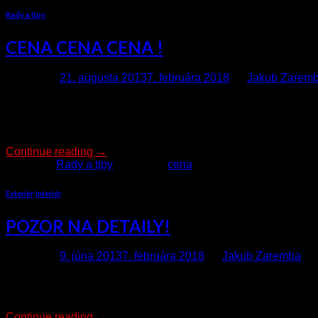
Rady a tipy
CENA CENA CENA !
Posted on
21. augusta 2013
7. februára 2018
by
Jakub Zarem
ZVÁŽTE CESTU ZĽAVOVÝCH PORTÁLOV Ak začnete svoje služby
Pekná predstava – NO POZOR! Prevádzkovatelia zľavových port
najzaujímavejšia. Vaša služba pôjde tak povediac […]
Continue reading
→
Posted in
Rady a tipy
|
Tagged
cena
Exteriér
,
Interiér
POZOR NA DETAILY!
Posted on
9. júna 2013
7. februára 2018
by
Jakub Zaremba
Neraz sa stáva, že v dôsledku dopytu je veľmi veľa práce a v k
so stresom, spôsobeným časovou tiesňou a práve vtedy môže dô
Continue reading
→