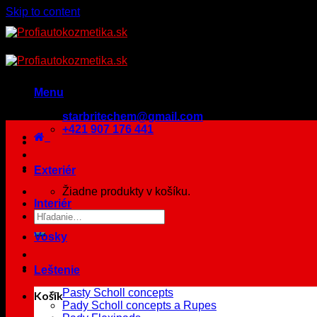
Skip to content
Menu
starbritechem@gmail.com
+421 907 176 441
Exteriér
Žiadne produkty v košíku.
Interiér
Vosky
Leštenie
Pasty Scholl concepts
Košík
Pady Scholl concepts a Rupes