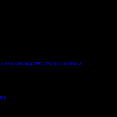
lnych štandardoch nanotechnologií, ktoré majú 3D molekulárnu
 klimatických podmienkach. Čo je to Nano Ceramic Protect? Rad
evolučná povrchová nano ochrana […]
žu
,
nano ceramic protect
,
trvala ochrana laku
mba
emnej cene s vysokým pomerom riedenia produktov vodou a prom
pri pravidelných odberoch v podobe užitočných darčekov – nále
ko […]