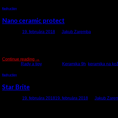
Rady a tipy
Nano ceramic protect
Posted on
19. februára 2018
by
Jakub Zaremba
Nano Ceramic Protect sú produkty založené na vysokých globá
ochrana, ktorá si zachováva svoje vlastnosti aj v extrémnych
určených na ochranu automobilov. Nano Ceramic Protect je r
Continue reading
→
Posted in
Rady a tipy
|
Tagged
Keramika 9h
,
keramika na ko
Rady a tipy
Star Brite
Posted on
19. februára 2018
19. februára 2018
by
Jakub Zare
Profiautokozmetika.sk je tu pre Vás – profesionálov, v príj
vanom. Prinášame Vám nielen výhodné akcie ale aj benefity 
brandingu a marketingu pre vznikajúce ručné autoumyvárne a