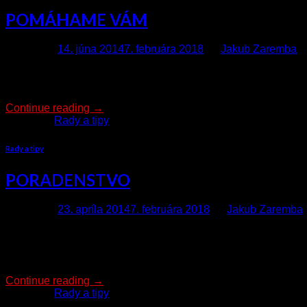
POMÁHAME VÁM
Posted on
14. júna 2014
7. februára 2018
by
Jakub Zaremba
Mnoho ručných autoumyvární postupom času pôsobenia na trhu zm
promptne zmenili aj na označení svojej prevádzky, letákoch, v
Continue reading
→
Posted in
Rady a tipy
Rady a tipy
PORADENSTVO
Posted on
23. apríla 2014
7. februára 2018
by
Jakub Zaremba
Autokozmetika Star Brite pripravila pre novovznikajúce ručn
poradenstve komplexnej problematiky pri vstupe na trh, v kom
a dadaní grafiky a reklamných propagačných materiálov […]
Continue reading
→
Posted in
Rady a tipy