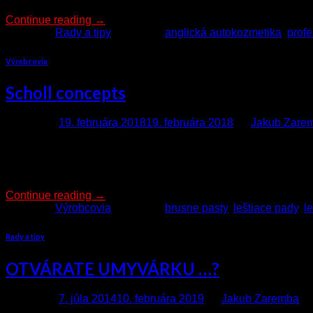
Continue reading
→
Posted in
Rady a tipy
|
Tagged
anglická autokozmetika
,
prof
Výrobcovia
Scholl concepts
Posted on
19. februára 2018
19. februára 2018
by
Jakub Zare
Už niekoľko rokov pre Vás dodávame aj prémiový leštiaci sys
snažíme zabezpečiť len to najlepšie čo trh prináša. Spolo
priemyslu, a to […]
Continue reading
→
Posted in
Výrobcovia
|
Tagged
brusne pasty
,
leštiace pady
,
l
Rady a tipy
OTVÁRATE UMYVÁRKU …?
Posted on
7. júla 2014
10. februára 2019
by
Jakub Zaremba