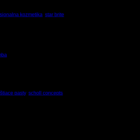
esionalna kozmetika
,
star brite
mba
tém SCHOLL Concepts – Nemecké brúsne a leštiace pasty a kval
čnosť SCHOLL Concepts GmbH so sídlom v Remsecku v Nemecku 
eštiace pasty
,
scholl concepts