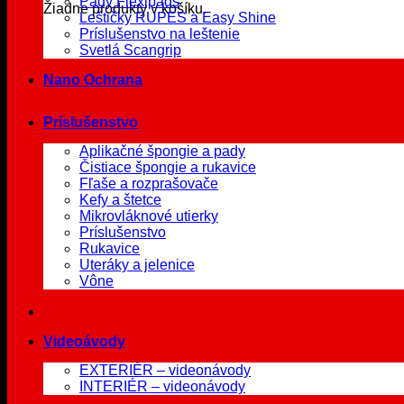
Pady Flexipads
Žiadne produkty v košíku.
Leštičky RUPES a Easy Shine
Príslušenstvo na leštenie
Svetlá Scangrip
Nano Ochrana
Príslušenstvo
Aplikačné špongie a pady
Čistiace špongie a rukavice
Fľaše a rozprašovače
Kefy a štetce
Mikrovláknové utierky
Príslušenstvo
Rukavice
Uteráky a jelenice
Vône
Videoávody
EXTERIÉR – videonávody
INTERIÉR – videonávody