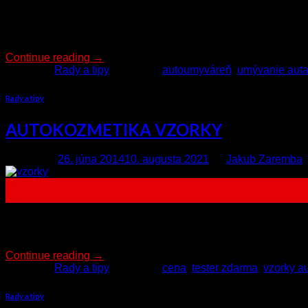
Keď Vás napadne prvotná myšlienka otvorenia autoumyvárne, mu
vopred dobre uvedomiť, zvážiť svoj východiskový bod a svo
POPIS ZÁKLADNÝCH PROGRAMOV NA […]
Continue reading
→
Posted in
Rady a tipy
|
Tagged
autoumyváreň
,
umývanie aut
Rady a tipy
AUTOKOZMETIKA VZORKY
Posted on
26. júna 2014
10. augusta 2021
by
Jakub Zaremba
26
jún
AUTOKOSMETIKA – VZORKY Keď je človek zvyknutý používať a
a priestor predsa len niečo vyskúšať, bolo by na škodu to nevy
Continue reading
→
Posted in
Rady a tipy
|
Tagged
cena
,
tester zdarma
,
vzorky a
Rady a tipy