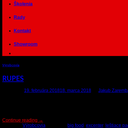
Školenia
Rady
Kontakt
Showroom
Výrobcovia
RUPES
Posted on
19. februára 2018
18. marca 2018
by
Jakub Zaremb
Rupes je talianskym výrobcom leštičiek, pást a leštiacich pa
inovácie a kvalitnú výrobu. Spoločnosť je celosvetový vývozc
RUPES o výskum a vývoj bol hnacou silou […]
Continue reading
→
Posted in
Výrobcovia
|
Tagged
big food
,
excenter
,
leštiace pa