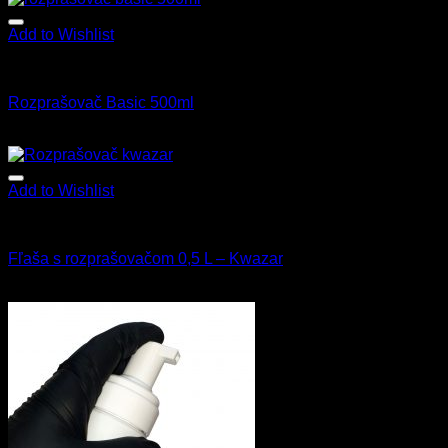
Add to Wishlist
Fľaše a rozprašovače
Rozprašovač Basic 500ml
2.50
€
s Dph
Add to Wishlist
Fľaše a rozprašovače
Fľaša s rozprašovačom 0,5 L – Kwazar
7.50
€
s Dph