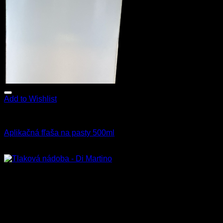
Add to Wishlist
Fľaše a rozprašovače
Aplikačná fľaša na pasty 500ml
9.00
€
s Dph