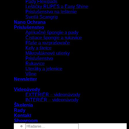
Pady Flexipads
Leštičky RUPES a Easy Shine
Príslušenstvo na leštenie
Svetlá Scangrip
Nano Ochrana
Príslušenstvo
Aplikačné špongie a pady
Čistiace špongie a rukavice
Fľaše a rozprašovače
Kefy a štetce
Mikrovláknové utierky
Príslušenstvo
Rukavice
Uteráky a jelenice
Vône
Newsletter
Videoávody
EXTERIÉR – videonávody
INTERIÉR – videonávody
Školenia
Rady
Kontakt
Showroom