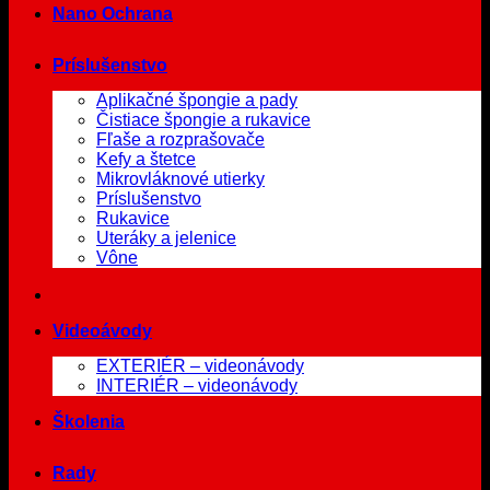
Nano Ochrana
Príslušenstvo
Aplikačné špongie a pady
Čistiace špongie a rukavice
Fľaše a rozprašovače
Kefy a štetce
Mikrovláknové utierky
Príslušenstvo
Rukavice
Uteráky a jelenice
Vône
Videoávody
EXTERIÉR – videonávody
INTERIÉR – videonávody
Školenia
Rady