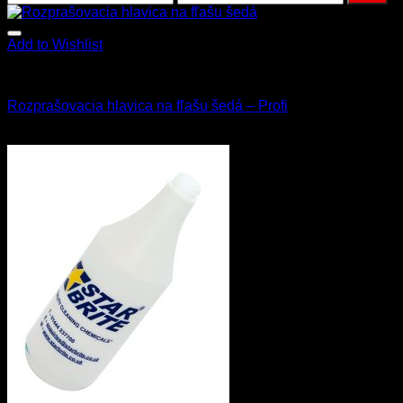
Add to Wishlist
Fľaše a rozprašovače
Rozprašovacia hlavica na fľašu šedá – Profi
3.00
€
s Dph