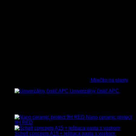
Mliečko na plasty
13.90
€
–
38.90
€
s Dph
Univerzálny čistič APC
8.50
€
–
75.00
€
s Dph
Vybrané
Nano ceramic protect
9H RED
Scholl concepts A15 + leštiaca pasta s voskom
40.80
€