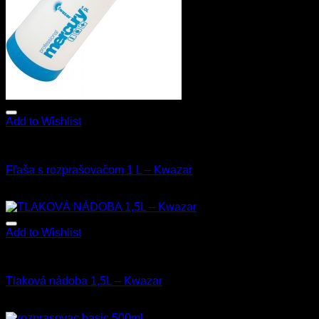
Add to Wishlist
Fľaše a rozprašovače
Fľaša s rozprašovačom 1 L – Kwazar
9.00
€
8.50
€
s Dph
Add to Wishlist
Fľaše a rozprašovače
Tlaková nádoba 1,5L – Kwazar
22.90
€
s Dph