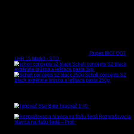
Rupes BIGFOOT
LHR 15 Mark3 - STD
723.00
€
599.00
€
s Dph
Scholl concepts S2 Black
extrémne brúsna a leštiaca pasta 1kg
76.60
€
s Dph
Scholl concepts S2
Black extrémne brúsna a leštiaca pasta 250g
22.90
€
s
Dph
Najpredávanejšie
Tepovač 1:40
8.90
€
–
106.90
€
s
Dph
Rozprašovacia
hlavica na fľašu šedá – Profi
3.00
€
s Dph