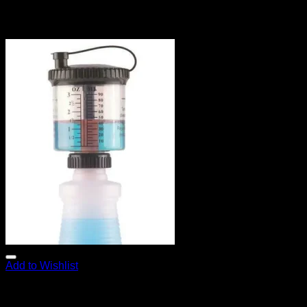
Add to Wishlist
Fľaše a rozprašovače