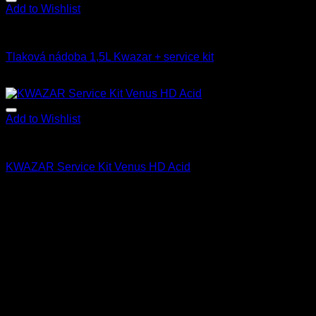
Add to Wishlist
Fľaše a rozprašovače
Tlaková nádoba 1,5L Kwazar + service kit
31.80
€
27.90
€
s Dph
Add to Wishlist
Fľaše a rozprašovače
KWAZAR Service Kit Venus HD Acid
8.90
€
s Dph