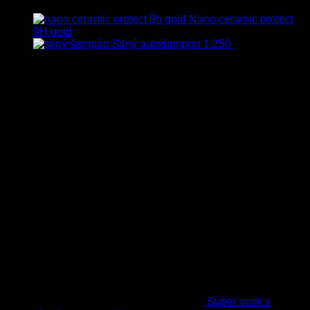
s Dph
Nano ceramic protect
9H gold
Silný autošampón 1:250
8.90
€
–
99.90
€
s Dph
Top hodnotené
Super vosk s