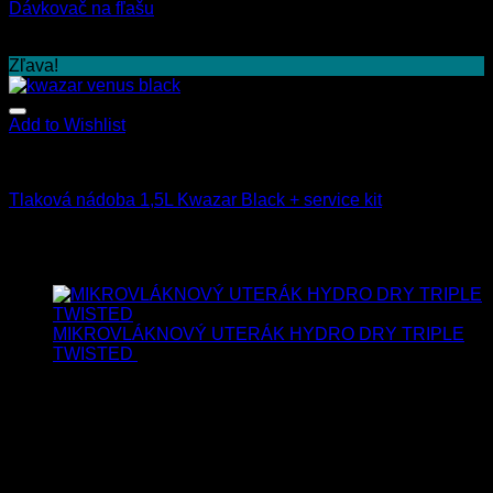
Dávkovač na fľašu
5.90
€
s Dph
Zľava!
Add to Wishlist
Fľaše a rozprašovače
Tlaková nádoba 1,5L Kwazar Black + service kit
37.80
€
33.90
€
s Dph
Najnovšie
MIKROVLÁKNOVÝ UTERÁK HYDRO DRY TRIPLE
TWISTED
19.90
€
17.90
€
s Dph