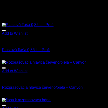
Add to Wishlist
Fľaše a rozprašovače
Plastová fľaša 0,85 L – Profi
2.00
€
s Dph
Add to Wishlist
Fľaše a rozprašovače
Rozprašovacia hlavica červeno/biela – Canyon
2.00
€
s Dph