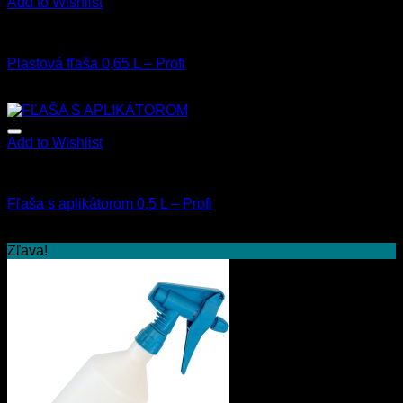
Add to Wishlist
Fľaše a rozprašovače
Plastová fľaša 0,65 L – Profi
2.00
€
s Dph
Add to Wishlist
Fľaše a rozprašovače
Fľaša s aplikátorom 0,5 L – Profi
2.00
€
s Dph
Zľava!