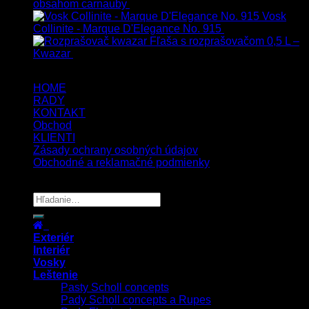
obsahom carnauby
14.90
€
–
39.90
€
s Dph
Vosk
Collinite - Marque D'Elegance No. 915
34.90
€
s Dph
Fľaša s rozprašovačom 0,5 L –
Kwazar
7.50
€
s Dph
HOME
RADY
KONTAKT
Obchod
KLIENTI
Zásady ochrany osobných údajov
Obchodné a reklamačné podmienky
Copyright 2026 ©
UX Themes
Exteriér
Interiér
Vosky
Leštenie
Pasty Scholl concepts
Pady Scholl concepts a Rupes