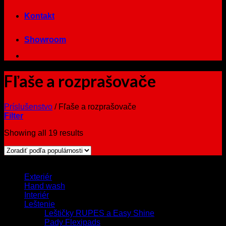
Kontakt
Showroom
Fľaše a rozprašovače
Príslušenstvo
/
Fľaše a rozprašovače
Filter
Showing all 19 results
Browse
Exteriér
Hand wash
Interiér
Leštenie
Leštičky RUPES a Easy Shine
Pady Flexipads