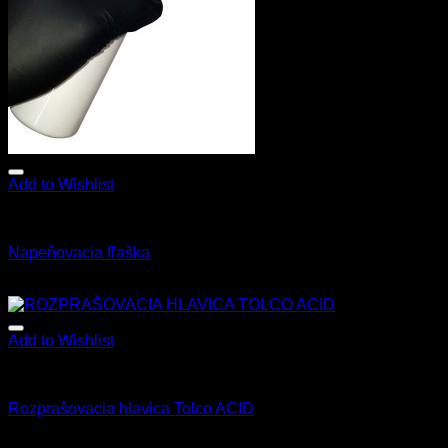
Add to Wishlist
Fľaše a rozprašovače
Napeňovacia fľaška
4.30
€
s Dph
Add to Wishlist
Fľaše a rozprašovače
Rozprašovacia hlavica Tolco ACID
4.50
€
s Dph