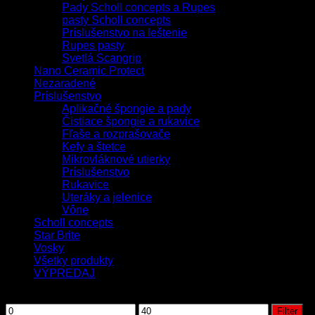
Pady Scholl concepts a Rupes
pasty Scholl concepts
Príslušenstvo na leštenie
Rupes pasty
Svetlá Scangrip
Nano Ceramic Protect
Nezaradené
Príslušenstvo
Aplikačné špongie a pady
Čistiace špongie a rukavice
Fľaše a rozprašovače
Kefy a štetce
Mikrovláknové utierky
Príslušenstvo
Rukavice
Uteráky a jelenice
Vône
Scholl concepts
Star Brite
Vosky
Všetky produkty
VÝPREDAJ
Filtrovať podľa ceny
Filter