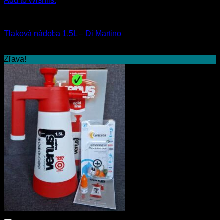
Add to Wishlist
Fľaše a rozprašovače
Tlaková nádoba 1,5L – Di Martino
16.90
€
s Dph
Zľava!