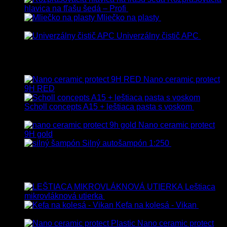
hlavica na fľašu šedá – Profi
3.00
€
s Dph
Mliečko na plasty
13.90
€
–
38.90
€
s Dph
Univerzálny čistič APC
8.50
€
–
75.00
€
s Dph
Vybrané
Nano ceramic protect
9H RED
Scholl concepts A15 + leštiaca pasta s voskom
40.80
€
s Dph
Nano ceramic protect
9H gold
Silný autošampón 1:250
8.90
€
–
99.90
€
s Dph
Top hodnotené
Leštiaca
mikrovláknová utierka
4.00
€
–
35.00
€
s Dph
Kefa na kolesá - Vikan
8.90
€
s Dph
Nano ceramic protect