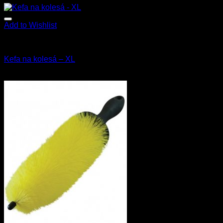
Add to Wishlist
Kefy a štetce
Kefa na kolesá – XL
13.90
€
s Dph