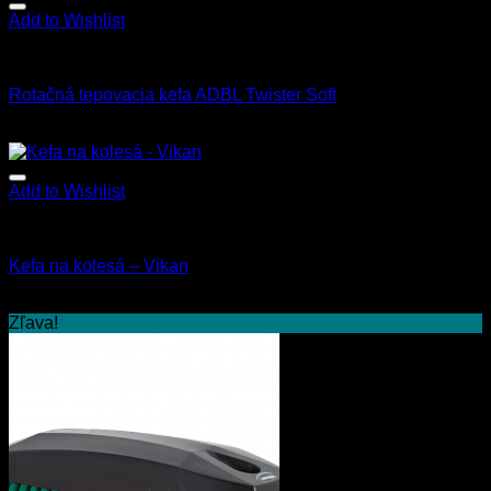
Add to Wishlist
Exteriér
Rotačná tepovacia kefa ADBL Twister Soft
5.90
€
–
10.90
€
s Dph
Add to Wishlist
Kefy a štetce
Kefa na kolesá – Vikan
8.90
€
s Dph
Zľava!