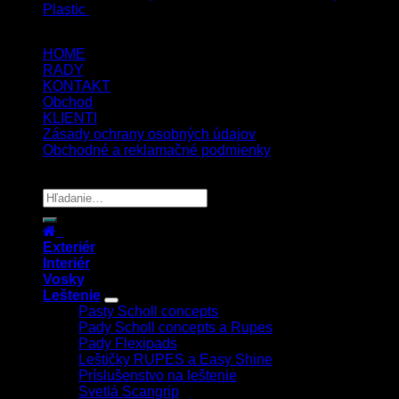
Plastic
54.00
€
s Dph
HOME
RADY
KONTAKT
Obchod
KLIENTI
Zásady ochrany osobných údajov
Obchodné a reklamačné podmienky
Copyright 2026 ©
UX Themes
Exteriér
Interiér
Vosky
Leštenie
Pasty Scholl concepts
Pady Scholl concepts a Rupes
Pady Flexipads
Leštičky RUPES a Easy Shine
Príslušenstvo na leštenie
Svetlá Scangrip