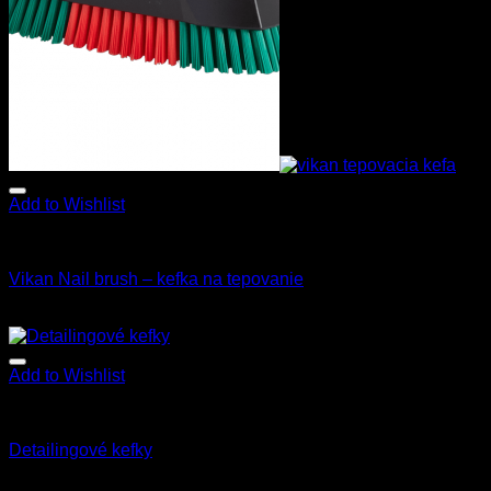
Add to Wishlist
Kefy a štetce
Vikan Nail brush – kefka na tepovanie
7.50
€
6.90
€
s Dph
Add to Wishlist
Kefy a štetce
Detailingové kefky
3.90
€
s Dph