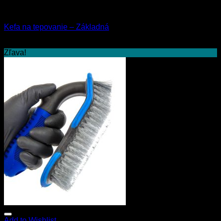
Kefy a štetce
Kefa na tepovanie – Základná
3.00
€
s Dph
Zľava!
Add to Wishlist