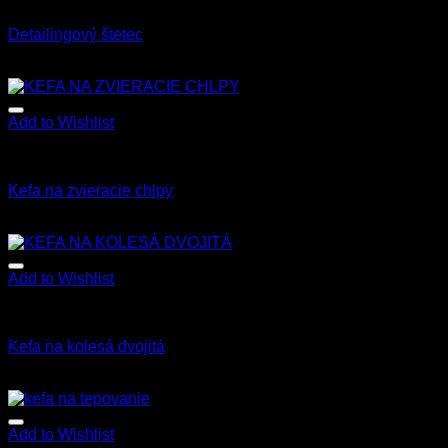
Kefy a štetce
Detailingový štetec
3.00
€
s Dph
Add to Wishlist
Kefy a štetce
Kefa na zvieracie chlpy
5.50
€
s Dph
Add to Wishlist
Kefy a štetce
Kefa na kolesá dvojitá
6.00
€
s Dph
Add to Wishlist