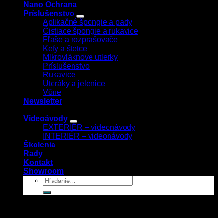
Nano Ochrana
Príslušenstvo
Aplikačné špongie a pady
Čistiace špongie a rukavice
Fľaše a rozprašovače
Kefy a štetce
Mikrovláknové utierky
Príslušenstvo
Rukavice
Uteráky a jelenice
Vône
Newsletter
Videoávody
EXTERIÉR – videonávody
INTERIÉR – videonávody
Školenia
Rady
Kontakt
Showroom
Prihlásenie