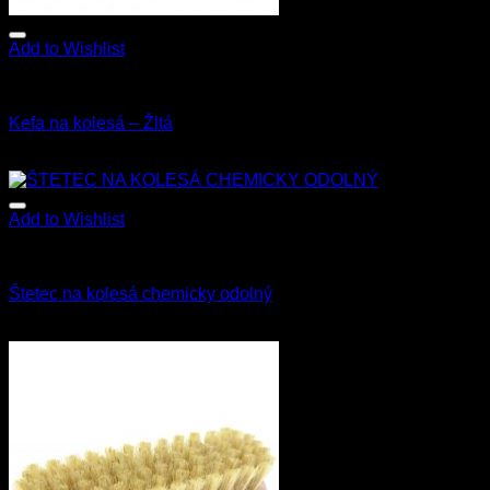
Add to Wishlist
Kefy a štetce
Kefa na kolesá – Žltá
8.90
€
s Dph
Add to Wishlist
Kefy a štetce
Štetec na kolesá chemicky odolný
15.00
€
s Dph