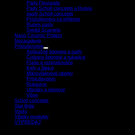
Pady Flexipads
Pady Scholl concepts a Rupes
pasty Scholl concepts
Príslušenstvo na leštenie
Rupes pasty
Svetlá Scangrip
Nano Ceramic Protect
Nezaradené
Príslušenstvo
Aplikačné špongie a pady
Čistiace špongie a rukavice
Fľaše a rozprašovače
Kefy a štetce
Mikrovláknové utierky
Príslušenstvo
Rukavice
Uteráky a jelenice
Vône
Scholl concepts
Star Brite
Vosky
Všetky produkty
VÝPREDAJ
Filtrovať podľa ceny