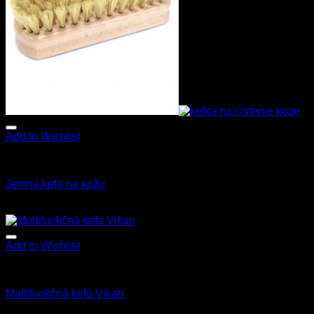
Add to Wishlist
Kefy a štetce
Jemná kefa na kožu
4.50
€
s Dph
Add to Wishlist
Kefy a štetce
Multifunkčná kefa Vikan