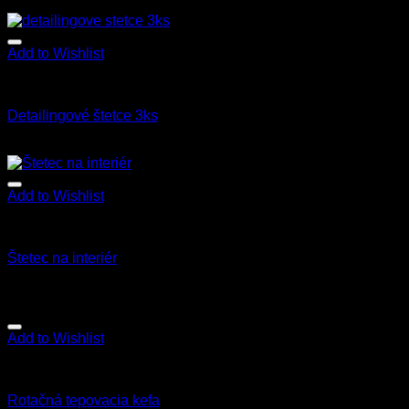
9.90
€
s Dph
Add to Wishlist
Kefy a štetce
Detailingové štetce 3ks
12.90
€
s Dph
Add to Wishlist
Kefy a štetce
Štetec na interiér
3.50
€
s Dph
Add to Wishlist
Exteriér
Rotačná tepovacia kefa