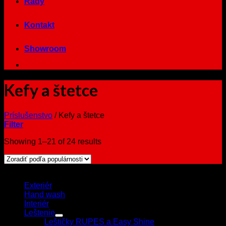
Rady
Kontakt
Showroom
Kefy a štetce
Príslušenstvo
/
Kefy a štetce
Filter
Showing 1–21 of 24 results
Browse
Exteriér
Hand wash
Interiér
Leštenie
Leštičky RUPES a Easy Shine