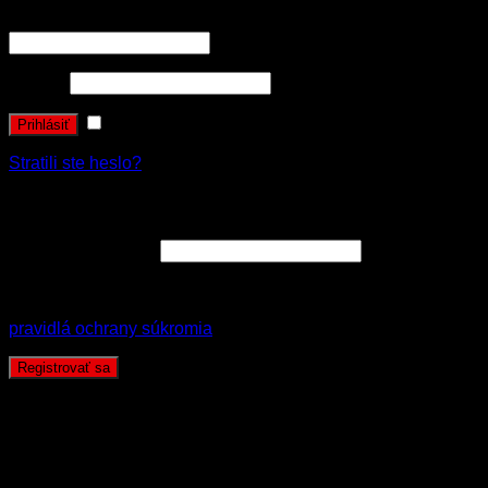
Používateľské meno alebo e-mailová adresa
*
Heslo
*
Zapamätať si ma
Prihlásiť
Stratili ste heslo?
Registrovať sa
E-mailová adresa
*
Vaše osobné údaje budú použité k spracovaniu objednávky
a zákonne archivované v súlade s nariadením GDPR
pravidlá ochrany súkromia
.
Registrovať sa