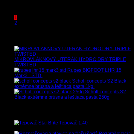
9.90
€
s Dph
1
2
Najnovšie
MIKROVLÁKNOVÝ UTERÁK HYDRO DRY TRIPLE
TWISTED
19.90
€
17.90
€
s Dph
Rupes BIGFOOT LHR 15
Mark3 - STD
723.00
€
599.00
€
s Dph
Scholl concepts S2 Black
extrémne brúsna a leštiaca pasta 1kg
76.60
€
s Dph
Scholl concepts S2
Black extrémne brúsna a leštiaca pasta 250g
22.90
€
s
Dph
Najpredávanejšie
Tepovač 1:40
8.90
€
–
106.90
€
s
Dph
Rozprašovacia