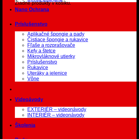
Žiadne produkty v košíku.
Nano Ochrana
Príslušenstvo
Aplikačné špongie a pady
Čistiace špongie a rukavice
Fľaše a rozprašovače
Kefy a štetce
Mikrovláknové utierky
Príslušenstvo
Rukavice
Uteráky a jelenice
Vône
Videoávody
EXTERIÉR – videonávody
INTERIÉR – videonávody
Školenia