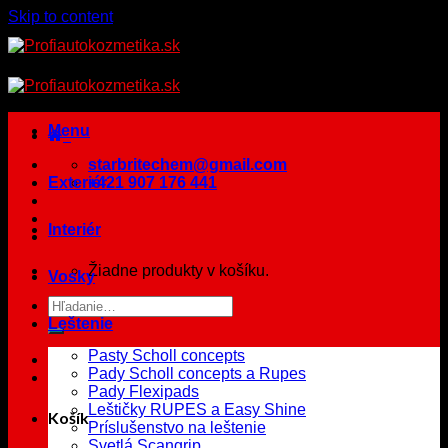
Skip to content
Menu
starbritechem@gmail.com
Exteriér
+421 907 176 441
Interiér
Žiadne produkty v košíku.
Vosky
Leštenie
Pasty Scholl concepts
Pady Scholl concepts a Rupes
Pady Flexipads
Leštičky RUPES a Easy Shine
Košík
Príslušenstvo na leštenie
Svetlá Scangrip