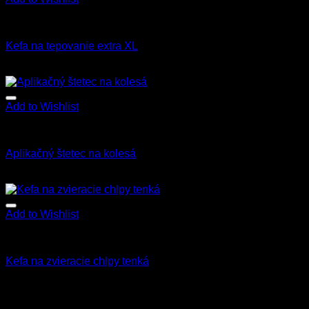
Kefy a štetce
Kefa na tepovanie extra XL
7.50
€
6.00
€
s Dph
Add to Wishlist
Kefy a štetce
Aplikačný štetec na kolesá
3.00
€
s Dph
Add to Wishlist
Kefy a štetce
Kefa na zvieracie chlpy tenká
5.00
€
s Dph