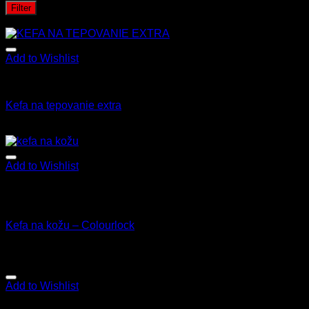
Filter
Cena:
—
Add to Wishlist
Kefy a štetce
Kefa na tepovanie extra
3.70
€
s Dph
Add to Wishlist
Nie je na sklade
Kefy a štetce
Kefa na kožu – Colourlock
4.90
€
s Dph
Add to Wishlist