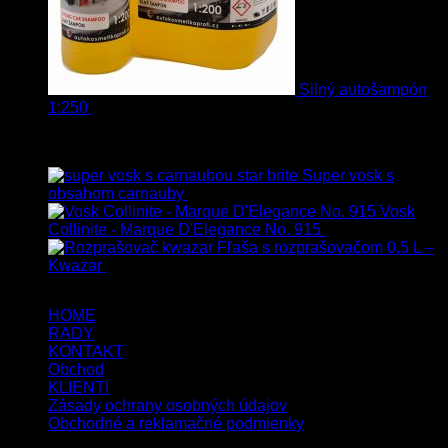
Silný autošampón
1:250
8.90
€
–
99.90
€
s Dph
Top hodnotené
Super vosk s
obsahom carnauby
14.90
€
–
39.90
€
s Dph
Vosk
Collinite - Marque D'Elegance No. 915
34.90
€
s Dph
Fľaša s rozprašovačom 0,5 L –
Kwazar
7.50
€
s Dph
HOME
RADY
KONTAKT
Obchod
KLIENTI
Zásady ochrany osobných údajov
Obchodné a reklamačné podmienky