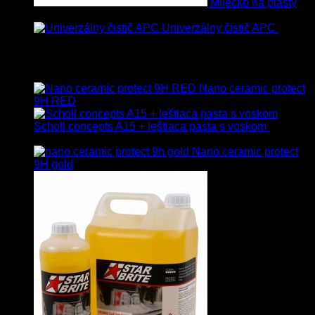
Mliečko na plasty
13.90
€
–
38.90
€
s Dph
Univerzálny čistič APC
8.50
€
–
75.00
€
s Dph
Vybrané
Nano ceramic protect
9H RED
Scholl concepts A15 + leštiaca pasta s voskom
40.80
€
s Dph
Nano ceramic protect
9H gold