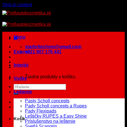
Skip to content
Menu
starbritechem@gmail.com
Exteriér
+421 907 176 441
Interiér
Žiadne produkty v košíku.
Vosky
Leštenie
Pasty Scholl concepts
Pady Scholl concepts a Rupes
Pady Flexipads
Leštičky RUPES a Easy Shine
Košík
Príslušenstvo na leštenie
Svetlá Scangrip