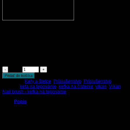
Vikan Nail brush – kefka na
tepovanie
7.50
€
6.90
€
s Dph
Počet
Pridať do košíka
Kategórie:
Kefy a štetce
,
Príslušenstvo
,
Príslušenstvo
Značky:
kefa na tepovanie
,
kefka na čistenie
,
vikan
,
Vikan
Nail brush - kefka na tepovanie
Popis
Vikan Nail brush – kefka na tepovanie
je obľúbená kefa na
tepovanie a čistenie interiérov vozidiel a domácností. Kefka
má prakticé očko na zavesenie a je vyrobená ako všetky
produkty výrobcu Vikan z pevného materiálu, ktorý zaručuje