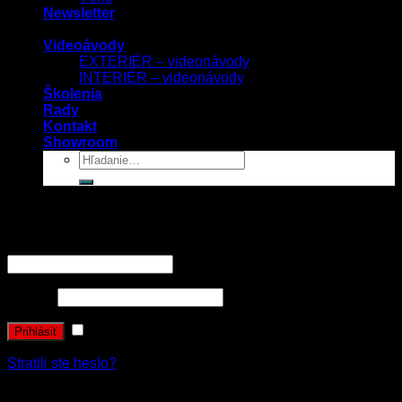
Newsletter
Videoávody
EXTERIÉR – videonávody
INTERIÉR – videonávody
Školenia
Rady
Kontakt
Showroom
Prihlásenie
Používateľské meno alebo e-mailová adresa
*
Heslo
*
Zapamätať si ma
Prihlásiť
Stratili ste heslo?
Registrovať sa