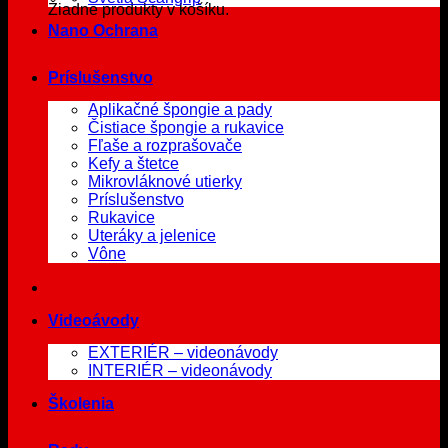
Žiadne produkty v košíku.
Nano Ochrana
Príslušenstvo
Aplikačné špongie a pady
Čistiace špongie a rukavice
Fľaše a rozprašovače
Kefy a štetce
Mikrovláknové utierky
Príslušenstvo
Rukavice
Uteráky a jelenice
Vône
Videoávody
EXTERIÉR – videonávody
INTERIÉR – videonávody
Školenia