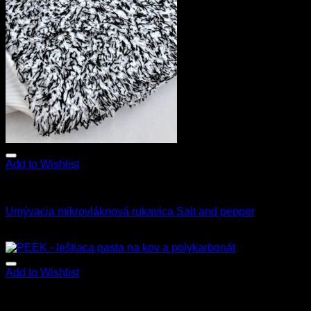
Add to Wishlist
Všetky produkty
Umývacia mikrovláknová rukavica Salt and pepper
11.90
€
9.90
€
s Dph
Add to Wishlist
Všetky produkty