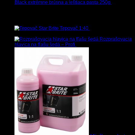
Black extrémne brúsna a leštiaca pasta 250g
22.90
€
s
Dph
Najpredávanejšie
Tepovač 1:40
8.90
€
–
106.90
€
s
Dph
Rozprašovacia
hlavica na fľašu šedá – Profi
3.00
€
s Dph