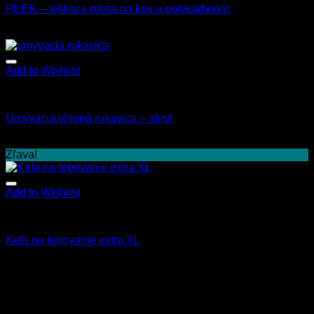
PEEK – leštiaca pasta na kov a polykarbonát
12.00
€
s Dph
Add to Wishlist
Všetky produkty
Umývacia vlnená rukavica – akryl
5.90
€
s Dph
Zľava!
Add to Wishlist
Všetky produkty
Kefa na tepovanie extra XL
7.50
€
6.00
€
s Dph