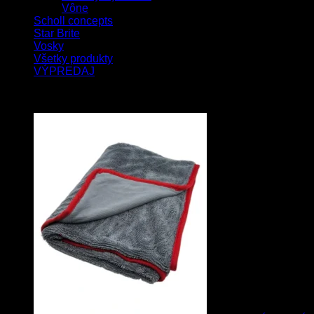
Vône
Scholl concepts
Star Brite
Vosky
Všetky produkty
VÝPREDAJ
Najnovšie