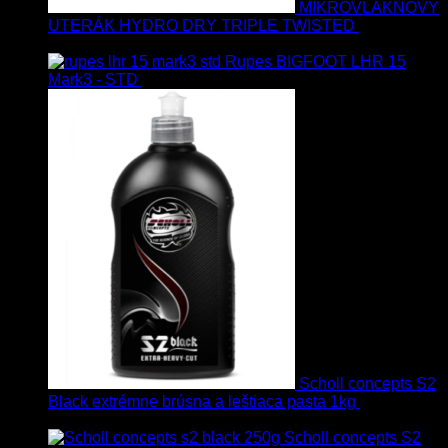
MIKROVLÁKNOVÝ
UTERÁK HYDRO DRY TRIPLE TWISTED
19.90
€
17.90
€
s Dph
Rupes BIGFOOT LHR 15
Mark3 - STD
723.00
€
599.00
€
s Dph
Scholl concepts S2
Black extrémne brúsna a leštiaca pasta 1kg
76.60
€
s
Dph
Scholl concepts S2