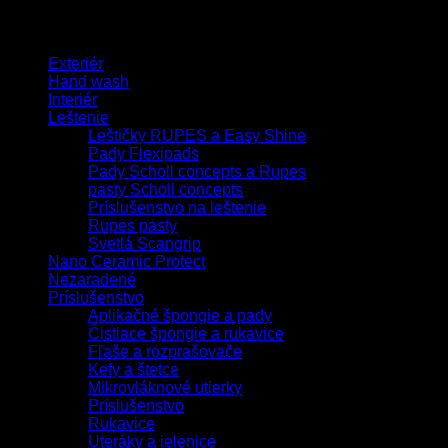
8.90
€
s Dph
Browse
Exteriér
Hand wash
Interiér
Leštenie
Leštičky RUPES a Easy Shine
Pady Flexipads
Pady Scholl concepts a Rupes
pasty Scholl concepts
Príslušenstvo na leštenie
Rupes pasty
Svetlá Scangrip
Nano Ceramic Protect
Nezaradené
Príslušenstvo
Aplikačné špongie a pady
Čistiace špongie a rukavice
Fľaše a rozprašovače
Kefy a štetce
Mikrovláknové utierky
Príslušenstvo
Rukavice
Uteráky a jelenice