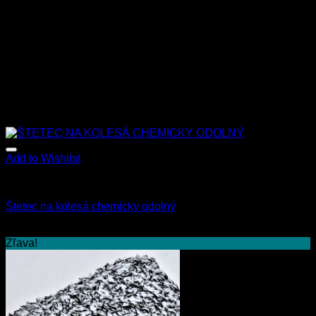
dlhodobé použitie. Špeciálne chemicky odolné vlákna. Je
vhodná pre styk s potravinami podla ES legislatívy
Vikan Nail brush – kefka na tepovanie má rozmer 12cm
/4,5cm /4cm
Súvisiace produkty
Add to Wishlist
Všetky produkty
Štetec na kolesá chemicky odolný
15.00
€
s Dph
Zľava!