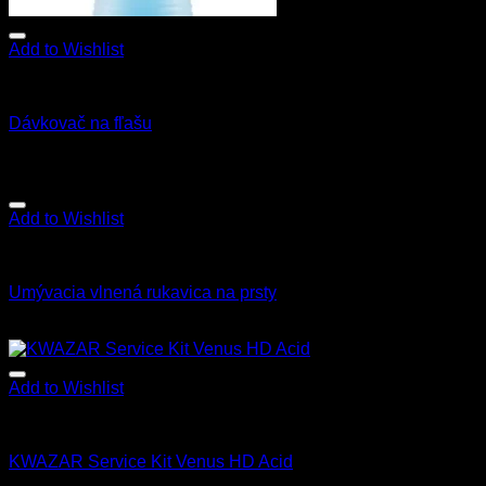
Add to Wishlist
Príslušenstvo
Dávkovač na fľašu
5.90
€
s Dph
Add to Wishlist
Všetky produkty
Umývacia vlnená rukavica na prsty
8.90
€
s Dph
Add to Wishlist
Príslušenstvo
KWAZAR Service Kit Venus HD Acid