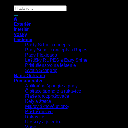
Copyright 2026 ©
UX Themes
Exteriér
Interiér
Vosky
Leštenie
Pasty Scholl concepts
Pady Scholl concepts a Rupes
Pady Flexipads
Leštičky RUPES a Easy Shine
Príslušenstvo na leštenie
Svetlá Scangrip
Nano Ochrana
Príslušenstvo
Aplikačné špongie a pady
Čistiace špongie a rukavice
Fľaše a rozprašovače
Kefy a štetce
Mikrovláknové utierky
Príslušenstvo
Rukavice
Uteráky a jelenice
Vône