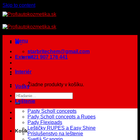
Skip to content
Menu
starbritechem@gmail.com
Exteriér
+421 907 176 441
Interiér
Žiadne produkty v košíku.
Vosky
Leštenie
Pasty Scholl concepts
Pady Scholl concepts a Rupes
Pady Flexipads
Leštičky RUPES a Easy Shine
Košík
Príslušenstvo na leštenie
Svetlá Scangrip