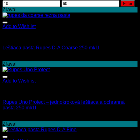
Filter
Zľava!
Add to Wishlist
Exteriér
Leštiaca pasta Rupes D-A Coarse 250 ml/1l
16.90
€
–
52.00
€
s Dph
Zľava!
Add to Wishlist
Exteriér
Rupes Uno Protect – jednokroková leštiaca a ochranná
pasta 250 ml/1l
13.50
€
–
33.00
€
s Dph
Zľava!