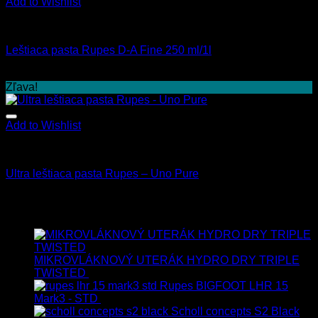
Add to Wishlist
Leštenie
Leštiaca pasta Rupes D-A Fine 250 ml/1l
15.50
€
–
45.00
€
s Dph
Zľava!
Add to Wishlist
Exteriér
Ultra leštiaca pasta Rupes – Uno Pure
15.90
€
–
33.90
€
s Dph
Najnovšie
MIKROVLÁKNOVÝ UTERÁK HYDRO DRY TRIPLE
TWISTED
19.90
€
17.90
€
s Dph
Rupes BIGFOOT LHR 15
Mark3 - STD
723.00
€
599.00
€
s Dph
Scholl concepts S2 Black