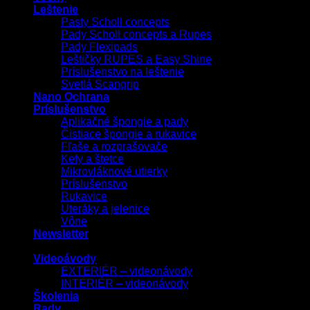
Leštenie
Pasty Scholl concepts
Pady Scholl concepts a Rupes
Pady Flexipads
Leštičky RUPES a Easy Shine
Príslušenstvo na leštenie
Svetlá Scangrip
Nano Ochrana
Príslušenstvo
Aplikačné špongie a pady
Čistiace špongie a rukavice
Fľaše a rozprašovače
Kefy a štetce
Mikrovláknové utierky
Príslušenstvo
Rukavice
Uteráky a jelenice
Vône
Newsletter
Videoávody
EXTERIÉR – videonávody
INTERIÉR – videonávody
Školenia
Rady