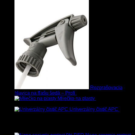
Rozprašovacia
hlavica na fľašu šedá – Profi
3.00
€
s Dph
Mliečko na plasty
13.90
€
–
38.90
€
s Dph
Univerzálny čistič APC
8.50
€
–
75.00
€
s Dph
Vybrané