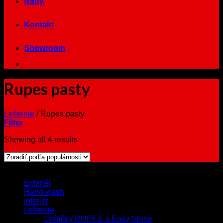
Rady
Kontakt
Showroom
Rupes pasty
Leštenie
/
Rupes pasty
Filter
Showing all 4 results
Browse
Exteriér
Hand wash
Interiér
Leštenie
Leštičky RUPES a Easy Shine