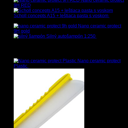
Nano ceramic protect
9H RED
Scholl concepts A15 + leštiaca pasta s voskom
40.80
€
s Dph
Nano ceramic protect
9H gold
Silný autošampón 1:250
8.90
€
–
99.90
€
s Dph
Top hodnotené
Nano ceramic protect
Plastic
54.00
€
s Dph