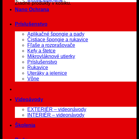
Žiadne produkty v košíku.
Nano Ochrana
Príslušenstvo
Aplikačné špongie a pady
Čistiace špongie a rukavice
Fľaše a rozprašovače
Kefy a štetce
Mikrovláknové utierky
Príslušenstvo
Rukavice
Uteráky a jelenice
Vône
Videoávody
EXTERIÉR – videonávody
INTERIÉR – videonávody
Školenia