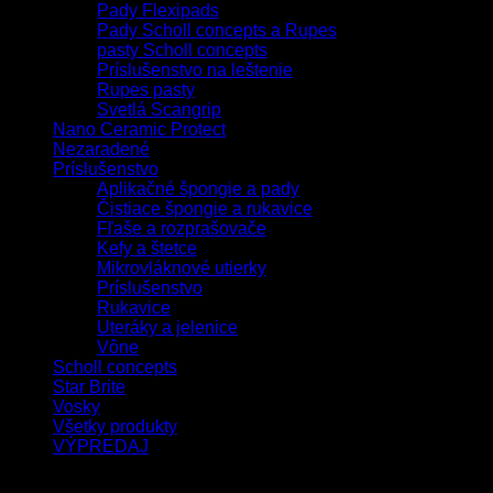
Pady Flexipads
Pady Scholl concepts a Rupes
pasty Scholl concepts
Príslušenstvo na leštenie
Rupes pasty
Svetlá Scangrip
Nano Ceramic Protect
Nezaradené
Príslušenstvo
Aplikačné špongie a pady
Čistiace špongie a rukavice
Fľaše a rozprašovače
Kefy a štetce
Mikrovláknové utierky
Príslušenstvo
Rukavice
Uteráky a jelenice
Vône
Scholl concepts
Star Brite
Vosky
Všetky produkty
VÝPREDAJ
Filtrovať podľa ceny