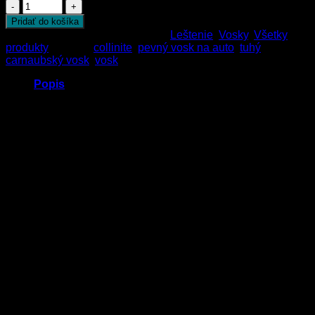
Počet
Pridať do košíka
Katalógové číslo:
915
Kategórie:
Leštenie
,
Vosky
,
Všetky
produkty
Značky:
collinite
,
pevný vosk na auto
,
tuhý
carnaubský vosk
,
vosk
Popis
Vosk Collinite – Marque D’Elegance No. 915
je
karnaubský vosk, ktorý poskytuje účinnú ochranu laku na
dlhé mesiace a dodáva extrémnu hĺbku laku. Tento klasický
carnaubský pevný vosk od amerického výrobcu Collinite
chráni lak pred vzdušnou koróziou, UV žiarením, dažďom,
snehom, soľou, prachom a špinou. Vosk je vhodný pre
automobily, motocykle, lode, lietadlá, vodné a snežné skútre.
Neodporúča sa aplikovať na gumené a vinylové povrchy,
sklo a nelakované plasty.
Teno vosk je to najlepšie čo firma Collinite ponúka –
plnohodnotný vosk s maximálnym leskom oceňovaný
detailermi po celom svete.
Návod na použitieVosk Collinite – Marque D’Elegance
No. 915: