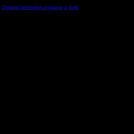
Detailer bezvodné umývanie a vosk
13.90
€
–
37.90
€
s Dph