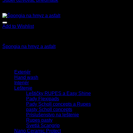
Super oživovač pneumatík
15.90
€
–
48.90
€
s Dph
Add to Wishlist
Všetky produkty
Špongia na hmyz a asfalt
2.00
€
s Dph
Browse
Exteriér
Hand wash
Interiér
Leštenie
Leštičky RUPES a Easy Shine
Pady Flexipads
Pady Scholl concepts a Rupes
pasty Scholl concepts
Príslušenstvo na leštenie
Rupes pasty
Svetlá Scangrip
Nano Ceramic Protect