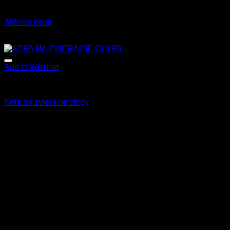
Star Brite
Aktívna pena
7.90
€
–
76.90
€
s Dph
Add to Wishlist
Všetky produkty
Kefa na zvieracie chlpy
5.50
€
s Dph