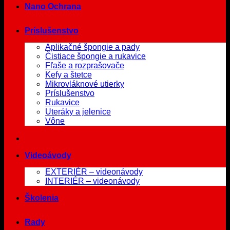
Nano Ochrana
Príslušenstvo
Aplikačné špongie a pady
Čistiace špongie a rukavice
Fľaše a rozprašovače
Kefy a štetce
Mikrovláknové utierky
Príslušenstvo
Rukavice
Uteráky a jelenice
Vône
Videoávody
EXTERIÉR – videonávody
INTERIÉR – videonávody
Školenia
Rady