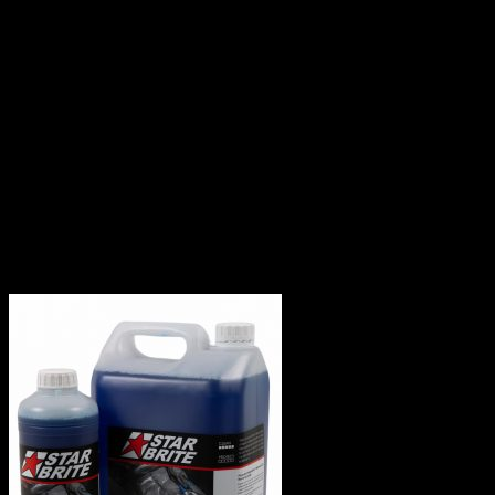
13.90
€
–
38.90
€
s Dph