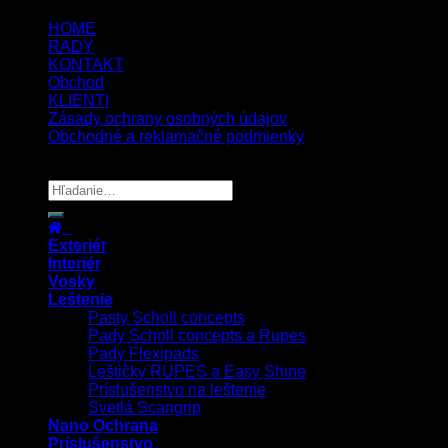
HOME
RADY
KONTAKT
Obchod
KLIENTI
Zásady ochrany osobných údajov
Obchodné a reklamačné podmienky
Copyright 2026 ©
UX Themes
Exteriér
Interiér
Vosky
Leštenie
Pasty Scholl concepts
Pady Scholl concepts a Rupes
Pady Flexipads
Leštičky RUPES a Easy Shine
Príslušenstvo na leštenie
Svetlá Scangrip
Nano Ochrana
Príslušenstvo