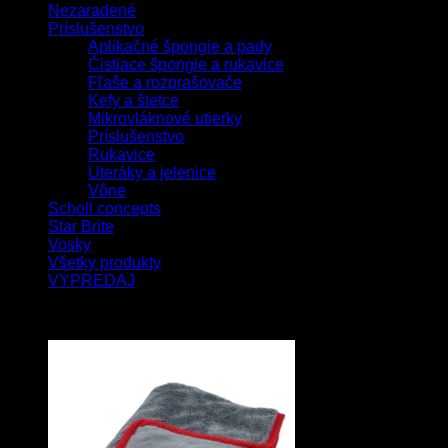
Nezaradené
Príslušenstvo
Aplikačné špongie a pady
Čistiace špongie a rukavice
Fľaše a rozprašovače
Kefy a štetce
Mikrovláknové utierky
Príslušenstvo
Rukavice
Uteráky a jelenice
Vône
Scholl concepts
Star Brite
Vosky
Všetky produkty
VÝPREDAJ
Najnovšie