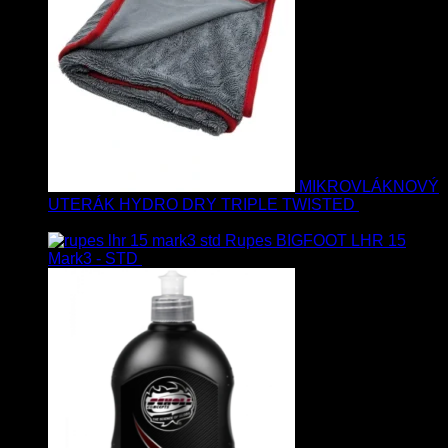
MIKROVLÁKNOVÝ
UTERÁK HYDRO DRY TRIPLE TWISTED
19.90
€
17.90
€
s Dph
Rupes BIGFOOT LHR 15
Mark3 - STD
723.00
€
599.00
€
s Dph