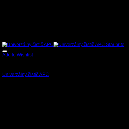
Add to Wishlist
Star Brite
Univerzálny čistič APC
8.50
€
–
75.00
€
s Dph