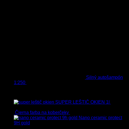
Silný autošampón
1:250
8.90
€
–
99.90
€
s Dph
Top hodnotené
SUPER LEŠTIČ OKIEN 1l
13.90
€
s Dph
Čierna farba na koberčeky
8.90
€
s Dph
Nano ceramic protect
9H gold