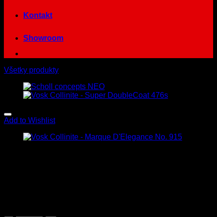
Kontakt
Showroom
Všetky produkty
Add to Wishlist
Vosk Collinite – Marque
D’Elegance No. 915
34.90
€
s Dph