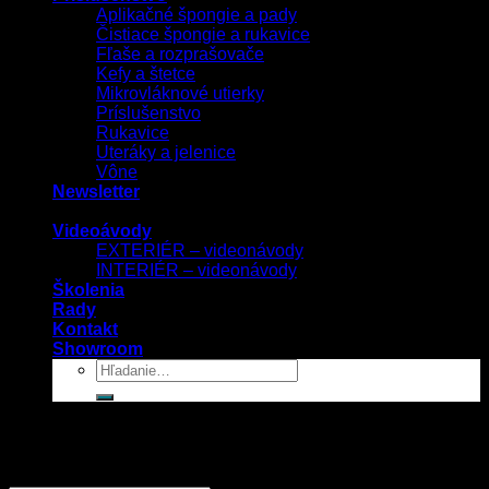
Aplikačné špongie a pady
Čistiace špongie a rukavice
Fľaše a rozprašovače
Kefy a štetce
Mikrovláknové utierky
Príslušenstvo
Rukavice
Uteráky a jelenice
Vône
Newsletter
Videoávody
EXTERIÉR – videonávody
INTERIÉR – videonávody
Školenia
Rady
Kontakt
Showroom
Prihlásenie
Používateľské meno alebo e-mailová adresa
*