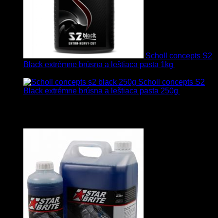
Scholl concepts S2
Black extrémne brúsna a leštiaca pasta 1kg
76.60
€
s
Dph
Scholl concepts S2
Black extrémne brúsna a leštiaca pasta 250g
22.90
€
s
Dph
Najpredávanejšie