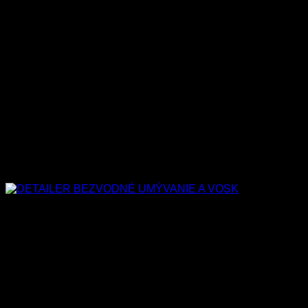
Na čisú karosériu zbavenú všetkých reziduí naneste vosk
pomocou čistej, mäkkej a vlhkej handričky alebo pomocou
špongie prípadne aplikačného padu a nechajte zaschnúť.
Po zaschnutí za pomoci suchej
mikrovláknovej utierky vyleštite povrch do dokonalého lesku.
Neplikujte na priamom slnku.
Vosk
Collinite Marque D’Elegance No. 915
je vhodný ako
celoročná ochrana.
Objem Collinite – Marque D’Elegance No. 915: 355ml
Súvisiace produkty