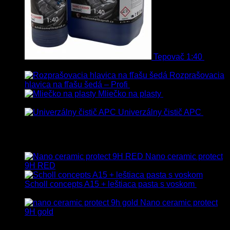
Tepovač 1:40
8.90
€
–
106.90
€
s Dph
Rozprašovacia
hlavica na fľašu šedá – Profi
3.00
€
s Dph
Mliečko na plasty
13.90
€
–
38.90
€
s Dph
Univerzálny čistič APC
8.50
€
–
75.00
€
s Dph
Vybrané
Nano ceramic protect
9H RED
Scholl concepts A15 + leštiaca pasta s voskom
40.80
€
s Dph
Nano ceramic protect
9H gold