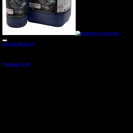
Add to Wishlist
Star Brite
Tepovač 1:40
8.90
€
–
106.90
€
s Dph