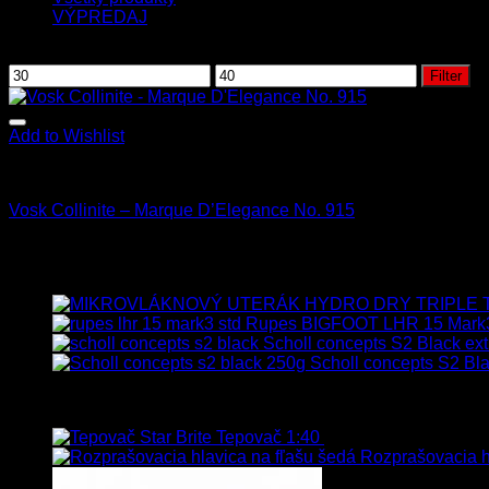
VÝPREDAJ
Filtrovať podľa ceny
Filter
Add to Wishlist
Leštenie
Vosk Collinite – Marque D’Elegance No. 915
34.90
€
s Dph
Najnovšie
Rupes BIGFOOT LHR 15 Mark
Scholl concepts S2 Black ext
Scholl concepts S2 Bla
Najpredávanejšie
Tepovač 1:40
8.90
€
–
106.90
€
s Dp
Rozprašovacia hl