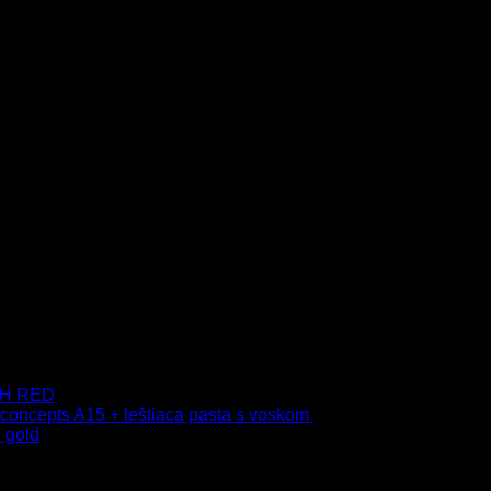
.90
€
–
38.90
€
s Dph
–
75.00
€
s Dph
 9H RED
 concepts A15 + leštiaca pasta s voskom
40.80
€
s Dph
 gold
s Dph