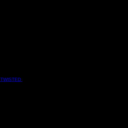
 TWISTED
19.90
€
17.90
€
s Dph