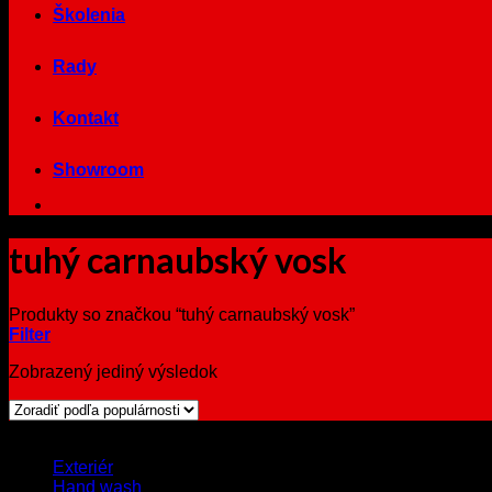
Školenia
Rady
Kontakt
Showroom
tuhý carnaubský vosk
Produkty so značkou “tuhý carnaubský vosk”
Filter
Zobrazený jediný výsledok
Browse
Exteriér
Hand wash