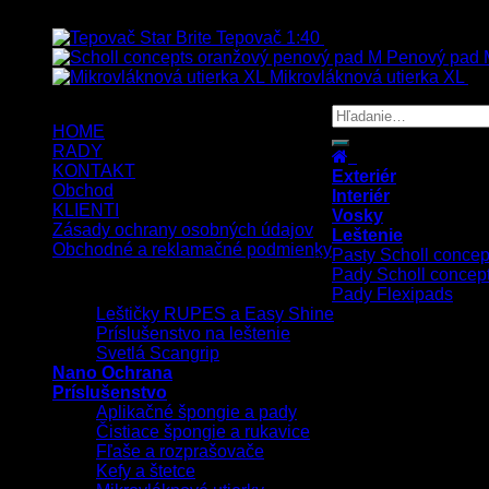
Top hodnotené
Tepovač 1:40
8.90
€
–
106.90
€
s Dp
Penový pad M
Mikrovláknová utierka XL
5.
HOME
RADY
KONTAKT
Exteriér
Obchod
Interiér
KLIENTI
Vosky
Zásady ochrany osobných údajov
Leštenie
Obchodné a reklamačné podmienky
Pasty Scholl concep
Pady Scholl concep
Copyright 2026 ©
UX Themes
Pady Flexipads
Leštičky RUPES a Easy Shine
Príslušenstvo na leštenie
Svetlá Scangrip
Nano Ochrana
Príslušenstvo
Aplikačné špongie a pady
Čistiace špongie a rukavice
Fľaše a rozprašovače
Kefy a štetce