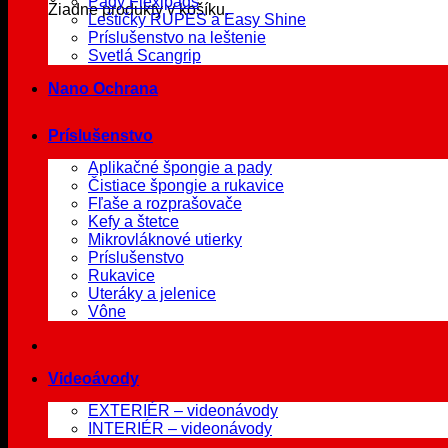
Pady Flexipads
Žiadne produkty v košíku.
Leštičky RUPES a Easy Shine
Príslušenstvo na leštenie
Svetlá Scangrip
Nano Ochrana
Príslušenstvo
Aplikačné špongie a pady
Čistiace špongie a rukavice
Fľaše a rozprašovače
Kefy a štetce
Mikrovláknové utierky
Príslušenstvo
Rukavice
Uteráky a jelenice
Vône
Videoávody
EXTERIÉR – videonávody
INTERIÉR – videonávody