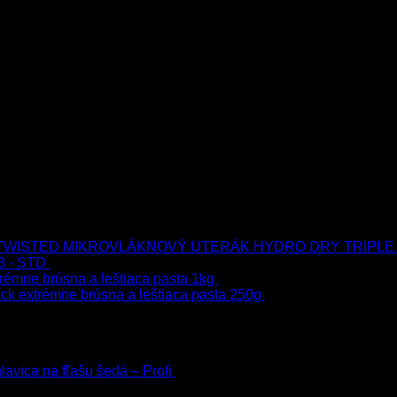
MIKROVLÁKNOVÝ UTERÁK HYDRO DRY TRIPLE
3 - STD
723.00
€
599.00
€
s Dph
rémne brúsna a leštiaca pasta 1kg
76.60
€
s Dph
ck extrémne brúsna a leštiaca pasta 250g
22.90
€
s Dph
h
avica na fľašu šedá – Profi
3.00
€
s Dph