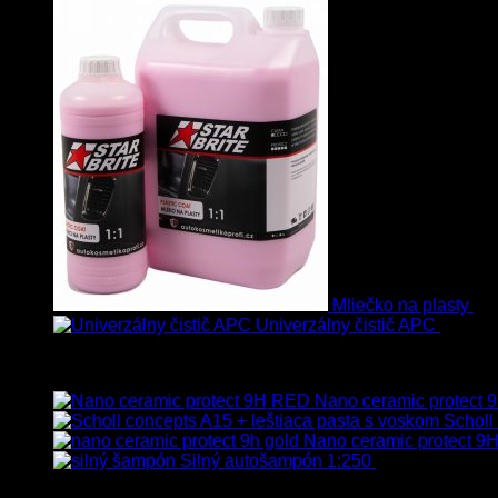
Mliečko na plasty
13
Univerzálny čistič APC
8.50
€
Vybrané
Nano ceramic protect
Scholl
Nano ceramic protect 9H
Silný autošampón 1:250
8.90
€
–
99.90
€