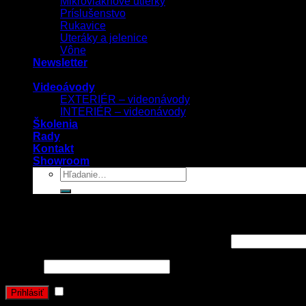
Mikrovláknové utierky
Príslušenstvo
Rukavice
Uteráky a jelenice
Vône
Newsletter
Videoávody
EXTERIÉR – videonávody
INTERIÉR – videonávody
Školenia
Rady
Kontakt
Showroom
Prihlásenie
Používateľské meno alebo e-mailová adresa
*
Heslo
*
Zapamätať si ma
Prihlásiť