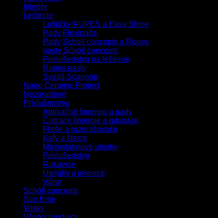
Interiér
Leštenie
Leštičky RUPES a Easy Shine
Pady Flexipads
Pady Scholl concepts a Rupes
pasty Scholl concepts
Príslušenstvo na leštenie
Rupes pasty
Svetlá Scangrip
Nano Ceramic Protect
Nezaradené
Príslušenstvo
Aplikačné špongie a pady
Čistiace špongie a rukavice
Fľaše a rozprašovače
Kefy a štetce
Mikrovláknové utierky
Príslušenstvo
Rukavice
Uteráky a jelenice
Vône
Scholl concepts
Star Brite
Vosky
Všetky produkty