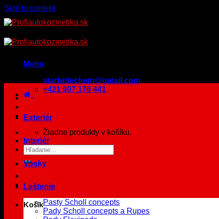
Skip to content
Menu
starbritechem@gmail.com
+421 907 176 441
Exteriér
Žiadne produkty v košíku.
Interiér
Vosky
Leštenie
Pasty Scholl concepts
Košík
Pady Scholl concepts a Rupes