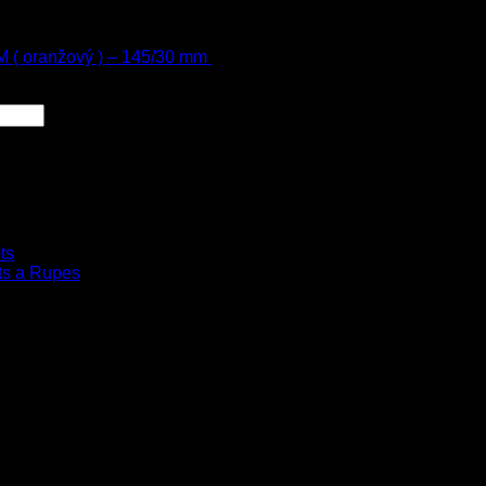
h
 ( oranžový ) – 145/30 mm
13.80
€
s Dph
00
€
4.00
€
s Dph
ts
ts a Rupes