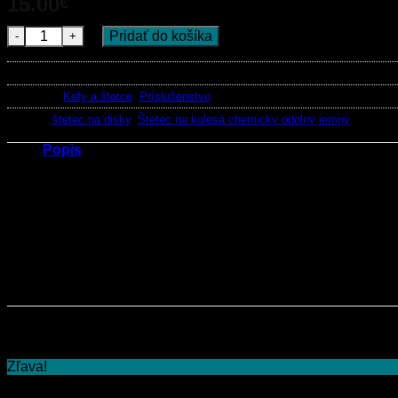
15.00
€
s Dph
Počet
Pridať do košíka
Katalógové číslo:
15-22-37
Kategórie:
Kefy a štetce
,
Príslušenstvo
Značky:
štetec na disky
,
Štetec na kolesá chemicky odolný jemný
Popis
Štetec na kolesá chemicky odolný jemný je detailingový štetec 
automobilov a napíklad čistenie motora. Je vhodný na mokré i 
Dĺžka štetca :
25 cm
Dĺžka štetín
: 7 cm
Súvisiace produkty
Zľava!