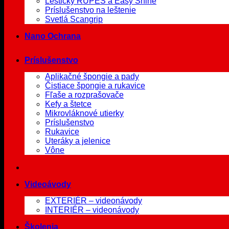
Leštičky RUPES a Easy Shine
Príslušenstvo na leštenie
Svetlá Scangrip
Nano Ochrana
Príslušenstvo
Aplikačné špongie a pady
Čistiace špongie a rukavice
Fľaše a rozprašovače
Kefy a štetce
Mikrovláknové utierky
Príslušenstvo
Rukavice
Uteráky a jelenice
Vône
Videoávody
EXTERIÉR – videonávody
INTERIÉR – videonávody
Školenia