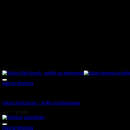
Add to Wishlist
Príslušenstvo
Vikan Nail brush – kefka na tepovanie
7.50
€
6.90
€
s Dph
Add to Wishlist