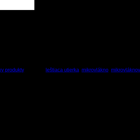
a extra
ky produkty
Značiek:
leštiaca utierka
,
mikrovlákno
,
mikrovláknov
hodná najmä na leštenie. Leštiaca mikrovláknová utierka je v
ancov pri jej použití. Obojstranne jemnučké dlhšie vlákna pre u
práčke ( nepoužívajte aviváž ). Obsahuje až 30 percent po
2