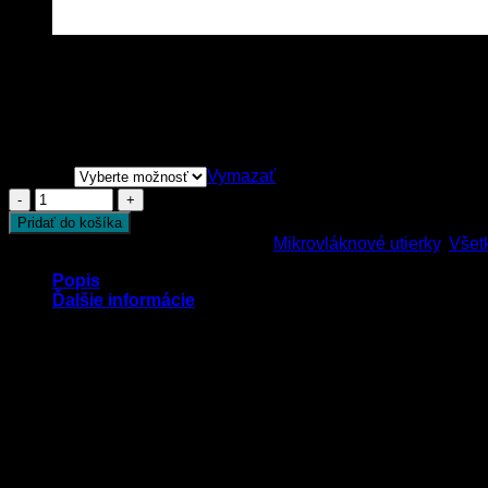
Leštiaca mikrovláknová utierk
4.50
€
–
40.00
€
s Dph
Balenie
Vymazať
Počet
Pridať do košíka
Katalógové číslo:
31l-2
Kategórie:
Mikrovláknové utierky
,
Všet
Popis
Ďalšie informácie
Leštiaca mikrovláknová utierka extra
s vysokou jemnosťou v
nieje obšívaná a teda eliminuje možnosť vytvorenia mikroškrab
LEŠTIACA MIKROVLÁKNOVÁ UTIERKA EXTRA sa môže sa prať v 
rozmer mikrovláknovej utierky: 40cm x 40cm, gramáž: 450g/m
V ponuke po kuse ale aj ako výhodné 10kusové balenie