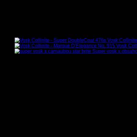
Balenie
1ks, 10ks
Možno by sa Vám páčilo…
Vosk Collinit
Vosk Coll
Super vosk s obsah
Súvisiace produkty