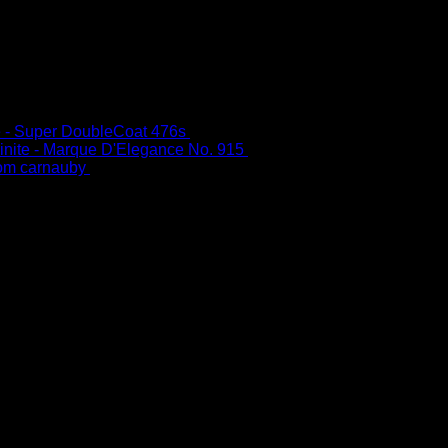
e - Super DoubleCoat 476s
22.90
€
s Dph
inite - Marque D'Elegance No. 915
34.90
€
s Dph
om carnauby
14.90
€
–
39.90
€
s Dph