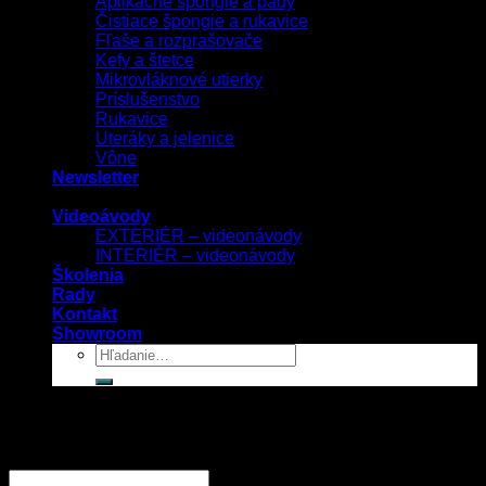
Aplikačné špongie a pady
Čistiace špongie a rukavice
Fľaše a rozprašovače
Kefy a štetce
Mikrovláknové utierky
Príslušenstvo
Rukavice
Uteráky a jelenice
Vône
Newsletter
Videoávody
EXTERIÉR – videonávody
INTERIÉR – videonávody
Školenia
Rady
Kontakt
Showroom
Prihlásenie
Používateľské meno alebo e-mailová adresa
*