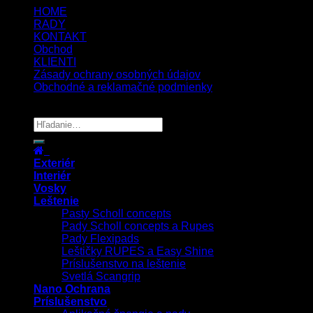
HOME
RADY
KONTAKT
Obchod
KLIENTI
Zásady ochrany osobných údajov
Obchodné a reklamačné podmienky
Copyright 2026 ©
UX Themes
Exteriér
Interiér
Vosky
Leštenie
Pasty Scholl concepts
Pady Scholl concepts a Rupes
Pady Flexipads
Leštičky RUPES a Easy Shine
Príslušenstvo na leštenie
Svetlá Scangrip
Nano Ochrana
Príslušenstvo