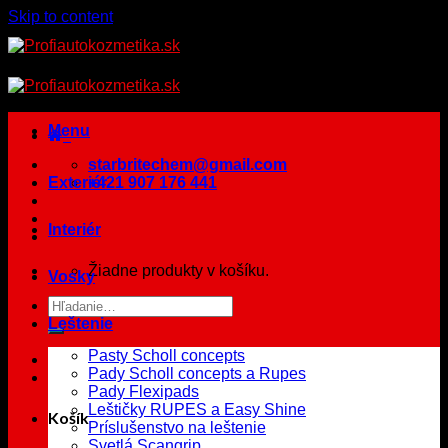
Skip to content
Menu
starbritechem@gmail.com
Exteriér
+421 907 176 441
Interiér
Žiadne produkty v košíku.
Vosky
Leštenie
Pasty Scholl concepts
Pady Scholl concepts a Rupes
Pady Flexipads
Leštičky RUPES a Easy Shine
Košík
Príslušenstvo na leštenie
Svetlá Scangrip