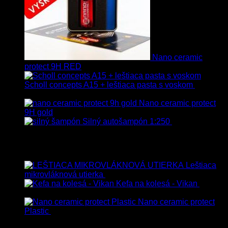
Nano ceramic
protect 9H RED
Scholl concepts A15 + leštiaca pasta s voskom
40.80
€
s Dph
Nano ceramic protect
9H gold
Silný autošampón 1:250
8.90
€
–
99.90
€
s Dph
Top hodnotené
Leštiaca
mikrovláknová utierka
4.00
€
–
35.00
€
s Dph
Kefa na kolesá - Vikan
8.90
€
s Dph
Nano ceramic protect
Plastic
54.00
€
s Dph