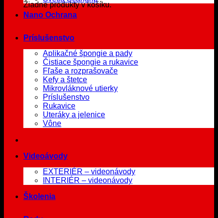
Žiadne produkty v košíku.
Nano Ochrana
Príslušenstvo
Aplikačné špongie a pady
Čistiace špongie a rukavice
Fľaše a rozprašovače
Kefy a štetce
Mikrovláknové utierky
Príslušenstvo
Rukavice
Uteráky a jelenice
Vône
Videoávody
EXTERIÉR – videonávody
INTERIÉR – videonávody
Školenia