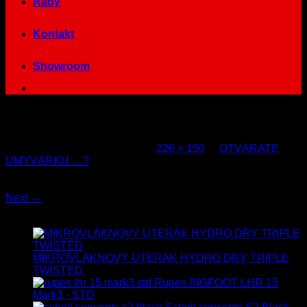
Rady
Kontakt
Showroom
prevziať
Published
21. augusta 2013
at
226 × 150
in
OTVÁRATE
UMYVÁRKU …?
Both comments and trackbacks are currently closed.
Next
→
Najnovšie
MIKROVLÁKNOVÝ UTERÁK HYDRO DRY TRIPLE
TWISTED
19.90
€
17.90
€
s Dph
Rupes BIGFOOT LHR 15
Mark3 - STD
723.00
€
599.00
€
s Dph