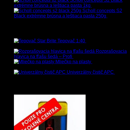
Scholl concepts S2 Black
extrémne brúsna a leštiaca pasta 1kg
76.60
€
s Dph
Scholl concepts S2
Black extrémne brúsna a leštiaca pasta 250g
22.90
€
s
Dph
Najpredávanejšie
Tepovač 1:40
8.90
€
–
106.90
€
s
Dph
Rozprašovacia
hlavica na fľašu šedá – Profi
3.00
€
s Dph
Mliečko na plasty
13.90
€
–
38.90
€
s Dph
Univerzálny čistič APC
8.50
€
–
75.00
€
s Dph
Vybrané