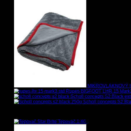
MIKROVLÁKNOVÝ 
Rupes BIGFOOT LHR 15 Mark
Scholl concepts S2 Black ext
Scholl concepts S2 Bla
Najpredávanejšie
Tepovač 1:40
8.90
€
–
106.90
€
s Dp