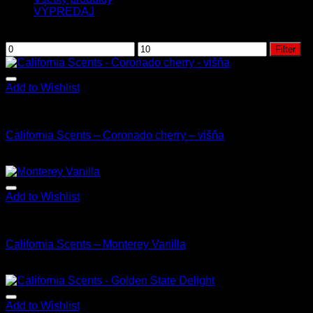
VÝPREDAJ
Filtrovať podľa ceny
Filter
Add to Wishlist
Vône
California Scents – Coronado cherry – višňa
3.90
€
s Dph
Add to Wishlist
Vône
California Scents – Monterey Vanilla
3.90
€
s Dph
Add to Wishlist