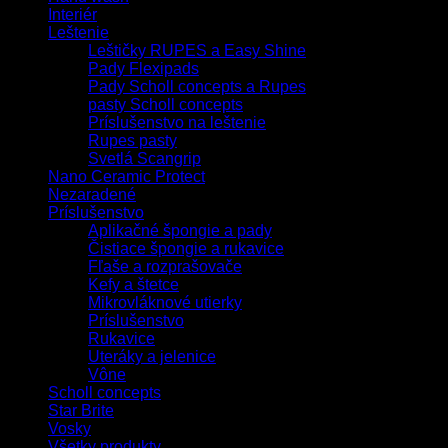
Interiér
Leštenie
Leštičky RUPES a Easy Shine
Pady Flexipads
Pady Scholl concepts a Rupes
pasty Scholl concepts
Príslušenstvo na leštenie
Rupes pasty
Svetlá Scangrip
Nano Ceramic Protect
Nezaradené
Príslušenstvo
Aplikačné špongie a pady
Čistiace špongie a rukavice
Fľaše a rozprašovače
Kefy a štetce
Mikrovláknové utierky
Príslušenstvo
Rukavice
Uteráky a jelenice
Vône
Scholl concepts
Star Brite
Vosky
Všetky produkty