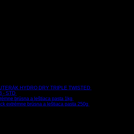
UTERÁK HYDRO DRY TRIPLE TWISTED
19.90
€
17.90
€
s Dph
3 - STD
723.00
€
599.00
€
s Dph
rémne brúsna a leštiaca pasta 1kg
76.60
€
s Dph
ck extrémne brúsna a leštiaca pasta 250g
22.90
€
s Dph
h