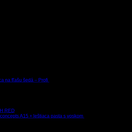
a na fľašu šedá – Profi
3.00
€
s Dph
 Dph
–
75.00
€
s Dph
 9H RED
 concepts A15 + leštiaca pasta s voskom
40.80
€
s Dph