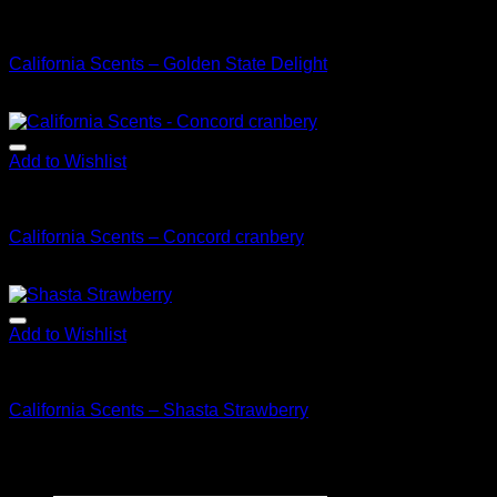
Vône
California Scents – Golden State Delight
3.90
€
s Dph
Add to Wishlist
Vône
California Scents – Concord cranbery
3.90
€
s Dph
Add to Wishlist
Vône
California Scents – Shasta Strawberry
3.90
€
s Dph
Najnovšie