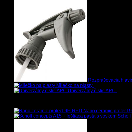
Rozprašovacia hlavic
Mliečko na plasty
13.90
€
–
38.90
€
s
Univerzálny čistič APC
8.50
€
Vybrané
Nano ceramic protect
Scholl