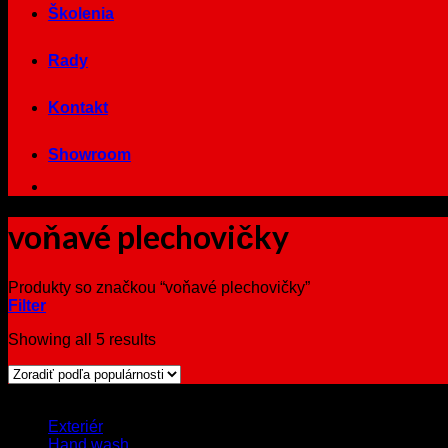
Školenia
Rady
Kontakt
Showroom
voňavé plechovičky
Produkty so značkou “voňavé plechovičky”
Filter
Showing all 5 results
Browse
Exteriér
Hand wash