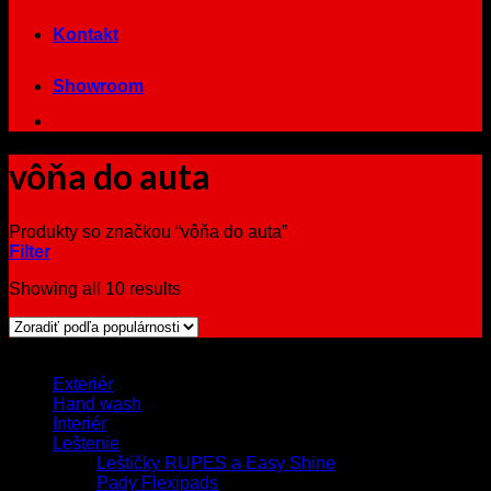
Kontakt
Showroom
vôňa do auta
Produkty so značkou “vôňa do auta”
Filter
Showing all 10 results
Browse
Exteriér
Hand wash
Interiér
Leštenie
Leštičky RUPES a Easy Shine
Pady Flexipads