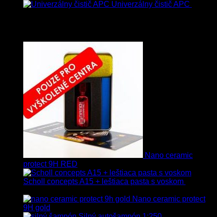
Univerzálny čistič APC
8.50
€
–
75.00
€
s Dph
Vybrané
Nano ceramic
protect 9H RED
Scholl concepts A15 + leštiaca pasta s voskom
40.80
€
s Dph
Nano ceramic protect
9H gold
Silný autošampón 1:250
8.90
€
–