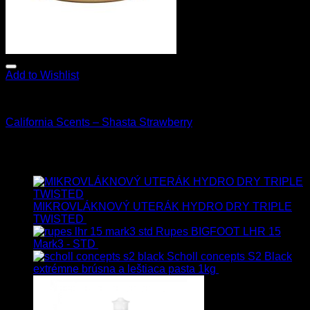
Add to Wishlist
Vône
California Scents – Shasta Strawberry
3.90
€
s Dph
Najnovšie
MIKROVLÁKNOVÝ UTERÁK HYDRO DRY TRIPLE
TWISTED
19.90
€
17.90
€
s Dph
Rupes BIGFOOT LHR 15
Mark3 - STD
723.00
€
599.00
€
s Dph
Scholl concepts S2 Black
extrémne brúsna a leštiaca pasta 1kg
76.60
€
s Dph