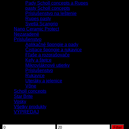
Pady Scholl concepts a Rupes
pasty Scholl concepts
Príslušenstvo na leštenie
Rupes pasty
Svetlá Scangrip
Nano Ceramic Protect
Nezaradené
Príslušenstvo
Aplikačné špongie a pady
Čistiace špongie a rukavice
Fľaše a rozprašovače
Kefy a štetce
Mikrovláknové utierky
Príslušenstvo
Rukavice
Uteráky a jelenice
Vône
Scholl concepts
Star Brite
Vosky
Všetky produkty
VÝPREDAJ
Filtrovať podľa ceny
Filter