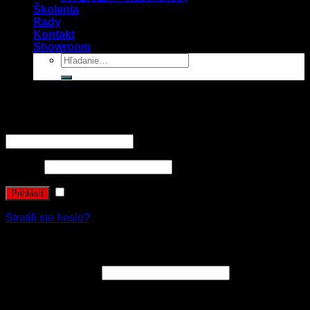
Školenia
Rady
Kontakt
Showroom
Prihlásenie
Používateľské meno alebo e-mailová adresa
*
Heslo
*
Zapamätať si ma
Prihlásiť
Stratili ste heslo?
Registrovať sa
E-mailová adresa
*
Vaše osobné údaje budú použité k spracovaniu objednávky
a zákonne archivované v súlade s nariadením GDPR