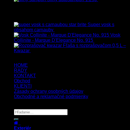
99.90
€
s Dph
Top hodnotené
Super vosk s
obsahom carnauby
14.90
€
–
39.90
€
s Dph
Vosk
Collinite - Marque D'Elegance No. 915
34.90
€
s Dph
Fľaša s rozprašovačom 0,5 L –
Kwazar
7.50
€
s Dph
HOME
RADY
KONTAKT
Obchod
KLIENTI
Zásady ochrany osobných údajov
Obchodné a reklamačné podmienky
Copyright 2026 ©
UX Themes
Exteriér