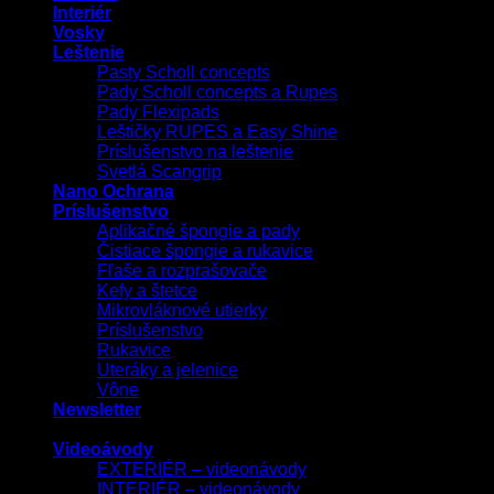
Interiér
Vosky
Leštenie
Pasty Scholl concepts
Pady Scholl concepts a Rupes
Pady Flexipads
Leštičky RUPES a Easy Shine
Príslušenstvo na leštenie
Svetlá Scangrip
Nano Ochrana
Príslušenstvo
Aplikačné špongie a pady
Čistiace špongie a rukavice
Fľaše a rozprašovače
Kefy a štetce
Mikrovláknové utierky
Príslušenstvo
Rukavice
Uteráky a jelenice
Vône
Newsletter
Videoávody
EXTERIÉR – videonávody
INTERIÉR – videonávody