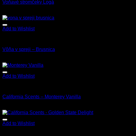
Voňavé stromčeky Logá
1.20
€
–
20.00
€
s Dph
Add to Wishlist
Star Brite
Vôňa v spreji – Brusnica
8.90
€
s Dph
Add to Wishlist
Vône
California Scents – Monterey Vanilla
3.90
€
s Dph
Add to Wishlist
Vône