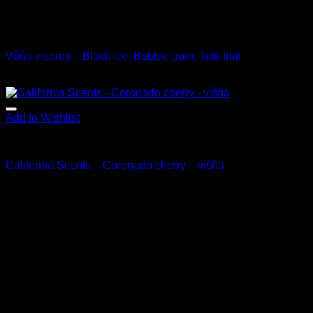
Nie je na sklade
Interiér
Vôňa v spreji – Black Ice, Bubble gum, Tutti fruti
5.50
€
s Dph
Add to Wishlist
Vône
California Scents – Coronado cherry – višňa
3.90
€
s Dph