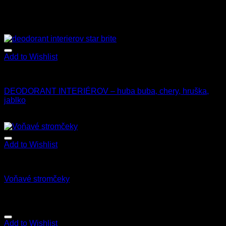
Add to Wishlist
Interiér
DEODORANT INTERIÉROV – huba buba, chery, hruška,
jablko
15.90
€
s Dph
Add to Wishlist
Príslušenstvo
Voňavé stromčeky
1.20
€
–
20.00
€
s Dph
Add to Wishlist