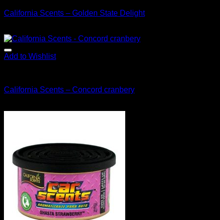
California Scents – Golden State Delight
3.90
€
s Dph
Add to Wishlist
Vône
California Scents – Concord cranbery
3.90
€
s Dph