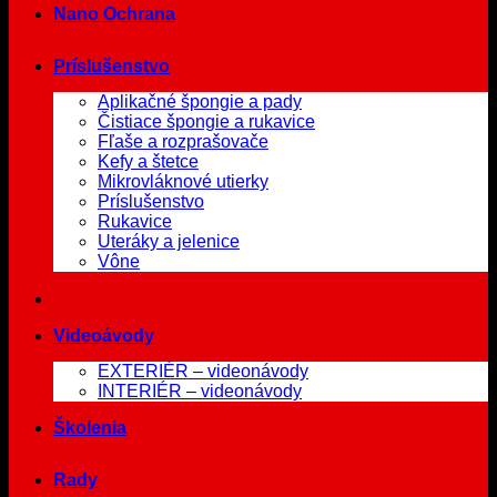
Nano Ochrana
Príslušenstvo
Aplikačné špongie a pady
Čistiace špongie a rukavice
Fľaše a rozprašovače
Kefy a štetce
Mikrovláknové utierky
Príslušenstvo
Rukavice
Uteráky a jelenice
Vône
Videoávody
EXTERIÉR – videonávody
INTERIÉR – videonávody
Školenia
Rady