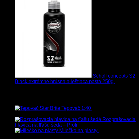
Scholl concepts S2
Black extrémne brúsna a leštiaca pasta 250g
22.90
€
s
Dph
Najpredávanejšie
Tepovač 1:40
8.90
€
–
106.90
€
s
Dph
Rozprašovacia
hlavica na fľašu šedá – Profi
3.00
€
s Dph
Mliečko na plasty
13.90
€
–
38.90
€
s Dph