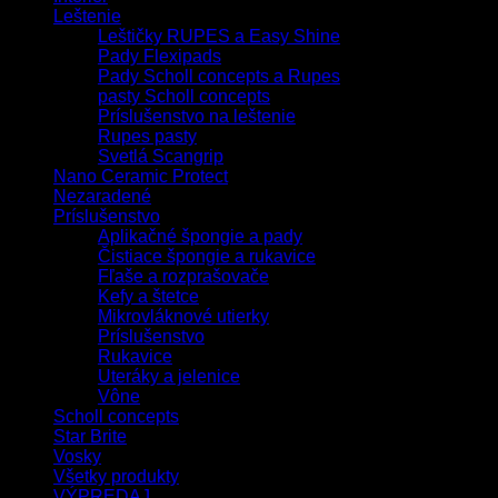
Leštenie
Leštičky RUPES a Easy Shine
Pady Flexipads
Pady Scholl concepts a Rupes
pasty Scholl concepts
Príslušenstvo na leštenie
Rupes pasty
Svetlá Scangrip
Nano Ceramic Protect
Nezaradené
Príslušenstvo
Aplikačné špongie a pady
Čistiace špongie a rukavice
Fľaše a rozprašovače
Kefy a štetce
Mikrovláknové utierky
Príslušenstvo
Rukavice
Uteráky a jelenice
Vône
Scholl concepts
Star Brite
Vosky
Všetky produkty
VÝPREDAJ