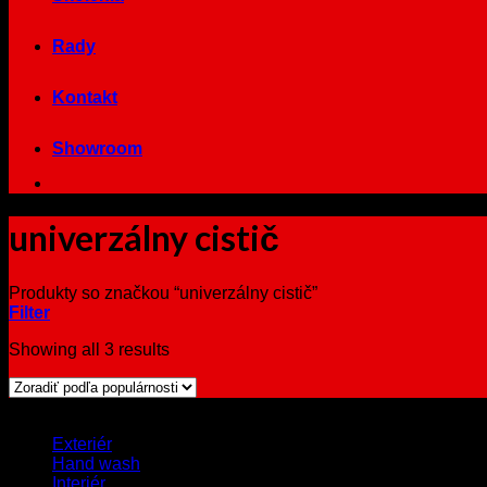
Rady
Kontakt
Showroom
univerzálny cistič
Produkty so značkou “univerzálny cistič”
Filter
Showing all 3 results
Browse
Exteriér
Hand wash
Interiér