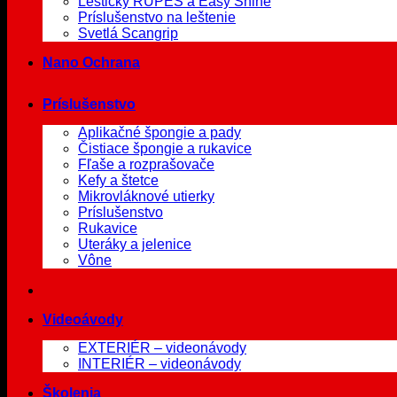
Leštičky RUPES a Easy Shine
Príslušenstvo na leštenie
Svetlá Scangrip
Nano Ochrana
Príslušenstvo
Aplikačné špongie a pady
Čistiace špongie a rukavice
Fľaše a rozprašovače
Kefy a štetce
Mikrovláknové utierky
Príslušenstvo
Rukavice
Uteráky a jelenice
Vône
Videoávody
EXTERIÉR – videonávody
INTERIÉR – videonávody
Školenia