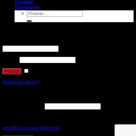
Kontakt
Showroom
Prihlásenie
Používateľské meno alebo e-mailová adresa
*
Heslo
*
Zapamätať si ma
Prihlásiť
Stratili ste heslo?
Registrovať sa
E-mailová adresa
*
Vaše osobné údaje budú použité k spracovaniu objednávky
a zákonne archivované v súlade s nariadením GDPR
pravidlá ochrany súkromia
.