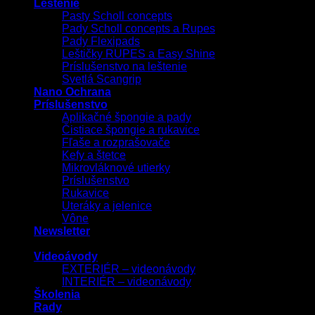
Leštenie
Pasty Scholl concepts
Pady Scholl concepts a Rupes
Pady Flexipads
Leštičky RUPES a Easy Shine
Príslušenstvo na leštenie
Svetlá Scangrip
Nano Ochrana
Príslušenstvo
Aplikačné špongie a pady
Čistiace špongie a rukavice
Fľaše a rozprašovače
Kefy a štetce
Mikrovláknové utierky
Príslušenstvo
Rukavice
Uteráky a jelenice
Vône
Newsletter
Videoávody
EXTERIÉR – videonávody
INTERIÉR – videonávody
Školenia
Rady