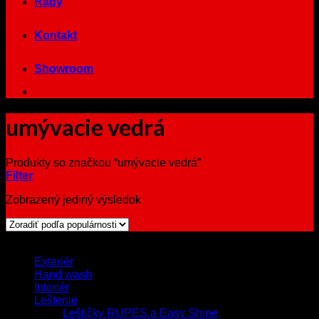
Rady
Kontakt
Showroom
umývacie vedrá
Produkty so značkou “umývacie vedrá”
Filter
Zobrazený jediný výsledok
Browse
Exteriér
Hand wash
Interiér
Leštenie
Leštičky RUPES a Easy Shine