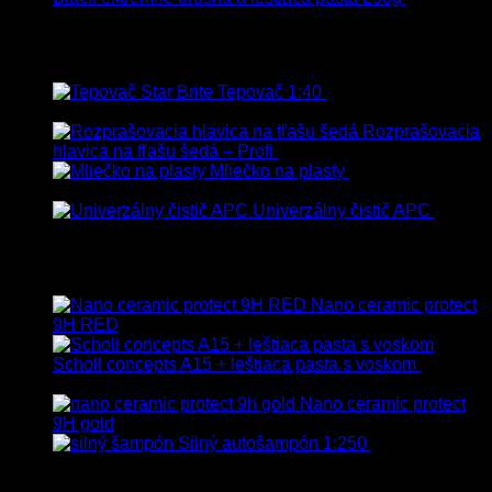
Dph
Najpredávanejšie
Tepovač 1:40
8.90
€
–
106.90
€
s
Dph
Rozprašovacia
hlavica na fľašu šedá – Profi
3.00
€
s Dph
Mliečko na plasty
13.90
€
–
38.90
€
s Dph
Univerzálny čistič APC
8.50
€
–
75.00
€
s Dph
Vybrané
Nano ceramic protect
9H RED
Scholl concepts A15 + leštiaca pasta s voskom
40.80
€
s Dph
Nano ceramic protect
9H gold
Silný autošampón 1:250
8.90
€
–
99.90
€
s Dph