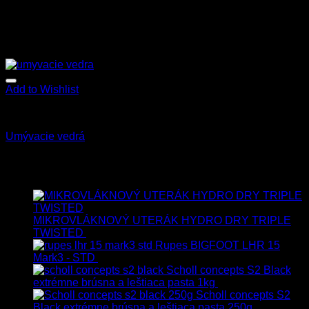
Add to Wishlist
Príslušenstvo
Umývacie vedrá
21.90
€
–
59.00
€
s Dph
Najnovšie
MIKROVLÁKNOVÝ UTERÁK HYDRO DRY TRIPLE
TWISTED
19.90
€
17.90
€
s Dph
Rupes BIGFOOT LHR 15
Mark3 - STD
723.00
€
599.00
€
s Dph
Scholl concepts S2 Black
extrémne brúsna a leštiaca pasta 1kg
76.60
€
s Dph
Scholl concepts S2
Black extrémne brúsna a leštiaca pasta 250g
22.90
€
s