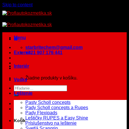
Skip to content
Menu
starbritechem@gmail.com
Exteriér
+421 907 176 441
Interiér
Žiadne produkty v košíku.
Vosky
Leštenie
Pasty Scholl concepts
Pady Scholl concepts a Rupes
Pady Flexipads
Leštičky RUPES a Easy Shine
Košík
Príslušenstvo na leštenie
Svetlá Scangrip