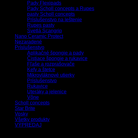
Pady Flexipads
Pady Scholl concepts a Rupes
pasty Scholl concepts
Príslušenstvo na leštenie
Rupes pasty
Svetlá Scangrip
Nano Ceramic Protect
Nezaradené
Príslušenstvo
Aplikačné špongie a pady
Čistiace špongie a rukavice
Fľaše a rozprašovače
Kefy a štetce
Mikrovláknové utierky
Príslušenstvo
Rukavice
Uteráky a jelenice
Vône
Scholl concepts
Star Brite
Vosky
Všetky produkty
VÝPREDAJ
Filtrovať podľa ceny