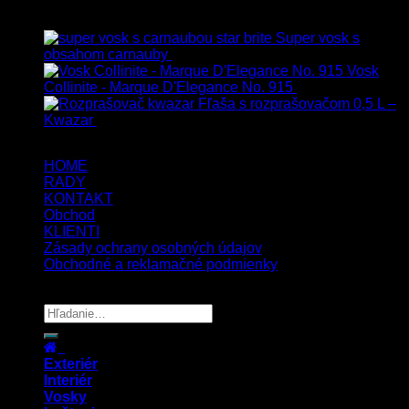
Top hodnotené
Super vosk s
obsahom carnauby
14.90
€
–
39.90
€
s Dph
Vosk
Collinite - Marque D'Elegance No. 915
34.90
€
s Dph
Fľaša s rozprašovačom 0,5 L –
Kwazar
7.50
€
s Dph
HOME
RADY
KONTAKT
Obchod
KLIENTI
Zásady ochrany osobných údajov
Obchodné a reklamačné podmienky
Copyright 2026 ©
UX Themes
Exteriér
Interiér
Vosky