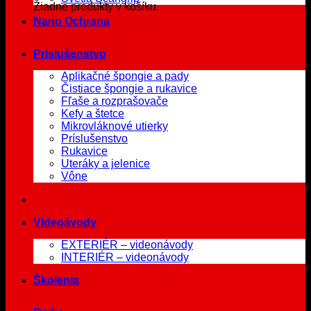
Žiadne produkty v košíku.
Nano Ochrana
Príslušenstvo
Aplikačné špongie a pady
Čistiace špongie a rukavice
Fľaše a rozprašovače
Kefy a štetce
Mikrovláknové utierky
Príslušenstvo
Rukavice
Uteráky a jelenice
Vône
Videoávody
EXTERIÉR – videonávody
INTERIÉR – videonávody
Školenia