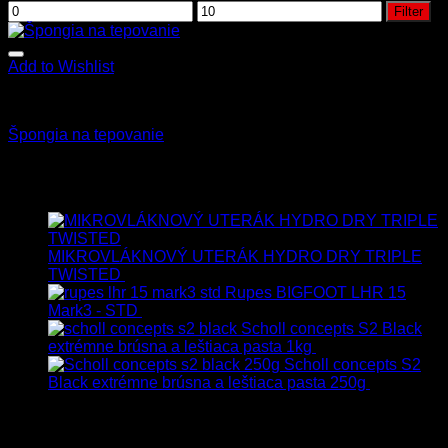
Filter
Add to Wishlist
Čistiace špongie a rukavice
Špongia na tepovanie
1.70
€
s Dph
Najnovšie
MIKROVLÁKNOVÝ UTERÁK HYDRO DRY TRIPLE
TWISTED
19.90
€
17.90
€
s Dph
Rupes BIGFOOT LHR 15
Mark3 - STD
723.00
€
599.00
€
s Dph
Scholl concepts S2 Black
extrémne brúsna a leštiaca pasta 1kg
76.60
€
s Dph
Scholl concepts S2
Black extrémne brúsna a leštiaca pasta 250g
22.90
€
s
Dph
Najpredávanejšie