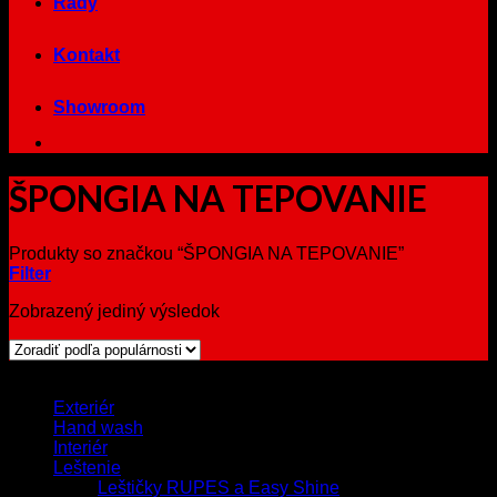
Rady
Kontakt
Showroom
ŠPONGIA NA TEPOVANIE
Produkty so značkou “ŠPONGIA NA TEPOVANIE”
Filter
Zobrazený jediný výsledok
Browse
Exteriér
Hand wash
Interiér
Leštenie
Leštičky RUPES a Easy Shine