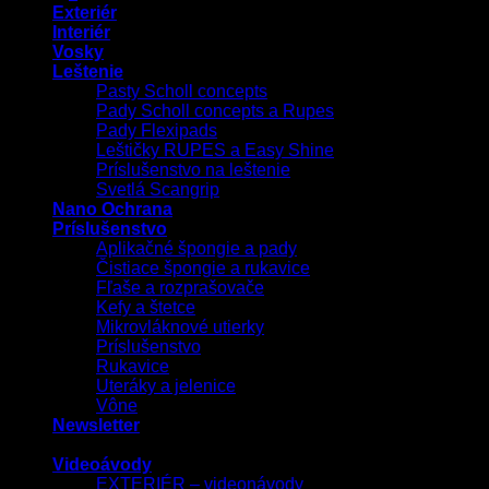
Exteriér
Interiér
Vosky
Leštenie
Pasty Scholl concepts
Pady Scholl concepts a Rupes
Pady Flexipads
Leštičky RUPES a Easy Shine
Príslušenstvo na leštenie
Svetlá Scangrip
Nano Ochrana
Príslušenstvo
Aplikačné špongie a pady
Čistiace špongie a rukavice
Fľaše a rozprašovače
Kefy a štetce
Mikrovláknové utierky
Príslušenstvo
Rukavice
Uteráky a jelenice
Vône
Newsletter
Videoávody
EXTERIÉR – videonávody