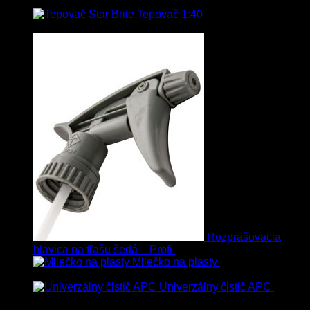
Tepovač 1:40
8.90
€
–
106.90
€
s
Dph
Rozprašovacia
hlavica na fľašu šedá – Profi
3.00
€
s Dph
Mliečko na plasty
13.90
€
–
38.90
€
s Dph
Univerzálny čistič APC
8.50
€
–
75.00
€
s Dph