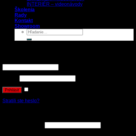
INTERIÉR – videonávody
Školenia
Rady
Kontakt
Showroom
Prihlásenie
Používateľské meno alebo e-mailová adresa
*
Heslo
*
Zapamätať si ma
Prihlásiť
Stratili ste heslo?
Registrovať sa
E-mailová adresa
*
Vaše osobné údaje budú použité k spracovaniu objednávky