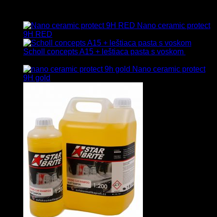
Vybrané
Nano ceramic protect
9H RED
Scholl concepts A15 + leštiaca pasta s voskom
40.80
€
s Dph
Nano ceramic protect
9H gold