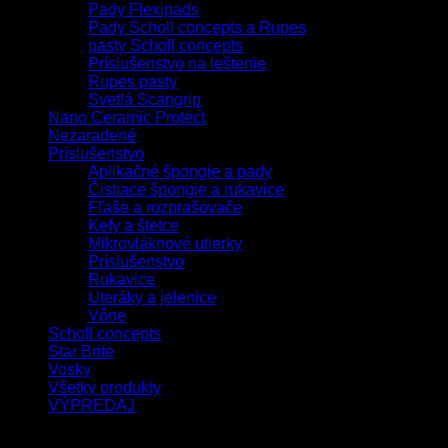
Pady Flexipads
Pady Scholl concepts a Rupes
pasty Scholl concepts
Príslušenstvo na leštenie
Rupes pasty
Svetlá Scangrip
Nano Ceramic Protect
Nezaradené
Príslušenstvo
Aplikačné špongie a pady
Čistiace špongie a rukavice
Fľaše a rozprašovače
Kefy a štetce
Mikrovláknové utierky
Príslušenstvo
Rukavice
Uteráky a jelenice
Vône
Scholl concepts
Star Brite
Vosky
Všetky produkty
VÝPREDAJ
Filtrovať podľa ceny