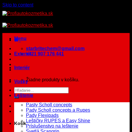
Skip to content
Menu
starbritechem@gmail.com
Exteriér
+421 907 176 441
Interiér
Žiadne produkty v košíku.
Vosky
Leštenie
Pasty Scholl concepts
Pady Scholl concepts a Rupes
Pady Flexipads
Leštičky RUPES a Easy Shine
Košík
Príslušenstvo na leštenie
Svetlá Scangrip