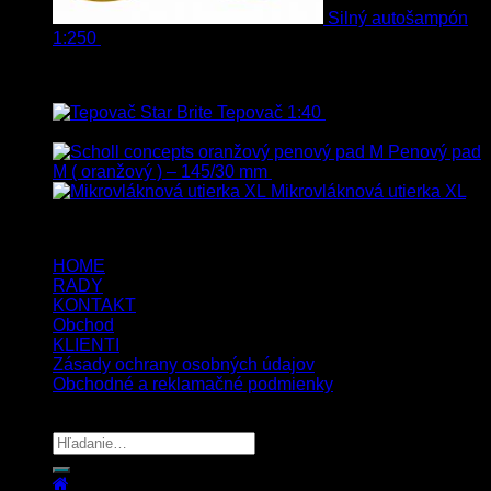
Silný autošampón
1:250
8.90
€
–
99.90
€
s Dph
Top hodnotené
Tepovač 1:40
8.90
€
–
106.90
€
s
Dph
Penový pad
M ( oranžový ) – 145/30 mm
13.80
€
s Dph
Mikrovláknová utierka XL
5.00
€
4.00
€
s Dph
HOME
RADY
KONTAKT
Obchod
KLIENTI
Zásady ochrany osobných údajov
Obchodné a reklamačné podmienky
Copyright 2026 ©
UX Themes