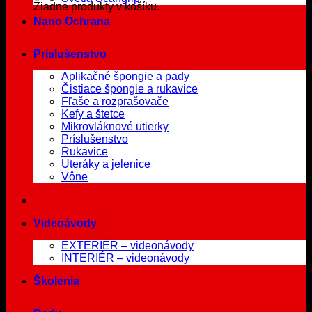
Žiadne produkty v košíku.
Nano Ochrana
Príslušenstvo
Aplikačné špongie a pady
Čistiace špongie a rukavice
Fľaše a rozprašovače
Kefy a štetce
Mikrovláknové utierky
Príslušenstvo
Rukavice
Uteráky a jelenice
Vône
Videoávody
EXTERIÉR – videonávody
INTERIÉR – videonávody
Školenia