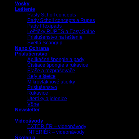
Vosky
Leštenie
Pasty Scholl concepts
Pady Scholl concepts a Rupes
Pady Flexipads
Leštičky RUPES a Easy Shine
Príslušenstvo na leštenie
Svetlá Scangrip
Nano Ochrana
Príslušenstvo
Aplikačné špongie a pady
Čistiace špongie a rukavice
Fľaše a rozprašovače
Kefy a štetce
Mikrovláknové utierky
Príslušenstvo
Rukavice
Uteráky a jelenice
Vône
Newsletter
Videoávody
EXTERIÉR – videonávody
INTERIÉR – videonávody
Školenia