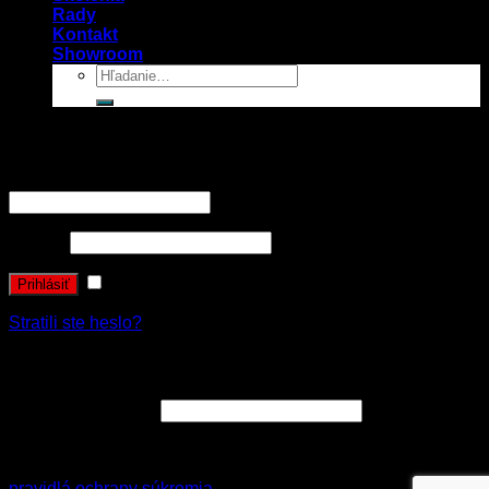
Rady
Kontakt
Showroom
Prihlásenie
Používateľské meno alebo e-mailová adresa
*
Heslo
*
Zapamätať si ma
Prihlásiť
Stratili ste heslo?
Registrovať sa
E-mailová adresa
*
Vaše osobné údaje budú použité k spracovaniu objednávky
a zákonne archivované v súlade s nariadením GDPR
pravidlá ochrany súkromia
.