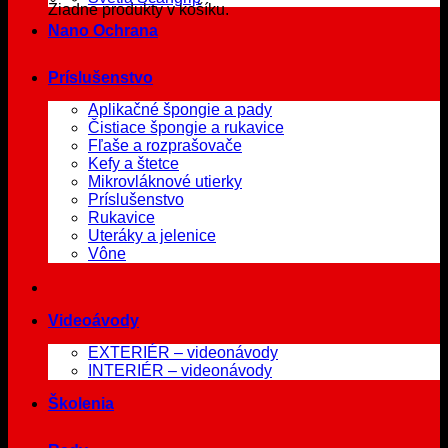
Žiadne produkty v košíku.
Nano Ochrana
Príslušenstvo
Aplikačné špongie a pady
Čistiace špongie a rukavice
Fľaše a rozprašovače
Kefy a štetce
Mikrovláknové utierky
Príslušenstvo
Rukavice
Uteráky a jelenice
Vône
Videoávody
EXTERIÉR – videonávody
INTERIÉR – videonávody
Školenia