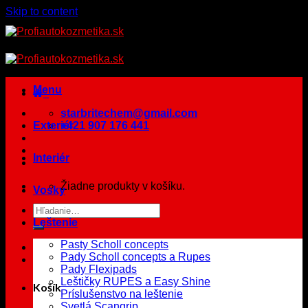
Skip to content
Menu
starbritechem@gmail.com
Exteriér
+421 907 176 441
Interiér
Žiadne produkty v košíku.
Vosky
Leštenie
Pasty Scholl concepts
Pady Scholl concepts a Rupes
Pady Flexipads
Leštičky RUPES a Easy Shine
Košík
Príslušenstvo na leštenie
Svetlá Scangrip