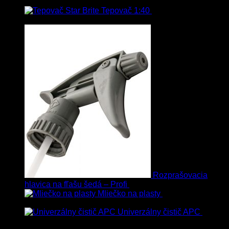
Tepovač 1:40
8.90
€
–
106.90
€
s
Dph
Rozprašovacia
hlavica na fľašu šedá – Profi
3.00
€
s Dph
Mliečko na plasty
13.90
€
–
38.90
€
s Dph
Univerzálny čistič APC
8.50
€
–
75.00
€
s Dph