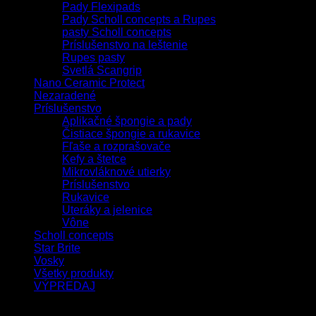
Pady Flexipads
Pady Scholl concepts a Rupes
pasty Scholl concepts
Príslušenstvo na leštenie
Rupes pasty
Svetlá Scangrip
Nano Ceramic Protect
Nezaradené
Príslušenstvo
Aplikačné špongie a pady
Čistiace špongie a rukavice
Fľaše a rozprašovače
Kefy a štetce
Mikrovláknové utierky
Príslušenstvo
Rukavice
Uteráky a jelenice
Vône
Scholl concepts
Star Brite
Vosky
Všetky produkty
VÝPREDAJ
Filtrovať podľa ceny