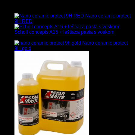
Vybrané
Nano ceramic protect
9H RED
Scholl concepts A15 + leštiaca pasta s voskom
40.80
€
s Dph
Nano ceramic protect
9H gold