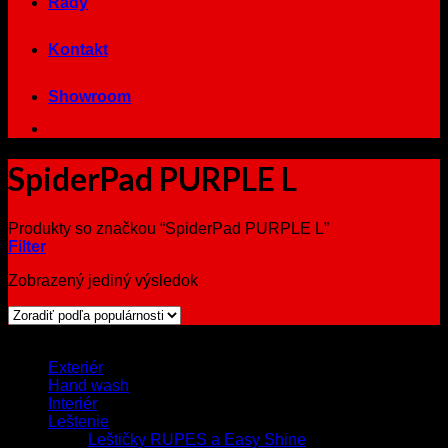
Rady
Kontakt
Showroom
SpiderPad PURPLE L
Produkty so značkou “SpiderPad PURPLE L”
Filter
Zobrazený jediný výsledok
Browse
Exteriér
Hand wash
Interiér
Leštenie
Leštičky RUPES a Easy Shine