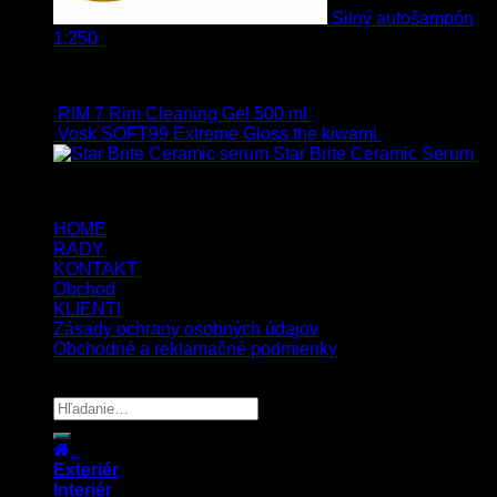
Silný autošampón
1:250
8.90
€
–
99.90
€
s Dph
Top hodnotené
RIM 7 Rim Cleaning Gel 500 ml
22.70
€
s Dph
Vosk SOFT99 Extreme Gloss the kiwami
24.90
€
s Dph
Star Brite Ceramic Serum
64.90
€
s Dph
HOME
RADY
KONTAKT
Obchod
KLIENTI
Zásady ochrany osobných údajov
Obchodné a reklamačné podmienky
Copyright 2026 ©
UX Themes
Exteriér
Interiér