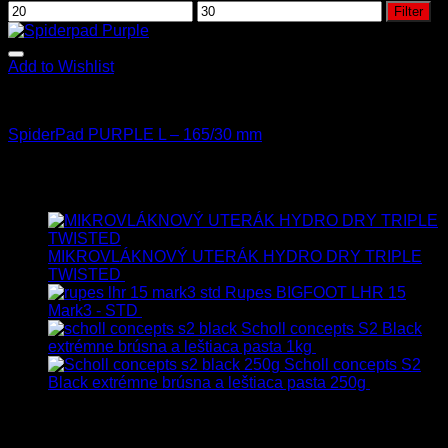
Filter
Add to Wishlist
Leštenie
SpiderPad PURPLE L – 165/30 mm
24.60
€
s Dph
Najnovšie
MIKROVLÁKNOVÝ UTERÁK HYDRO DRY TRIPLE
TWISTED
19.90
€
17.90
€
s Dph
Rupes BIGFOOT LHR 15
Mark3 - STD
723.00
€
599.00
€
s Dph
Scholl concepts S2 Black
extrémne brúsna a leštiaca pasta 1kg
76.60
€
s Dph
Scholl concepts S2
Black extrémne brúsna a leštiaca pasta 250g
22.90
€
s
Dph
Najpredávanejšie