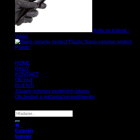
Kefa na kolesá -
Vikan
8.90
€
s Dph
Nano ceramic protect
Plastic
54.00
€
s Dph
HOME
RADY
KONTAKT
Obchod
KLIENTI
Zásady ochrany osobných údajov
Obchodné a reklamačné podmienky
Copyright 2026 ©
UX Themes
Exteriér
Interiér