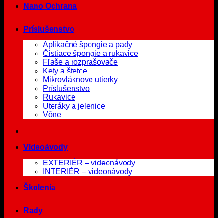
Nano Ochrana
Príslušenstvo
Aplikačné špongie a pady
Čistiace špongie a rukavice
Fľaše a rozprašovače
Kefy a štetce
Mikrovláknové utierky
Príslušenstvo
Rukavice
Uteráky a jelenice
Vône
Videoávody
EXTERIÉR – videonávody
INTERIÉR – videonávody
Školenia
Rady