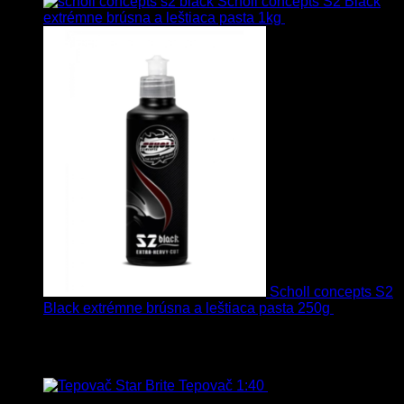
Scholl concepts S2 Black
extrémne brúsna a leštiaca pasta 1kg
76.60
€
s Dph
Scholl concepts S2
Black extrémne brúsna a leštiaca pasta 250g
22.90
€
s
Dph
Najpredávanejšie
Tepovač 1:40
8.90
€
–
106.90
€
s
Dph