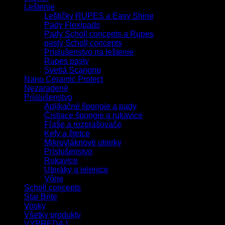
Leštenie
Leštičky RUPES a Easy Shine
Pady Flexipads
Pady Scholl concepts a Rupes
pasty Scholl concepts
Príslušenstvo na leštenie
Rupes pasty
Svetlá Scangrip
Nano Ceramic Protect
Nezaradené
Príslušenstvo
Aplikačné špongie a pady
Čistiace špongie a rukavice
Fľaše a rozprašovače
Kefy a štetce
Mikrovláknové utierky
Príslušenstvo
Rukavice
Uteráky a jelenice
Vône
Scholl concepts
Star Brite
Vosky
Všetky produkty
VÝPREDAJ