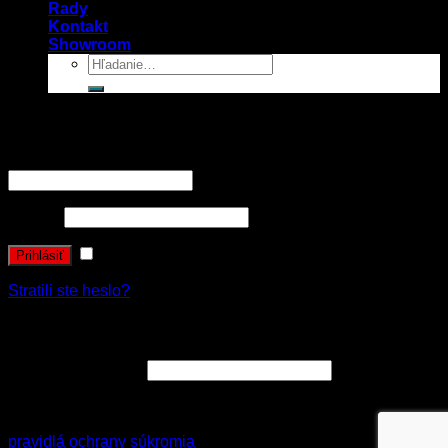
Rady
Kontakt
Showroom
Prihlásenie
Používateľské meno alebo e-mailová adresa
*
Heslo
*
Zapamätať si ma
Prihlásiť
Stratili ste heslo?
Registrovať sa
E-mailová adresa
*
Vaše osobné údaje budú použité k spracovaniu objednávky
a zákonne archivované v súlade s nariadením GDPR
pravidlá ochrany súkromia
.