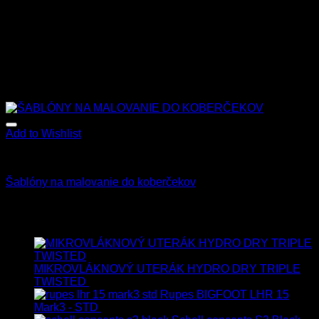
Add to Wishlist
Príslušenstvo
Šablóny na malovanie do koberčekov
39.90
€
s Dph
Najnovšie
MIKROVLÁKNOVÝ UTERÁK HYDRO DRY TRIPLE
TWISTED
19.90
€
17.90
€
s Dph
Rupes BIGFOOT LHR 15
Mark3 - STD
723.00
€
599.00
€
s Dph