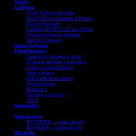
Vosky
Leštenie
Pasty Scholl concepts
Pady Scholl concepts a Rupes
Pady Flexipads
Leštičky RUPES a Easy Shine
Príslušenstvo na leštenie
Svetlá Scangrip
Nano Ochrana
Príslušenstvo
Aplikačné špongie a pady
Čistiace špongie a rukavice
Fľaše a rozprašovače
Kefy a štetce
Mikrovláknové utierky
Príslušenstvo
Rukavice
Uteráky a jelenice
Vône
Newsletter
Videoávody
EXTERIÉR – videonávody
INTERIÉR – videonávody
Školenia