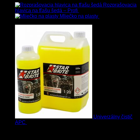
Rozprašovacia
hlavica na fľašu šedá – Profi
3.00
€
s Dph
Mliečko na plasty
13.90
€
–
38.90
€
s Dph
Univerzálny čistič
APC
8.50
€
–
75.00
€
s Dph
Vybrané