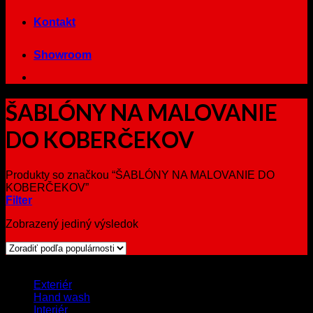
Kontakt
Showroom
ŠABLÓNY NA MALOVANIE
DO KOBERČEKOV
Produkty so značkou “ŠABLÓNY NA MALOVANIE DO
KOBERČEKOV”
Filter
Zobrazený jediný výsledok
Browse
Exteriér
Hand wash
Interiér