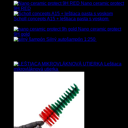
Nano ceramic protect
9H RED
Scholl concepts A15 + leštiaca pasta s voskom
40.80
€
s Dph
Nano ceramic protect
9H gold
Silný autošampón 1:250
8.90
€
–
99.90
€
s Dph
Top hodnotené
Leštiaca
mikrovláknová utierka
4.00
€
–
35.00
€
s Dph