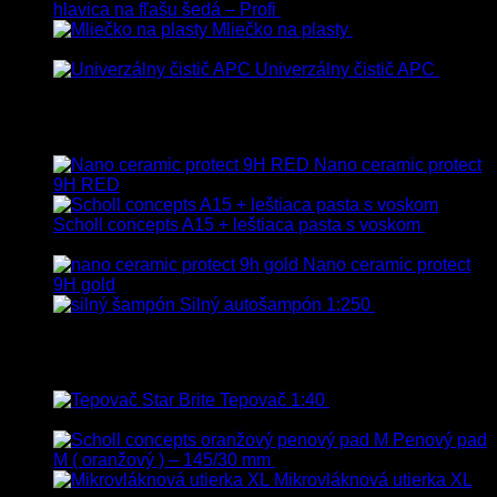
hlavica na fľašu šedá – Profi
3.00
€
s Dph
Mliečko na plasty
13.90
€
–
38.90
€
s Dph
Univerzálny čistič APC
8.50
€
–
75.00
€
s Dph
Vybrané
Nano ceramic protect
9H RED
Scholl concepts A15 + leštiaca pasta s voskom
40.80
€
s Dph
Nano ceramic protect
9H gold
Silný autošampón 1:250
8.90
€
–
99.90
€
s Dph
Top hodnotené
Tepovač 1:40
8.90
€
–
106.90
€
s
Dph
Penový pad
M ( oranžový ) – 145/30 mm
13.80
€
s Dph
Mikrovláknová utierka XL