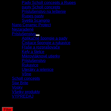
Pady Scholl concepts a Rupes
pasty Scholl concepts
Príslušenstvo na leštenie
Rupes pasty
Svetlá Scangrip
Nano Ceramic Protect
Nezaradené
Príslušenstvo
Aplikačné špongie a pady
Čistiace špongie a rukavice
Fľaše a rozprašovače
Kefy a štetce
Mikrovláknové utierky
Príslušenstvo
Rukavice
Uteráky a jelenice
Vône
Scholl concepts
Star Brite
Vosky
Všetky produkty
VÝPREDAJ
Filtrovať podľa ceny
Filter