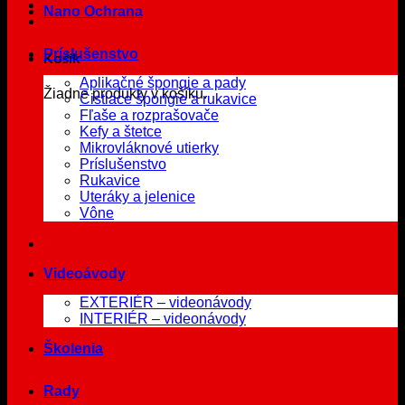
Nano Ochrana
Príslušenstvo
Košík
Aplikačné špongie a pady
Žiadne produkty v košíku.
Čistiace špongie a rukavice
Fľaše a rozprašovače
Kefy a štetce
Mikrovláknové utierky
Príslušenstvo
Rukavice
Uteráky a jelenice
Vône
Videoávody
EXTERIÉR – videonávody
INTERIÉR – videonávody
Školenia
Rady