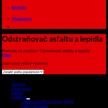
Kontakt
Showroom
Odstraňovač asfaltu a lepidla
Produkty so značkou “Odstraňovač asfaltu a lepidla”
Filter
Zobrazený jediný výsledok
Browse
Exteriér
Hand wash
Interiér
Leštenie
Leštičky RUPES a Easy Shine
Pady Flexipads