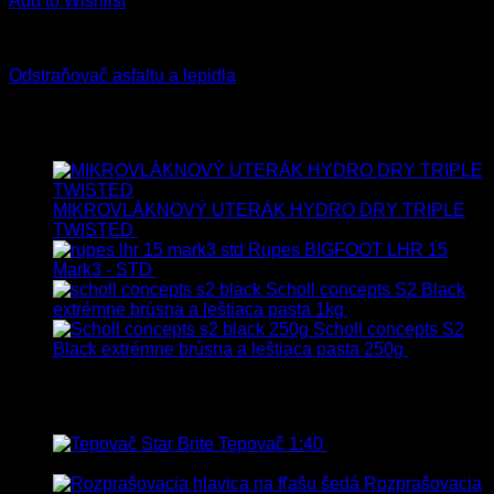
Add to Wishlist
Exteriér
Odstraňovač asfaltu a lepidla
11.90
€
–
35.90
€
s Dph
Najnovšie
MIKROVLÁKNOVÝ UTERÁK HYDRO DRY TRIPLE
TWISTED
19.90
€
17.90
€
s Dph
Rupes BIGFOOT LHR 15
Mark3 - STD
723.00
€
599.00
€
s Dph
Scholl concepts S2 Black
extrémne brúsna a leštiaca pasta 1kg
76.60
€
s Dph
Scholl concepts S2
Black extrémne brúsna a leštiaca pasta 250g
22.90
€
s
Dph
Najpredávanejšie
Tepovač 1:40
8.90
€
–
106.90
€
s
Dph
Rozprašovacia