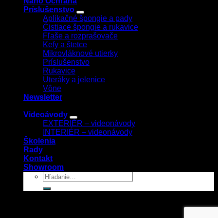
Nano Ochrana
Príslušenstvo
Aplikačné špongie a pady
Čistiace špongie a rukavice
Fľaše a rozprašovače
Kefy a štetce
Mikrovláknové utierky
Príslušenstvo
Rukavice
Uteráky a jelenice
Vône
Newsletter
Videoávody
EXTERIÉR – videonávody
INTERIÉR – videonávody
Školenia
Rady
Kontakt
Showroom
Prihlásenie