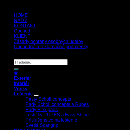
5.00
€
4.00
€
s Dph
HOME
RADY
KONTAKT
Obchod
KLIENTI
Zásady ochrany osobných údajov
Obchodné a reklamačné podmienky
Copyright 2026 ©
UX Themes
Exteriér
Interiér
Vosky
Leštenie
Pasty Scholl concepts
Pady Scholl concepts a Rupes
Pady Flexipads
Leštičky RUPES a Easy Shine
Príslušenstvo na leštenie
Svetlá Scangrip