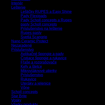
Interiér
Leštenie
Leštičky RUPES a Easy Shine
Pady Flexipads
Pady Scholl concepts a Rupes
pasty Scholl concepts
Príslušenstvo na leštenie
Rupes pasty
Svetlá Scangrip
Nano Ceramic Protect
Nezaradené
Príslušenstvo
Aplikačné špongie a pady
Čistiace špongie a rukavice
Fľaše a rozprašovače
Kefy a štetce
Mikrovláknové utierky
Príslušenstvo
Rukavice
Uteráky a jelenice
Vône
Scholl concepts
Star Brite
Vosky
Všetky produkty