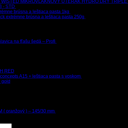
MIKROVLÁKNOVÝ UTERÁK HYDRO DRY TRIPLE
3 - STD
723.00
€
599.00
€
s Dph
rémne brúsna a leštiaca pasta 1kg
76.60
€
s Dph
ck extrémne brúsna a leštiaca pasta 250g
22.90
€
s Dph
h
avica na fľašu šedá – Profi
3.00
€
s Dph
 Dph
–
75.00
€
s Dph
 9H RED
 concepts A15 + leštiaca pasta s voskom
40.80
€
s Dph
 gold
s Dph
h
 ( oranžový ) – 145/30 mm
13.80
€
s Dph
00
€
4.00
€
s Dph