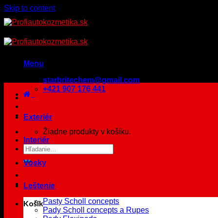
Skip to content
Menu
starbritechem@gmail.com
+421 907 176 441
Exteriér
Žiadne produkty v košíku.
Interiér
Vosky
Leštenie
Pasty Scholl concepts
Košík
Pady Scholl concepts a Rupes