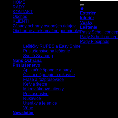
HOME
RADY
KONTAKT
Exteriér
Obchod
Interiér
KLIENTI
Vosky
Zásady ochrany osobných údajov
Leštenie
Obchodné a reklamačné podmienky
Pasty Scholl concep
Pady Scholl concep
Copyright 2026 ©
UX Themes
Pady Flexipads
Leštičky RUPES a Easy Shine
Príslušenstvo na leštenie
Svetlá Scangrip
Nano Ochrana
Príslušenstvo
Aplikačné špongie a pady
Čistiace špongie a rukavice
Fľaše a rozprašovače
Kefy a štetce
Mikrovláknové utierky
Príslušenstvo
Rukavice
Uteráky a jelenice
Vône
Newsletter