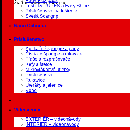
Pady Flexipads
Žiadne produkty v košíku.
Leštičky RUPES a Easy Shine
Príslušenstvo na leštenie
Svetlá Scangrip
Nano Ochrana
Príslušenstvo
Aplikačné špongie a pady
Čistiace špongie a rukavice
Fľaše a rozprašovače
Kefy a štetce
Mikrovláknové utierky
Príslušenstvo
Rukavice
Uteráky a jelenice
Vône
Videoávody
EXTERIÉR – videonávody
INTERIÉR – videonávody