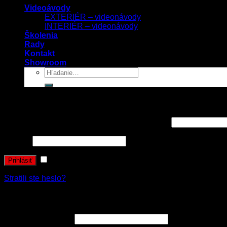
Videoávody
EXTERIÉR – videonávody
INTERIÉR – videonávody
Školenia
Rady
Kontakt
Showroom
Prihlásenie
Používateľské meno alebo e-mailová adresa
*
Heslo
*
Zapamätať si ma
Prihlásiť
Stratili ste heslo?
Registrovať sa
E-mailová adresa
*