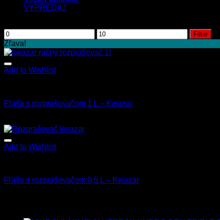
VÝPREDAJ
Filtrovať podľa ceny
Filter
Zľava!
Add to Wishlist
Fľaše a rozprašovače
Fľaša s rozprašovačom 1 L – Kwazar
9.00
€
8.50
€
s Dph
Add to Wishlist
Fľaše a rozprašovače
Fľaša s rozprašovačom 0,5 L – Kwazar
7.50
€
s Dph
Najnovšie