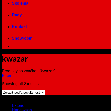
Školenia
Rady
Kontakt
Showroom
kwazar
Produkty so značkou “kwazar”
Filter
Showing all 2 results
Browse
Exteriér
Hand wash