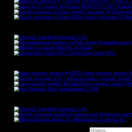
Rupes BIGFOOT LHR 15 Mark
Scholl concepts S2 Black ext
Scholl concepts S2 Bla
Najpredávanejšie
Tepovač 1:40
8.90
€
–
106.90
€
s Dp
Rozprašovacia hl
Mliečko na plasty
13.90
€
–
38.90
€
s
Univerzálny čistič APC
8.50
€
Vybrané
Nano ceramic protect
Scholl
Nano ceramic protect 9H
Silný autošampón 1:250
8.90
€
–
99.90
€
Top hodnotené
Tepovač 1:40
8.90
€
–
106.90
€
s Dp
Penový pad M
Mikrovláknová utierka XL
5.