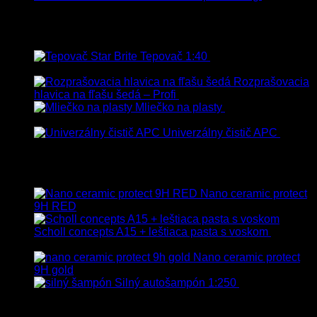
Dph
Najpredávanejšie
Tepovač 1:40
8.90
€
–
106.90
€
s
Dph
Rozprašovacia
hlavica na fľašu šedá – Profi
3.00
€
s Dph
Mliečko na plasty
13.90
€
–
38.90
€
s Dph
Univerzálny čistič APC
8.50
€
–
75.00
€
s Dph
Vybrané
Nano ceramic protect
9H RED
Scholl concepts A15 + leštiaca pasta s voskom
40.80
€
s Dph
Nano ceramic protect
9H gold
Silný autošampón 1:250
8.90
€
–
99.90
€
s Dph