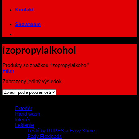
Kontakt
Showroom
izopropylalkohol
Produkty so značkou “izopropylalkohol”
Filter
Zobrazený jediný výsledok
Browse
Exteriér
Hand wash
Interiér
Leštenie
Leštičky RUPES a Easy Shine
Pady Flexipads