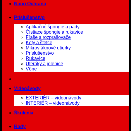
Nano Ochrana
Príslušenstvo
Aplikačné špongie a pady
Čistiace špongie a rukavice
Fľaše a rozprašovače
Kefy a štetce
Mikrovláknové utierky
Príslušenstvo
Rukavice
Uteráky a jelenice
Vône
Videoávody
EXTERIÉR – videonávody
INTERIÉR – videonávody
Školenia
Rady