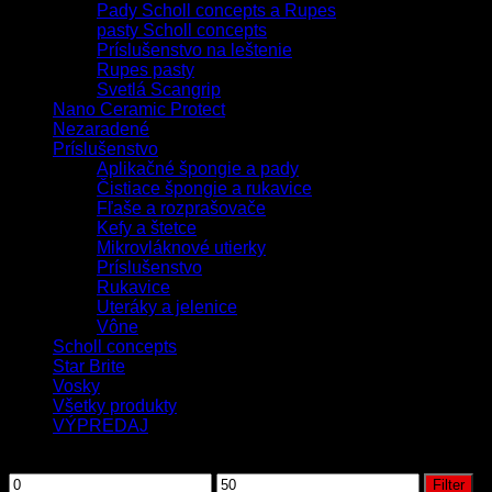
Pady Scholl concepts a Rupes
pasty Scholl concepts
Príslušenstvo na leštenie
Rupes pasty
Svetlá Scangrip
Nano Ceramic Protect
Nezaradené
Príslušenstvo
Aplikačné špongie a pady
Čistiace špongie a rukavice
Fľaše a rozprašovače
Kefy a štetce
Mikrovláknové utierky
Príslušenstvo
Rukavice
Uteráky a jelenice
Vône
Scholl concepts
Star Brite
Vosky
Všetky produkty
VÝPREDAJ
Filtrovať podľa ceny
Filter