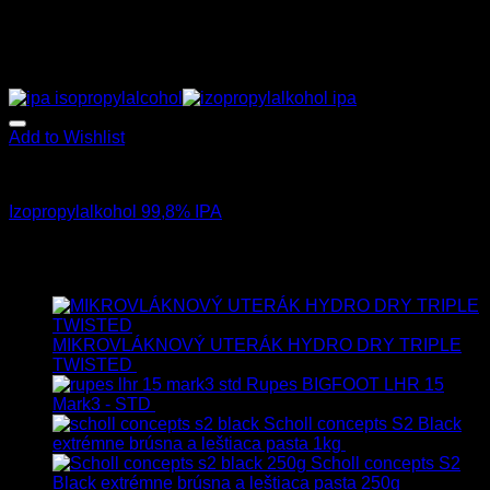
Add to Wishlist
Exteriér
Izopropylalkohol 99,8% IPA
7.50
€
–
49.90
€
s Dph
Najnovšie
MIKROVLÁKNOVÝ UTERÁK HYDRO DRY TRIPLE
TWISTED
19.90
€
17.90
€
s Dph
Rupes BIGFOOT LHR 15
Mark3 - STD
723.00
€
599.00
€
s Dph
Scholl concepts S2 Black
extrémne brúsna a leštiaca pasta 1kg
76.60
€
s Dph
Scholl concepts S2
Black extrémne brúsna a leštiaca pasta 250g
22.90
€
s