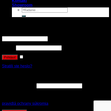
Kontakt
Showroom
Prihlásenie
Používateľské meno alebo e-mailová adresa
*
Heslo
*
Zapamätať si ma
Prihlásiť
Stratili ste heslo?
Registrovať sa
E-mailová adresa
*
Vaše osobné údaje budú použité k spracovaniu objednávky
a zákonne archivované v súlade s nariadením GDPR
pravidlá ochrany súkromia
.