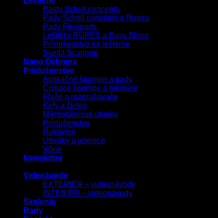
Leštenie
Pasty Scholl concepts
Pady Scholl concepts a Rupes
Pady Flexipads
Leštičky RUPES a Easy Shine
Príslušenstvo na leštenie
Svetlá Scangrip
Nano Ochrana
Príslušenstvo
Aplikačné špongie a pady
Čistiace špongie a rukavice
Fľaše a rozprašovače
Kefy a štetce
Mikrovláknové utierky
Príslušenstvo
Rukavice
Uteráky a jelenice
Vône
Newsletter
Videoávody
EXTERIÉR – videonávody
INTERIÉR – videonávody
Školenia
Rady