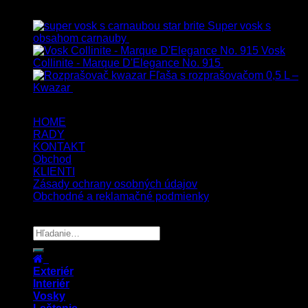
Top hodnotené
Super vosk s
obsahom carnauby
14.90
€
–
39.90
€
s Dph
Vosk
Collinite - Marque D'Elegance No. 915
34.90
€
s Dph
Fľaša s rozprašovačom 0,5 L –
Kwazar
7.50
€
s Dph
HOME
RADY
KONTAKT
Obchod
KLIENTI
Zásady ochrany osobných údajov
Obchodné a reklamačné podmienky
Copyright 2026 ©
UX Themes
Exteriér
Interiér
Vosky