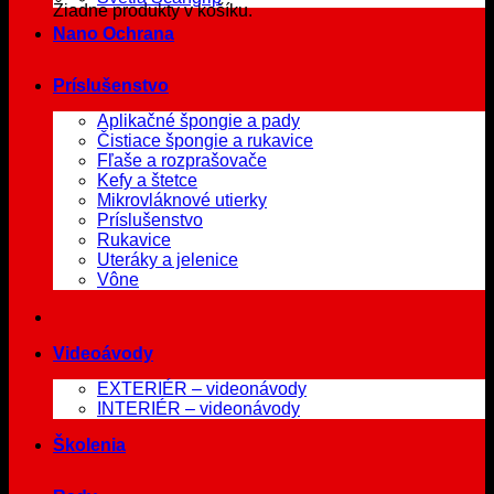
Žiadne produkty v košíku.
Nano Ochrana
Príslušenstvo
Aplikačné špongie a pady
Čistiace špongie a rukavice
Fľaše a rozprašovače
Kefy a štetce
Mikrovláknové utierky
Príslušenstvo
Rukavice
Uteráky a jelenice
Vône
Videoávody
EXTERIÉR – videonávody
INTERIÉR – videonávody
Školenia