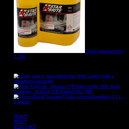
Silný autošampón
1:250
8.90
€
–
99.90
€
s Dph
Top hodnotené
Super vosk s
obsahom carnauby
14.90
€
–
39.90
€
s Dph
Vosk
Collinite - Marque D'Elegance No. 915
34.90
€
s Dph
Fľaša s rozprašovačom 0,5 L –
Kwazar
7.50
€
s Dph
HOME
RADY
KONTAKT