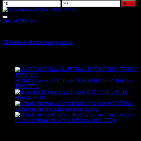
Filter
Add to Wishlist
Príslušenstvo
Silikónová stierka celogumená
13.90
€
s Dph
Najnovšie
MIKROVLÁKNOVÝ UTERÁK HYDRO DRY TRIPLE
TWISTED
19.90
€
17.90
€
s Dph
Rupes BIGFOOT LHR 15
Mark3 - STD
723.00
€
599.00
€
s Dph
Scholl concepts S2 Black
extrémne brúsna a leštiaca pasta 1kg
76.60
€
s Dph
Scholl concepts S2
Black extrémne brúsna a leštiaca pasta 250g
22.90
€
s
Dph
Najpredávanejšie