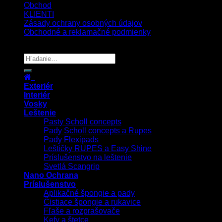
Obchod
KLIENTI
Zásady ochrany osobných údajov
Obchodné a reklamačné podmienky
Copyright 2026 ©
UX Themes
Exteriér
Interiér
Vosky
Leštenie
Pasty Scholl concepts
Pady Scholl concepts a Rupes
Pady Flexipads
Leštičky RUPES a Easy Shine
Príslušenstvo na leštenie
Svetlá Scangrip
Nano Ochrana
Príslušenstvo
Aplikačné špongie a pady
Čistiace špongie a rukavice
Fľaše a rozprašovače
Kefy a štetce