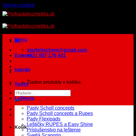
Skip to content
Menu
starbritechem@gmail.com
Exteriér
+421 907 176 441
Interiér
Žiadne produkty v košíku.
Vosky
Leštenie
Pasty Scholl concepts
Pady Scholl concepts a Rupes
Pady Flexipads
Leštičky RUPES a Easy Shine
Košík
Príslušenstvo na leštenie
Svetlá Scangrip