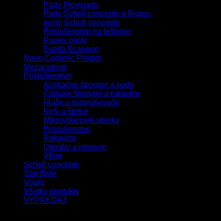
Pady Flexipads
Pady Scholl concepts a Rupes
pasty Scholl concepts
Príslušenstvo na leštenie
Rupes pasty
Svetlá Scangrip
Nano Ceramic Protect
Nezaradené
Príslušenstvo
Aplikačné špongie a pady
Čistiace špongie a rukavice
Fľaše a rozprašovače
Kefy a štetce
Mikrovláknové utierky
Príslušenstvo
Rukavice
Uteráky a jelenice
Vône
Scholl concepts
Star Brite
Vosky
Všetky produkty
VÝPREDAJ
Filtrovať podľa ceny