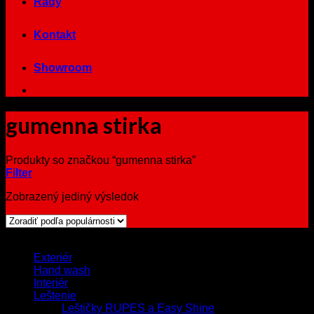
Rady
Kontakt
Showroom
gumenna stirka
Produkty so značkou “gumenna stirka”
Filter
Zobrazený jediný výsledok
Browse
Exteriér
Hand wash
Interiér
Leštenie
Leštičky RUPES a Easy Shine