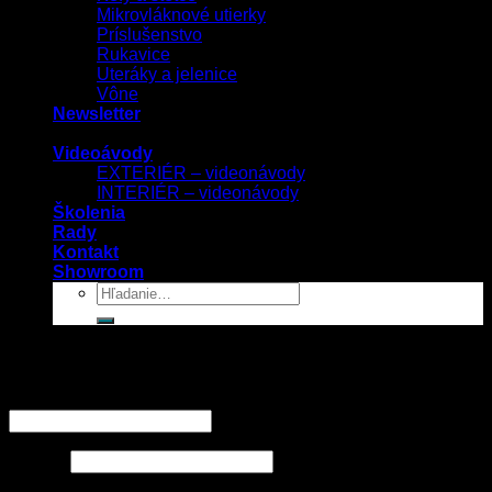
Mikrovláknové utierky
Príslušenstvo
Rukavice
Uteráky a jelenice
Vône
Newsletter
Videoávody
EXTERIÉR – videonávody
INTERIÉR – videonávody
Školenia
Rady
Kontakt
Showroom
Prihlásenie
Používateľské meno alebo e-mailová adresa
*
Heslo
*