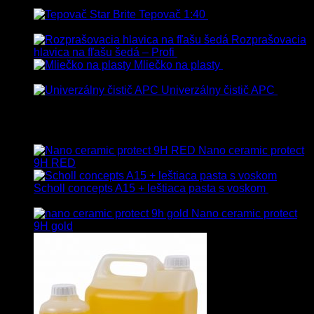
Tepovač 1:40
8.90
€
–
106.90
€
s
Dph
Rozprašovacia
hlavica na fľašu šedá – Profi
3.00
€
s Dph
Mliečko na plasty
13.90
€
–
38.90
€
s Dph
Univerzálny čistič APC
8.50
€
–
75.00
€
s Dph
Vybrané
Nano ceramic protect
9H RED
Scholl concepts A15 + leštiaca pasta s voskom
40.80
€
s Dph
Nano ceramic protect
9H gold