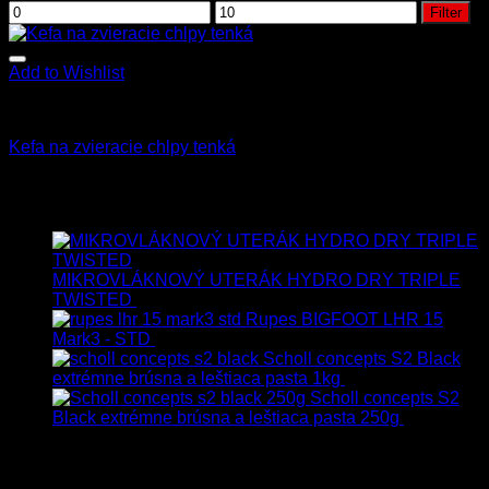
Filter
Add to Wishlist
Kefy a štetce
Kefa na zvieracie chlpy tenká
5.00
€
s Dph
Najnovšie
MIKROVLÁKNOVÝ UTERÁK HYDRO DRY TRIPLE
TWISTED
19.90
€
17.90
€
s Dph
Rupes BIGFOOT LHR 15
Mark3 - STD
723.00
€
599.00
€
s Dph
Scholl concepts S2 Black
extrémne brúsna a leštiaca pasta 1kg
76.60
€
s Dph
Scholl concepts S2
Black extrémne brúsna a leštiaca pasta 250g
22.90
€
s
Dph
Najpredávanejšie