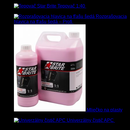
Tepovač 1:40
8.90
€
–
106.90
€
s
Dph
Rozprašovacia
hlavica na fľašu šedá – Profi
3.00
€
s Dph
Mliečko na plasty
13.90
€
–
38.90
€
s Dph
Univerzálny čistič APC
8.50
€
–
75.00
€
s Dph