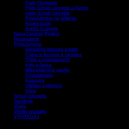
Pady Flexipads
Pady Scholl concepts a Rupes
pasty Scholl concepts
Príslušenstvo na leštenie
Rupes pasty
Svetlá Scangrip
Nano Ceramic Protect
Nezaradené
Príslušenstvo
Aplikačné špongie a pady
Čistiace špongie a rukavice
Fľaše a rozprašovače
Kefy a štetce
Mikrovláknové utierky
Príslušenstvo
Rukavice
Uteráky a jelenice
Vône
Scholl concepts
Star Brite
Vosky
Všetky produkty
VÝPREDAJ
Filtrovať podľa ceny