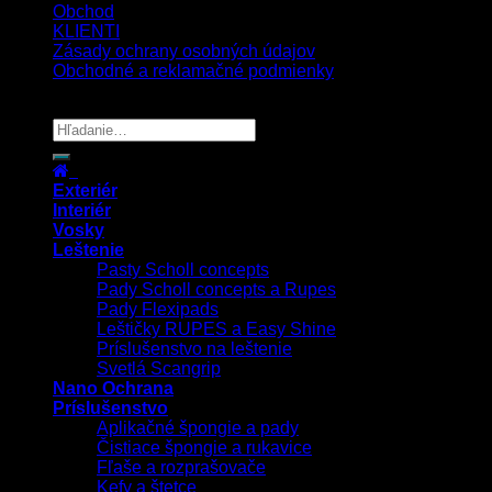
Obchod
KLIENTI
Zásady ochrany osobných údajov
Obchodné a reklamačné podmienky
Copyright 2026 ©
UX Themes
Exteriér
Interiér
Vosky
Leštenie
Pasty Scholl concepts
Pady Scholl concepts a Rupes
Pady Flexipads
Leštičky RUPES a Easy Shine
Príslušenstvo na leštenie
Svetlá Scangrip
Nano Ochrana
Príslušenstvo
Aplikačné špongie a pady
Čistiace špongie a rukavice
Fľaše a rozprašovače
Kefy a štetce