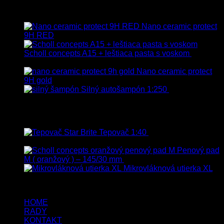
Vybrané
Nano ceramic protect
9H RED
Scholl concepts A15 + leštiaca pasta s voskom
40.80
€
s Dph
Nano ceramic protect
9H gold
Silný autošampón 1:250
8.90
€
–
99.90
€
s Dph
Top hodnotené
Tepovač 1:40
8.90
€
–
106.90
€
s
Dph
Penový pad
M ( oranžový ) – 145/30 mm
13.80
€
s Dph
Mikrovláknová utierka XL
5.00
€
4.00
€
s Dph
HOME
RADY
KONTAKT