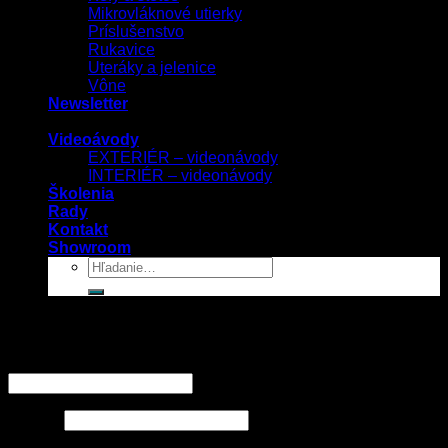
Mikrovláknové utierky
Príslušenstvo
Rukavice
Uteráky a jelenice
Vône
Newsletter
Videoávody
EXTERIÉR – videonávody
INTERIÉR – videonávody
Školenia
Rady
Kontakt
Showroom
Prihlásenie
Používateľské meno alebo e-mailová adresa
*
Heslo
*