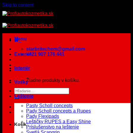
Skip to content
Menu
starbritechem@gmail.com
Exteriér
+421 907 176 441
Interiér
Žiadne produkty v košíku.
Vosky
Leštenie
Pasty Scholl concepts
Pady Scholl concepts a Rupes
Pady Flexipads
Leštičky RUPES a Easy Shine
Košík
Príslušenstvo na leštenie
Svetlá Scangrip