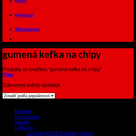
Rady
Kontakt
Showroom
gumená kefka na chlpy
Produkty so značkou “gumená kefka na chlpy”
Filter
Zobrazený jediný výsledok
Browse
Exteriér
Hand wash
Interiér
Leštenie
Leštičky RUPES a Easy Shine