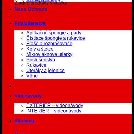
Žiadne produkty v košíku.
Nano Ochrana
Príslušenstvo
Aplikačné špongie a pady
Čistiace špongie a rukavice
Fľaše a rozprašovače
Kefy a štetce
Mikrovláknové utierky
Príslušenstvo
Rukavice
Uteráky a jelenice
Vône
Videoávody
EXTERIÉR – videonávody
INTERIÉR – videonávody
Školenia