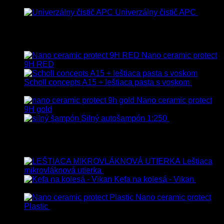
13.90
€
–
38.90
€
s Dph
Univerzálny čistič APC
8.50
€
–
75.00
€
s Dph
Vybrané
Nano ceramic protect
9H RED
Scholl concepts A15 + leštiaca pasta s voskom
40.80
€
s Dph
Nano ceramic protect
9H gold
Silný autošampón 1:250
8.90
€
–
99.90
€
s Dph
Top hodnotené
Leštiaca
mikrovláknová utierka
4.00
€
–
35.00
€
s Dph
Kefa na kolesá - Vikan
8.90
€
s Dph
Nano ceramic protect
Plastic
54.00
€
s Dph