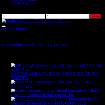
VÝPREDAJ
Filtrovať podľa ceny
Filter
Add to Wishlist
Leštenie
Ecofix leštiaci kotúč tvrdý biely 145 mm
9.90
€
s Dph
Najnovšie
MIKROVLÁKNOVÝ UTERÁK HYDRO DRY TRIPLE
TWISTED
19.90
€
17.90
€
s Dph
Rupes BIGFOOT LHR 15
Mark3 - STD
723.00
€
599.00
€
s Dph
Scholl concepts S2 Black
extrémne brúsna a leštiaca pasta 1kg
76.60
€
s Dph
Scholl concepts S2
Black extrémne brúsna a leštiaca pasta 250g
22.90
€
s