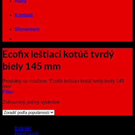
Rady
Kontakt
Showroom
Ecofix leštiaci kotúč tvrdý
biely 145 mm
Produkty so značkou “Ecofix leštiaci kotúč tvrdý biely 145
mm”
Filter
Zobrazený jediný výsledok
Browse
Exteriér
Hand wash