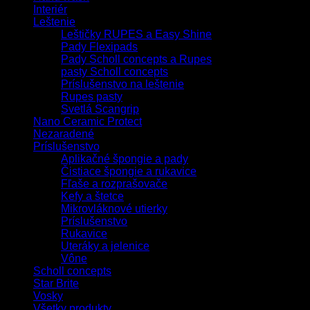
Interiér
Leštenie
Leštičky RUPES a Easy Shine
Pady Flexipads
Pady Scholl concepts a Rupes
pasty Scholl concepts
Príslušenstvo na leštenie
Rupes pasty
Svetlá Scangrip
Nano Ceramic Protect
Nezaradené
Príslušenstvo
Aplikačné špongie a pady
Čistiace špongie a rukavice
Fľaše a rozprašovače
Kefy a štetce
Mikrovláknové utierky
Príslušenstvo
Rukavice
Uteráky a jelenice
Vône
Scholl concepts
Star Brite
Vosky
Všetky produkty