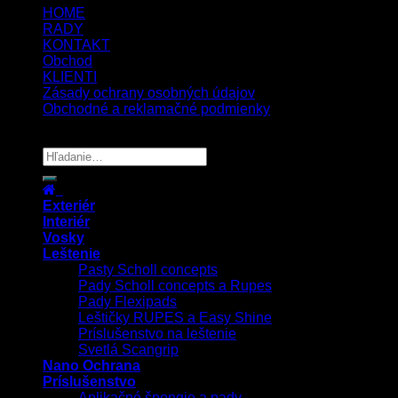
HOME
RADY
KONTAKT
Obchod
KLIENTI
Zásady ochrany osobných údajov
Obchodné a reklamačné podmienky
Copyright 2026 ©
UX Themes
Exteriér
Interiér
Vosky
Leštenie
Pasty Scholl concepts
Pady Scholl concepts a Rupes
Pady Flexipads
Leštičky RUPES a Easy Shine
Príslušenstvo na leštenie
Svetlá Scangrip
Nano Ochrana
Príslušenstvo
Aplikačné špongie a pady