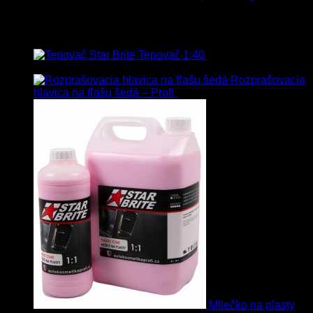
Dph
Najpredávanejšie
Tepovač 1:40
8.90
€
–
106.90
€
s
Dph
Rozprašovacia
hlavica na fľašu šedá – Profi
3.00
€
s Dph
Mliečko na plasty