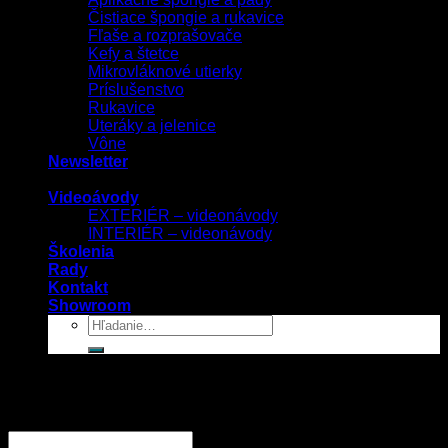
Čistiace špongie a rukavice
Fľaše a rozprašovače
Kefy a štetce
Mikrovláknové utierky
Príslušenstvo
Rukavice
Uteráky a jelenice
Vône
Newsletter
Videoávody
EXTERIÉR – videonávody
INTERIÉR – videonávody
Školenia
Rady
Kontakt
Showroom
Prihlásenie
Používateľské meno alebo e-mailová adresa
*