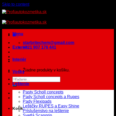
Skip to content
Menu
starbritechem@gmail.com
Exteriér
+421 907 176 441
Interiér
Žiadne produkty v košíku.
Vosky
Leštenie
Pasty Scholl concepts
Pady Scholl concepts a Rupes
Pady Flexipads
Leštičky RUPES a Easy Shine
Košík
Príslušenstvo na leštenie
Svetlá Scangrip