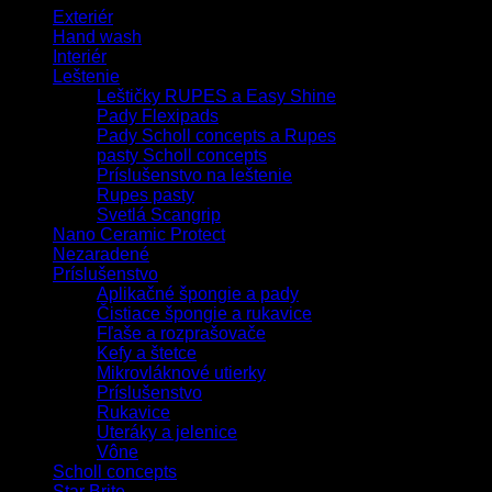
Exteriér
Hand wash
Interiér
Leštenie
Leštičky RUPES a Easy Shine
Pady Flexipads
Pady Scholl concepts a Rupes
pasty Scholl concepts
Príslušenstvo na leštenie
Rupes pasty
Svetlá Scangrip
Nano Ceramic Protect
Nezaradené
Príslušenstvo
Aplikačné špongie a pady
Čistiace špongie a rukavice
Fľaše a rozprašovače
Kefy a štetce
Mikrovláknové utierky
Príslušenstvo
Rukavice
Uteráky a jelenice
Vône
Scholl concepts
Star Brite