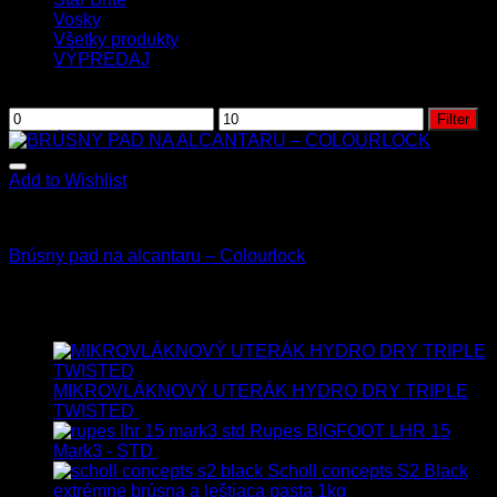
Vosky
Všetky produkty
VÝPREDAJ
Filtrovať podľa ceny
Filter
Add to Wishlist
Aplikačné špongie a pady
Brúsny pad na alcantaru – Colourlock
4.50
€
s Dph
Najnovšie
MIKROVLÁKNOVÝ UTERÁK HYDRO DRY TRIPLE
TWISTED
19.90
€
17.90
€
s Dph
Rupes BIGFOOT LHR 15
Mark3 - STD
723.00
€
599.00
€
s Dph
Scholl concepts S2 Black
extrémne brúsna a leštiaca pasta 1kg
76.60
€
s Dph