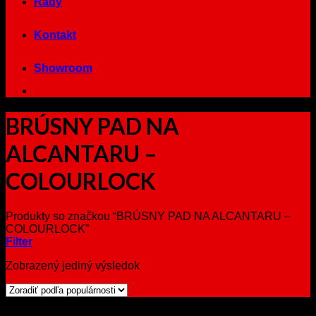
Rady
Kontakt
Showroom
BRÚSNY PAD NA
ALCANTARU –
COLOURLOCK
Produkty so značkou “BRÚSNY PAD NA ALCANTARU –
COLOURLOCK”
Filter
Zobrazený jediný výsledok
Browse