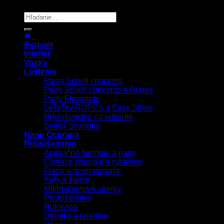
Copyright 2026 ©
UX Themes
Exteriér
Interiér
Vosky
Leštenie
Pasty Scholl concepts
Pady Scholl concepts a Rupes
Pady Flexipads
Leštičky RUPES a Easy Shine
Príslušenstvo na leštenie
Svetlá Scangrip
Nano Ochrana
Príslušenstvo
Aplikačné špongie a pady
Čistiace špongie a rukavice
Fľaše a rozprašovače
Kefy a štetce
Mikrovláknové utierky
Príslušenstvo
Rukavice
Uteráky a jelenice