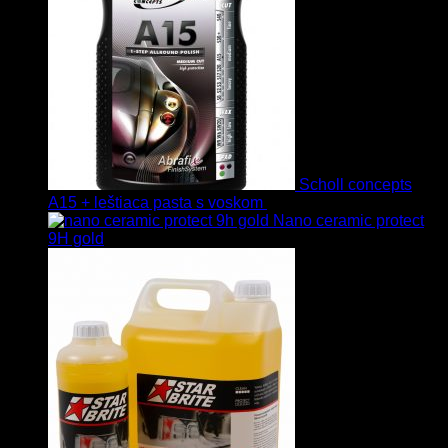
Scholl concepts
A15 + leštiaca pasta s voskom
40.80
€
s Dph
Nano ceramic protect
9H gold