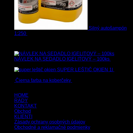
Silný autošampón
1:250
8.90
€
–
99.90
€
s Dph
Top hodnotené
NÁVLEK NA SEDADLO IGELITOVÝ – 100ks
33.90
€
s
Dph
SUPER LEŠTIČ OKIEN 1l
13.90
€
s Dph
Čierna farba na koberčeky
8.90
€
s Dph
HOME
RADY
KONTAKT
Obchod
KLIENTI
Zásady ochrany osobných údajov
Obchodné a reklamačné podmienky