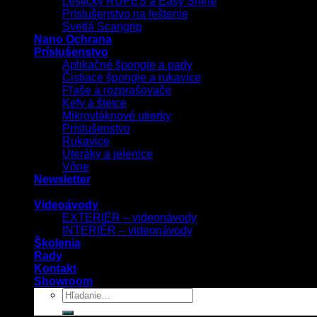
Leštičky RUPES a Easy Shine
Príslušenstvo na leštenie
Svetlá Scangrip
Nano Ochrana
Príslušenstvo
Aplikačné špongie a pady
Čistiace špongie a rukavice
Fľaše a rozprašovače
Kefy a štetce
Mikrovláknové utierky
Príslušenstvo
Rukavice
Uteráky a jelenice
Vône
Newsletter
Videoávody
EXTERIÉR – videonávody
INTERIÉR – videonávody
Školenia
Rady
Kontakt
Showroom