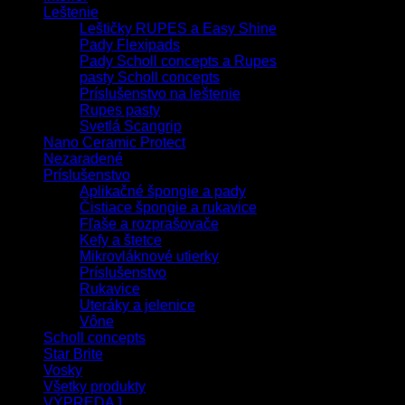
Leštenie
Leštičky RUPES a Easy Shine
Pady Flexipads
Pady Scholl concepts a Rupes
pasty Scholl concepts
Príslušenstvo na leštenie
Rupes pasty
Svetlá Scangrip
Nano Ceramic Protect
Nezaradené
Príslušenstvo
Aplikačné špongie a pady
Čistiace špongie a rukavice
Fľaše a rozprašovače
Kefy a štetce
Mikrovláknové utierky
Príslušenstvo
Rukavice
Uteráky a jelenice
Vône
Scholl concepts
Star Brite
Vosky
Všetky produkty
VÝPREDAJ