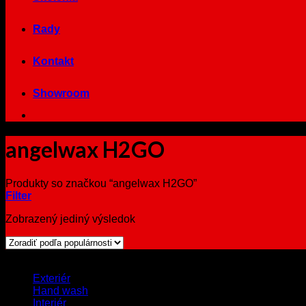
Rady
Kontakt
Showroom
angelwax H2GO
Produkty so značkou “angelwax H2GO”
Filter
Zobrazený jediný výsledok
Browse
Exteriér
Hand wash
Interiér