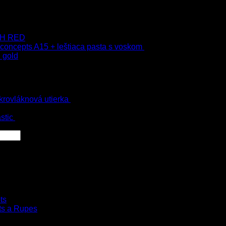
–
75.00
€
s Dph
 9H RED
 concepts A15 + leštiaca pasta s voskom
40.80
€
s Dph
 gold
s Dph
krovláknová utierka
4.00
€
–
35.00
€
s Dph
 Dph
stic
54.00
€
s Dph
ts
ts a Rupes