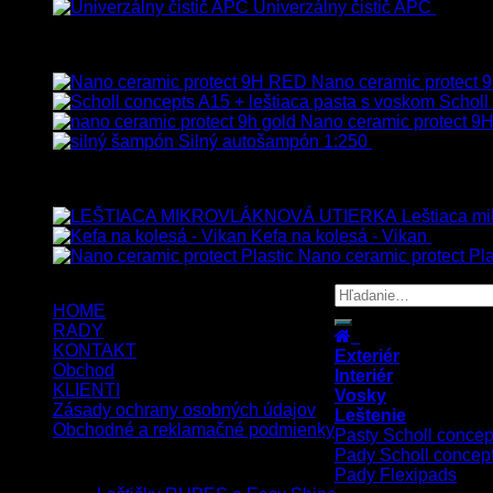
Univerzálny čistič APC
8.50
€
Vybrané
Nano ceramic protect
Scholl
Nano ceramic protect 9H
Silný autošampón 1:250
8.90
€
–
99.90
€
Top hodnotené
Leštiaca mi
Kefa na kolesá - Vikan
8.90
€
s
Nano ceramic protect Pla
HOME
RADY
KONTAKT
Exteriér
Obchod
Interiér
KLIENTI
Vosky
Zásady ochrany osobných údajov
Leštenie
Obchodné a reklamačné podmienky
Pasty Scholl concep
Pady Scholl concep
Copyright 2026 ©
UX Themes
Pady Flexipads