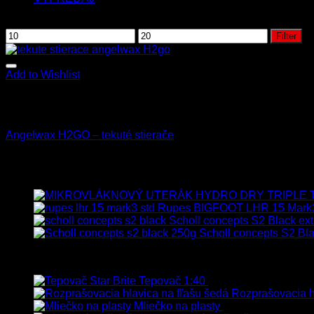
Filtrovať podľa ceny
Filter
Add to Wishlist
Nie je na sklade
Leštenie
Angelwax H2GO – tekuté stierače
13.90
€
s Dph
Najnovšie
Rupes BIGFOOT LHR 15 Mark
Scholl concepts S2 Black ext
Scholl concepts S2 Bla
Najpredávanejšie
Tepovač 1:40
8.90
€
–
106.90
€
s Dp
Rozprašovacia hl
Mliečko na plasty
13.90
€
–
38.90
€
s