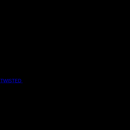
 TWISTED
19.90
€
17.90
€
s Dph