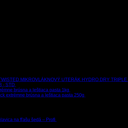
MIKROVLÁKNOVÝ UTERÁK HYDRO DRY TRIPLE
3 - STD
723.00
€
599.00
€
s Dph
rémne brúsna a leštiaca pasta 1kg
76.60
€
s Dph
ck extrémne brúsna a leštiaca pasta 250g
22.90
€
s Dph
h
avica na fľašu šedá – Profi
3.00
€
s Dph
 Dph