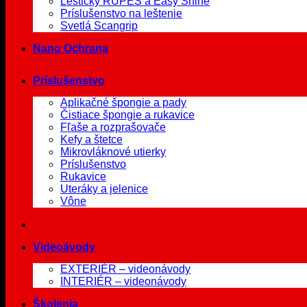
Leštičky RUPES a Easy Shine
Príslušenstvo na leštenie
Svetlá Scangrip
Nano Ochrana
Príslušenstvo
Aplikačné špongie a pady
Čistiace špongie a rukavice
Fľaše a rozprašovače
Kefy a štetce
Mikrovláknové utierky
Príslušenstvo
Rukavice
Uteráky a jelenice
Vône
Videoávody
EXTERIÉR – videonávody
INTERIÉR – videonávody
Školenia