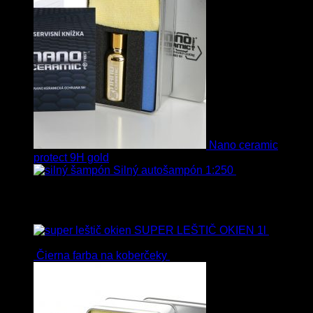
Nano ceramic
protect 9H gold
Silný autošampón 1:250
8.90
€
–
99.90
€
s Dph
Top hodnotené
SUPER LEŠTIČ OKIEN 1l
13.90
€
s Dph
Čierna farba na koberčeky
8.90
€
s Dph