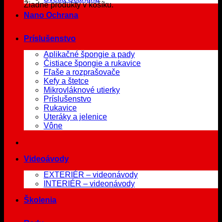
Žiadne produkty v košíku.
Nano Ochrana
Príslušenstvo
Aplikačné špongie a pady
Čistiace špongie a rukavice
Fľaše a rozprašovače
Kefy a štetce
Mikrovláknové utierky
Príslušenstvo
Rukavice
Uteráky a jelenice
Vône
Videoávody
EXTERIÉR – videonávody
INTERIÉR – videonávody
Školenia