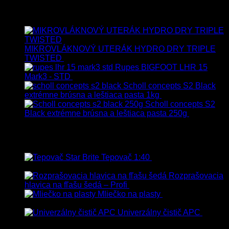
Najnovšie
MIKROVLÁKNOVÝ UTERÁK HYDRO DRY TRIPLE
TWISTED
19.90
€
17.90
€
s Dph
Rupes BIGFOOT LHR 15
Mark3 - STD
723.00
€
599.00
€
s Dph
Scholl concepts S2 Black
extrémne brúsna a leštiaca pasta 1kg
76.60
€
s Dph
Scholl concepts S2
Black extrémne brúsna a leštiaca pasta 250g
22.90
€
s
Dph
Najpredávanejšie
Tepovač 1:40
8.90
€
–
106.90
€
s
Dph
Rozprašovacia
hlavica na fľašu šedá – Profi
3.00
€
s Dph
Mliečko na plasty
13.90
€
–
38.90
€
s Dph
Univerzálny čistič APC
8.50
€
–
75.00
€
s Dph