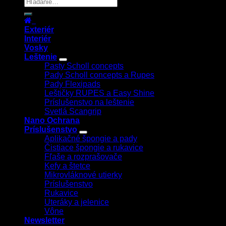
Exteriér
Interiér
Vosky
Leštenie
Pasty Scholl concepts
Pady Scholl concepts a Rupes
Pady Flexipads
Leštičky RUPES a Easy Shine
Príslušenstvo na leštenie
Svetlá Scangrip
Nano Ochrana
Príslušenstvo
Aplikačné špongie a pady
Čistiace špongie a rukavice
Fľaše a rozprašovače
Kefy a štetce
Mikrovláknové utierky
Príslušenstvo
Rukavice
Uteráky a jelenice
Vône
Newsletter