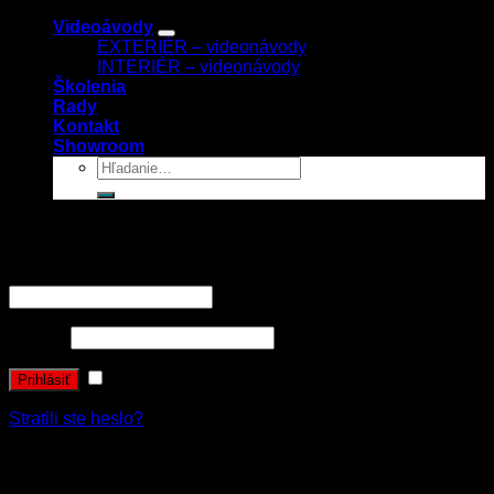
Videoávody
EXTERIÉR – videonávody
INTERIÉR – videonávody
Školenia
Rady
Kontakt
Showroom
Prihlásenie
Používateľské meno alebo e-mailová adresa
*
Heslo
*
Zapamätať si ma
Prihlásiť
Stratili ste heslo?
Registrovať sa