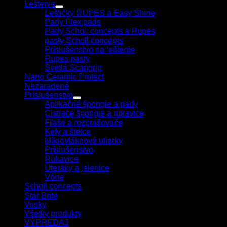
Leštenie
Leštičky RUPES a Easy Shine
Pady Flexipads
Pady Scholl concepts a Rupes
pasty Scholl concepts
Príslušenstvo na leštenie
Rupes pasty
Svetlá Scangrip
Nano Ceramic Protect
Nezaradené
Príslušenstvo
Aplikačné špongie a pady
Čistiace špongie a rukavice
Fľaše a rozprašovače
Kefy a štetce
Mikrovláknové utierky
Príslušenstvo
Rukavice
Uteráky a jelenice
Vône
Scholl concepts
Star Brite
Vosky
Všetky produkty
VÝPREDAJ