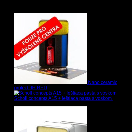
Vybrané
Nano ceramic
protect 9H RED
Scholl concepts A15 + leštiaca pasta s voskom
40.80
€
s Dph