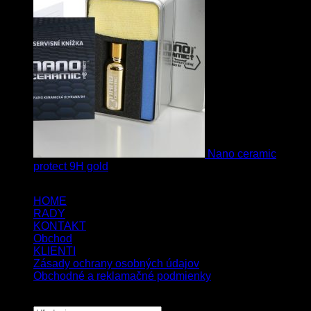
Nano ceramic
protect 9H gold
HOME
RADY
KONTAKT
Obchod
KLIENTI
Zásady ochrany osobných údajov
Obchodné a reklamačné podmienky
Copyright 2026 ©
UX Themes