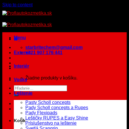
Skip to content
Menu
starbritechem@gmail.com
Exteriér
+421 907 176 441
Interiér
Žiadne produkty v košíku.
Vosky
Leštenie
Pasty Scholl concepts
Pady Scholl concepts a Rupes
Pady Flexipads
Leštičky RUPES a Easy Shine
Košík
Príslušenstvo na leštenie
Svetlá Scangrip