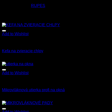
Link na výrobcu
RUPES
Súvisiace produkty
Add to Wishlist
Všetky produkty
Kefa na zvieracie chlpy
5.50
€
s Dph
Add to Wishlist
Všetky produkty
Mikrovláknová utierka profi na okná
2.50
€
s Dph
Add to Wishlist