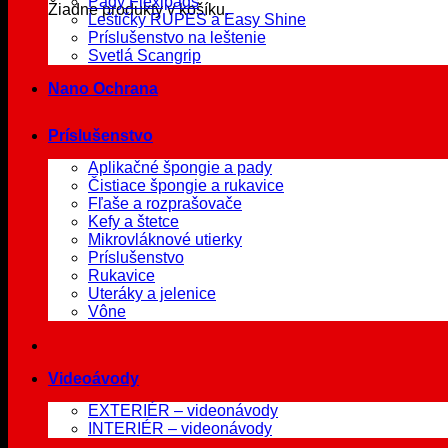
Pady Flexipads
Žiadne produkty v košíku.
Leštičky RUPES a Easy Shine
Príslušenstvo na leštenie
Svetlá Scangrip
Nano Ochrana
Príslušenstvo
Aplikačné špongie a pady
Čistiace špongie a rukavice
Fľaše a rozprašovače
Kefy a štetce
Mikrovláknové utierky
Príslušenstvo
Rukavice
Uteráky a jelenice
Vône
Videoávody
EXTERIÉR – videonávody
INTERIÉR – videonávody