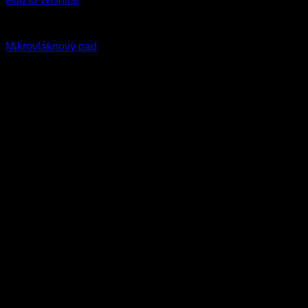
Všetky produkty
Mikrovláknový pad
1.90
€
s Dph