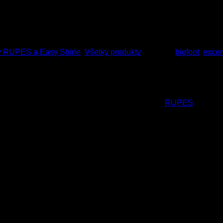
ky RUPES a Easy Shine
,
Všetky produkty
Značiek:
bigfoot
,
excen
z je tu excentrická leštička talianskeho výrobcu
RUPES
LHR 15ES
ICKÚ LEŠTIČKU?
O 40 %
 dosiahnuť excelentné výsledky v minimálnom čase. MENEJ krok
leštičky od RUPES – u viac energeticky efektívne ako porovnateľ
hu proti svetlu vo forme zdanlivých škrabancov. Vytvárajú ich tr