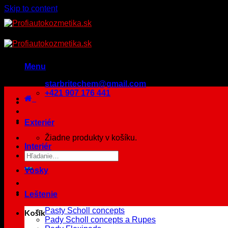
Skip to content
Menu
starbritechem@gmail.com
+421 907 176 441
Exteriér
Žiadne produkty v košíku.
Interiér
Vosky
Leštenie
Pasty Scholl concepts
Košík
Pady Scholl concepts a Rupes