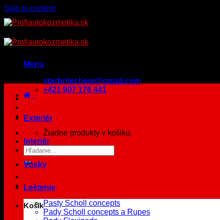
Skip to content
Menu
starbritechem@gmail.com
+421 907 176 441
Exteriér
Žiadne produkty v košíku.
Interiér
Vosky
Leštenie
Pasty Scholl concepts
Košík
Pady Scholl concepts a Rupes