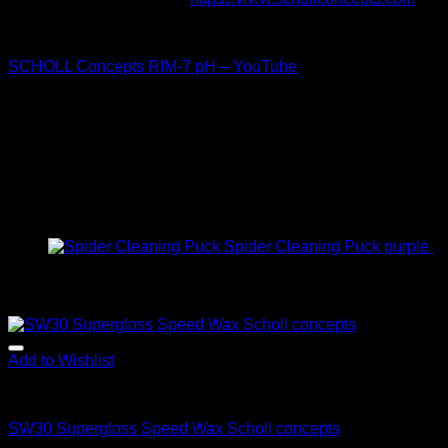
SCHOLL Concepts RIM-7 pH – YouTube
Možno by sa Vám páčilo…
Spider Cleaning Puck purple
8
Súvisiace produkty
Add to Wishlist
Scholl concepts
SW30 Supergloss Speed Wax Scholl concepts