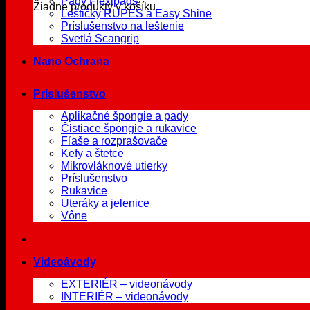
Pady Flexipads
Žiadne produkty v košíku.
Leštičky RUPES a Easy Shine
Príslušenstvo na leštenie
Svetlá Scangrip
Nano Ochrana
Príslušenstvo
Aplikačné špongie a pady
Čistiace špongie a rukavice
Fľaše a rozprašovače
Kefy a štetce
Mikrovláknové utierky
Príslušenstvo
Rukavice
Uteráky a jelenice
Vône
Videoávody
EXTERIÉR – videonávody
INTERIÉR – videonávody