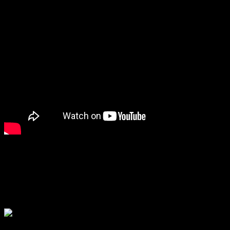
Vlastnosti:
vynikajúca odpudivosť vody pri jazde v daždi,
odolnosť voči nízkej teplote – ľahko sa čistia namrznuté
okná, vyššia odolnosť proti mechanickému poškodeniu,
ľahko sa udržuje čisté sklo, výborná viditeľnosť aj za
zhoršených poveternostných podmienok, odolnosť voči
chemikáliám
Set obsahuje:
30ml Nano ceramic protect glass