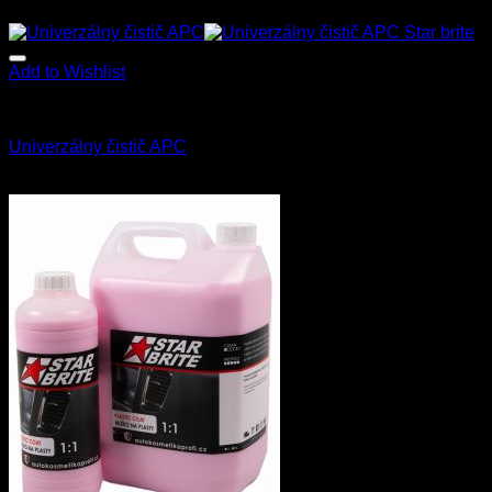
Add to Wishlist
Star Brite
Univerzálny čistič APC
8.50
€
–
75.00
€
s Dph