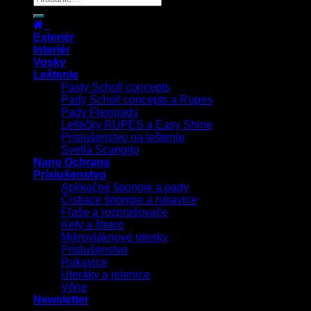
Exteriér
Interiér
Vosky
Leštenie
Pasty Scholl concepts
Pady Scholl concepts a Rupes
Pady Flexipads
Leštičky RUPES a Easy Shine
Príslušenstvo na leštenie
Svetlá Scangrip
Nano Ochrana
Príslušenstvo
Aplikačné špongie a pady
Čistiace špongie a rukavice
Fľaše a rozprašovače
Kefy a štetce
Mikrovláknové utierky
Príslušenstvo
Rukavice
Uteráky a jelenice
Vône
Newsletter