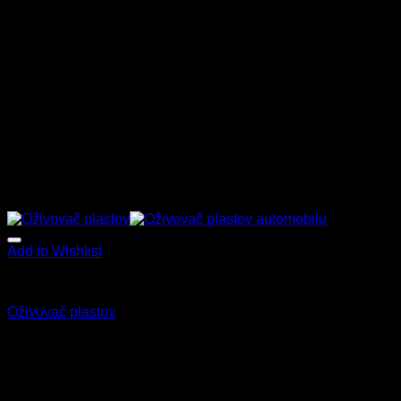
Add to Wishlist
Star Brite
Oživovač plastov
17.50
€
–
51.90
€
s Dph