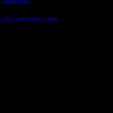
Add to Wishlist
Všetky produkty
Leštiaca mikrovláknová utierka
4.00
€
–
35.00
€
s Dph