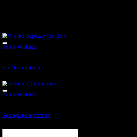
Add to Wishlist
Star Brite
Mliečko na plasty
13.90
€
–
38.90
€
s Dph
Add to Wishlist
Všetky produkty
Špongia na tepovanie
1.70
€
s Dph