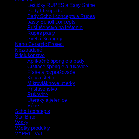
Leštičky RUPES a Easy Shine
Pady Flexipads
Pady Scholl concepts a Rupes
pasty Scholl concepts
Príslušenstvo na leštenie
Rupes pasty
Svetlá Scangrip
Nano Ceramic Protect
Nezaradené
Príslušenstvo
Aplikačné špongie a pady
Čistiace špongie a rukavice
Fľaše a rozprašovače
Kefy a štetce
Mikrovláknové utierky
Príslušenstvo
Rukavice
Uteráky a jelenice
Vône
Scholl concepts
Star Brite
Vosky
Všetky produkty
VÝPREDAJ