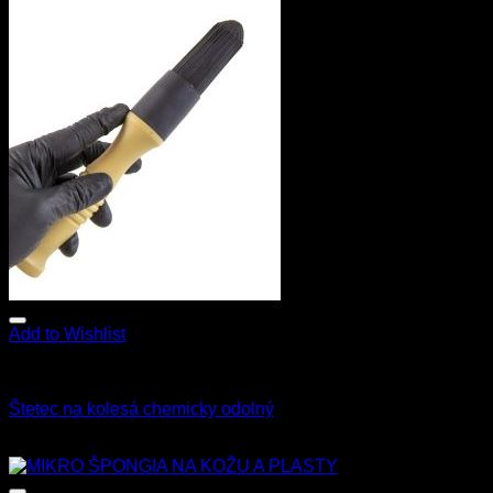
Add to Wishlist
Všetky produkty
Štetec na kolesá chemicky odolný
15.00
€
s Dph