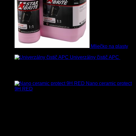
Mliečko na plasty
13.90
€
–
38.90
€
s Dph
Univerzálny čistič APC
8.50
€
–
75.00
€
s Dph
Vybrané
Nano ceramic protect
9H RED