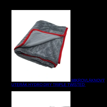
Najnovšie
MIKROVLÁKNOVÝ
UTERÁK HYDRO DRY TRIPLE TWISTED
19.90
€
17.90
€
s Dph