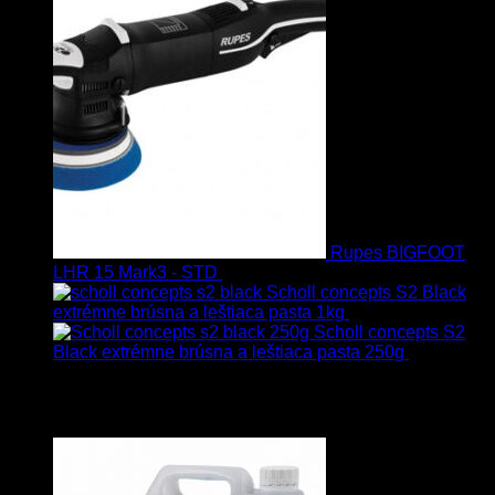
Rupes BIGFOOT
LHR 15 Mark3 - STD
723.00
€
599.00
€
s Dph
Scholl concepts S2 Black
extrémne brúsna a leštiaca pasta 1kg
76.60
€
s Dph
Scholl concepts S2
Black extrémne brúsna a leštiaca pasta 250g
22.90
€
s
Dph
Najpredávanejšie