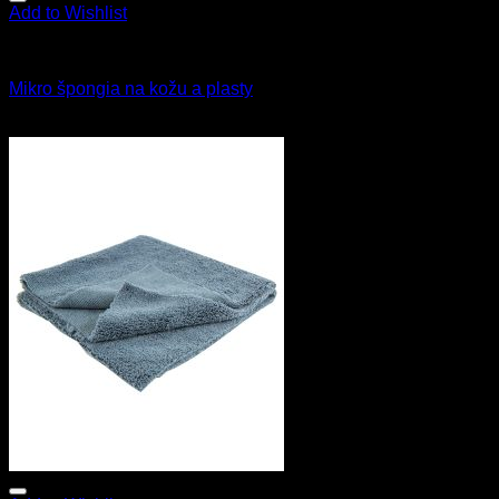
Add to Wishlist
Všetky produkty
Mikro špongia na kožu a plasty
3.50
€
s Dph