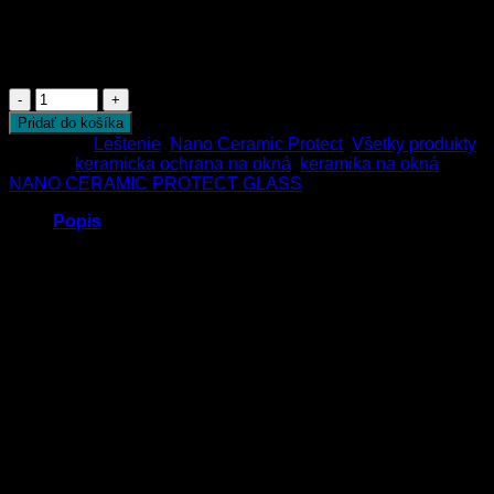
keramická ochrana okien s trvanlivosťou 3 až 6
mesiacov
Počet
Pridať do košíka
Kategórie:
Leštenie
,
Nano Ceramic Protect
,
Všetky produkty
Značky:
keramicka ochrana na okná
,
keramika na okná
,
NANO CERAMIC PROTECT GLASS
Popis
S produktom
Nano ceramic protect Glass
vodič získava
perfektné zlepšenie viditeľnosti vo dne aj v noci. Nanočastice
vytvárajú odolnú keramickú vrstvu, ktorá okamžite odpudzuje
vodu pri jazde v daždi – výrazne sa eliminuje potreba
použitia stieračov. Vysoká odolnosť voči nízkym teplotám
výrazne uľahčuje čistenie namrznutých okien.