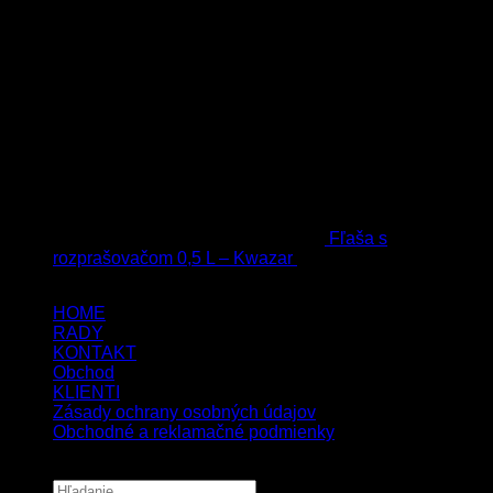
Fľaša s
rozprašovačom 0,5 L – Kwazar
7.50
€
s Dph
HOME
RADY
KONTAKT
Obchod
KLIENTI
Zásady ochrany osobných údajov
Obchodné a reklamačné podmienky
Copyright 2026 ©
UX Themes