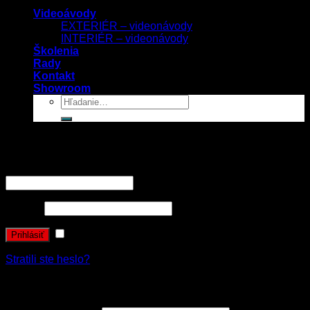
Videoávody
EXTERIÉR – videonávody
INTERIÉR – videonávody
Školenia
Rady
Kontakt
Showroom
Prihlásenie
Používateľské meno alebo e-mailová adresa
*
Heslo
*
Zapamätať si ma
Prihlásiť
Stratili ste heslo?
Registrovať sa