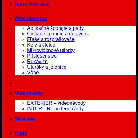
Nano Ochrana
Príslušenstvo
Aplikačné špongie a pady
Čistiace špongie a rukavice
Fľaše a rozprašovače
Kefy a štetce
Mikrovláknové utierky
Príslušenstvo
Rukavice
Uteráky a jelenice
Vône
Videoávody
EXTERIÉR – videonávody
INTERIÉR – videonávody
Školenia
Rady