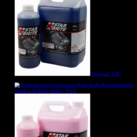
Tepovač 1:40
8.90
€
–
106.90
€
s Dph
Rozprašovacia
hlavica na fľašu šedá – Profi
3.00
€
s Dph