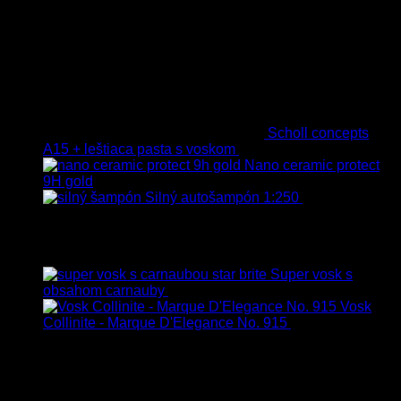
Scholl concepts
A15 + leštiaca pasta s voskom
40.80
€
s Dph
Nano ceramic protect
9H gold
Silný autošampón 1:250
8.90
€
–
99.90
€
s Dph
Top hodnotené
Super vosk s
obsahom carnauby
14.90
€
–
39.90
€
s Dph
Vosk
Collinite - Marque D'Elegance No. 915
34.90
€
s Dph