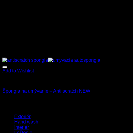
Add to Wishlist
Všetky produkty
Špongia na umývanie – Anti scratch NEW
4.60
€
s Dph
Browse
Exteriér
Hand wash
Interiér
Leštenie