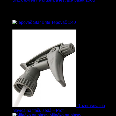
Black extrémne brúsna a leštiaca pasta 250g
22.90
€
s
Dph
Najpredávanejšie
Tepovač 1:40
8.90
€
–
106.90
€
s
Dph
Rozprašovacia
hlavica na fľašu šedá – Profi
3.00
€
s Dph
Mliečko na plasty
13.90
€
–
38.90
€