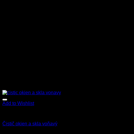
Add to Wishlist
Star Brite
Čistič okien a skla voňavý
5.90
€
–
16.90
€