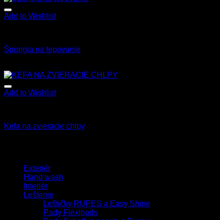
Add to Wishlist
Všetky produkty
Špongia na tepovanie
1.70
€
s Dph
Add to Wishlist
Všetky produkty
Kefa na zvieracie chlpy
5.50
€
s Dph
Browse
Exteriér
Hand wash
Interiér
Leštenie
Leštičky RUPES a Easy Shine
Pady Flexipads