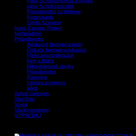
Pady Scholl concepts a Rupes
pasty Scholl concepts
Príslušenstvo na leštenie
Rupes pasty
Svetlá Scangrip
Nano Ceramic Protect
Nezaradené
Príslušenstvo
Aplikačné špongie a pady
Čistiace špongie a rukavice
Fľaše a rozprašovače
Kefy a štetce
Mikrovláknové utierky
Príslušenstvo
Rukavice
Uteráky a jelenice
Vône
Scholl concepts
Star Brite
Vosky
Všetky produkty
VÝPREDAJ
Najnovšie