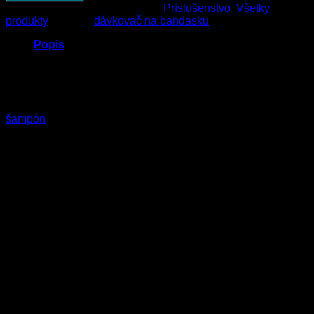
Katalógové číslo:
38
Kategórie:
Príslušenstvo
,
Všetky
produkty
Značka:
dávkovač na bandasku
Popis
Dávkovač na produkty priamo z 5L bandasky. Našroubuje sa
na hrdlo 5l bandasky priamo – namiesto pôvodného uzáveru.
Na 1 stlačenie dávkuje cca 0,3dcl produktu. Vhodné do
autoumyvární na presné dávkovanie produktov ako napríklad
šampón
– 2 stlačenia do bežného umývacieho vedra…
Súvisiace produkty