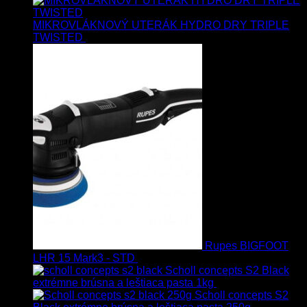
MIKROVLÁKNOVÝ UTERÁK HYDRO DRY TRIPLE
TWISTED
19.90
€
17.90
€
s Dph
Rupes BIGFOOT
LHR 15 Mark3 - STD
723.00
€
599.00
€
s Dph
Scholl concepts S2 Black
extrémne brúsna a leštiaca pasta 1kg
76.60
€
s Dph
Scholl concepts S2