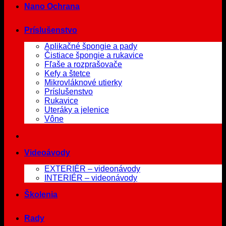
Nano Ochrana
Príslušenstvo
Aplikačné špongie a pady
Čistiace špongie a rukavice
Fľaše a rozprašovače
Kefy a štetce
Mikrovláknové utierky
Príslušenstvo
Rukavice
Uteráky a jelenice
Vône
Videoávody
EXTERIÉR – videonávody
INTERIÉR – videonávody
Školenia
Rady