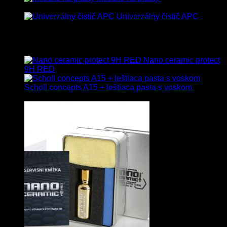
s Dph
Univerzálny čistič APC
8.50
€
–
75.00
€
s Dph
Vybrané
Nano ceramic protect
9H RED
Scholl concepts A15 + leštiaca pasta s voskom
40.80
€
s Dph