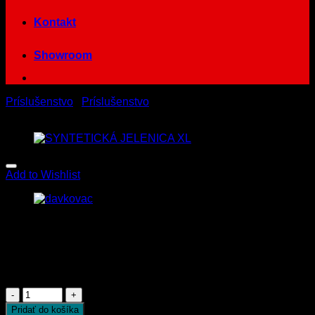
Kontakt
Showroom
Príslušenstvo
/
Príslušenstvo
Add to Wishlist
Dávkovač na 5L
4.90
€
s Dph
Počet
Pridať do košíka