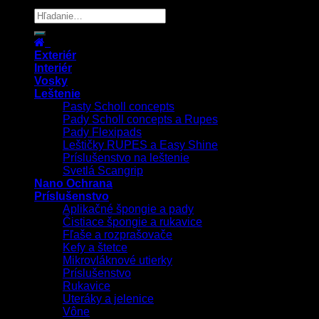
Copyright 2026 ©
UX Themes
Exteriér
Interiér
Vosky
Leštenie
Pasty Scholl concepts
Pady Scholl concepts a Rupes
Pady Flexipads
Leštičky RUPES a Easy Shine
Príslušenstvo na leštenie
Svetlá Scangrip
Nano Ochrana
Príslušenstvo
Aplikačné špongie a pady
Čistiace špongie a rukavice
Fľaše a rozprašovače
Kefy a štetce
Mikrovláknové utierky
Príslušenstvo
Rukavice
Uteráky a jelenice
Vône