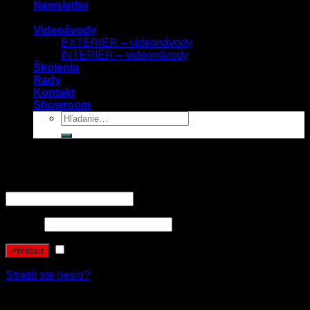
Newsletter
Videoávody
EXTERIÉR – videonávody
INTERIÉR – videonávody
Školenia
Rady
Kontakt
Showroom
Prihlásenie
Používateľské meno alebo e-mailová adresa
*
Heslo
*
Zapamätať si ma
Prihlásiť
Stratili ste heslo?
Registrovať sa