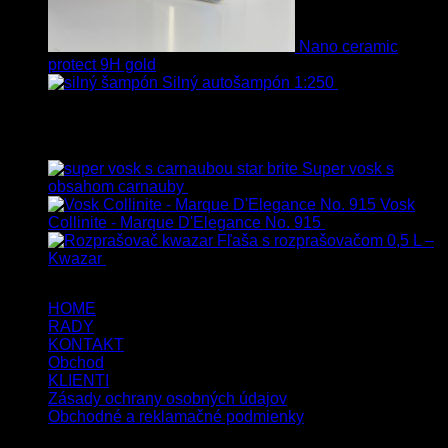
Nano ceramic
protect 9H gold
Silný autošampón 1:250
8.90
€
–
99.90
€
s Dph
Top hodnotené
Super vosk s
obsahom carnauby
14.90
€
–
39.90
€
s Dph
Vosk
Collinite - Marque D'Elegance No. 915
34.90
€
s Dph
Fľaša s rozprašovačom 0,5 L –
Kwazar
7.50
€
s Dph
HOME
RADY
KONTAKT
Obchod
KLIENTI
Zásady ochrany osobných údajov
Obchodné a reklamačné podmienky