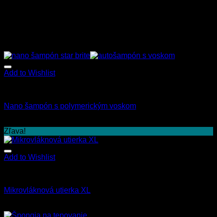
Add to Wishlist
Star Brite
Nano šampón s polymerickým voskom
9.90
€
–
106.90
€
s Dph
Zľava!
Add to Wishlist
Všetky produkty
Mikrovláknová utierka XL
5.00
€
4.00
€
s Dph