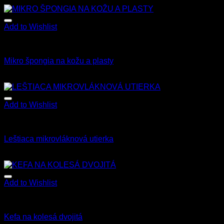
s Dph
Add to Wishlist
Všetky produkty
Mikro špongia na kožu a plasty
3.50
€
s Dph
Add to Wishlist
Všetky produkty
Leštiaca mikrovláknová utierka
4.00
€
–
35.00
€
s Dph
Add to Wishlist
Všetky produkty
Kefa na kolesá dvojitá