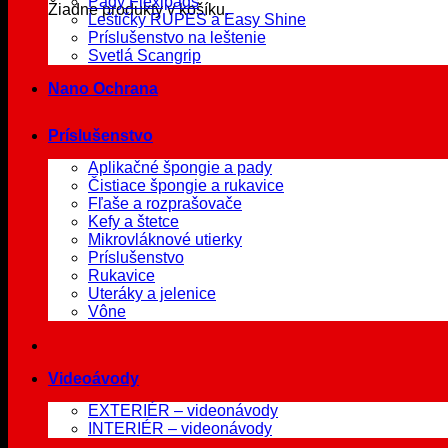
Pady Flexipads
Žiadne produkty v košíku.
Leštičky RUPES a Easy Shine
Príslušenstvo na leštenie
Svetlá Scangrip
Nano Ochrana
Príslušenstvo
Aplikačné špongie a pady
Čistiace špongie a rukavice
Fľaše a rozprašovače
Kefy a štetce
Mikrovláknové utierky
Príslušenstvo
Rukavice
Uteráky a jelenice
Vône
Videoávody
EXTERIÉR – videonávody
INTERIÉR – videonávody