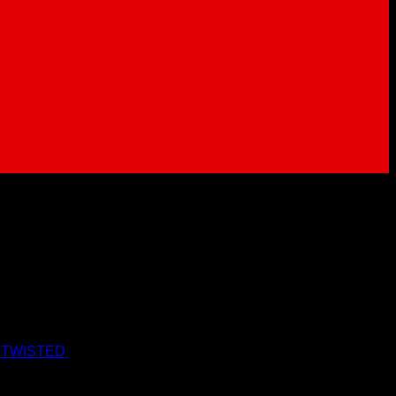
 TWISTED
19.90
€
17.90
€
s Dph