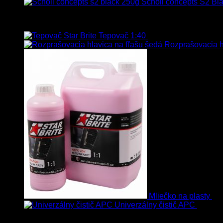
Scholl concepts S2 Bla
Najpredávanejšie
Tepovač 1:40
8.90
€
–
106.90
€
s Dp
Rozprašovacia hl
Mliečko na plasty
13
Univerzálny čistič APC
8.50
€
Vybrané