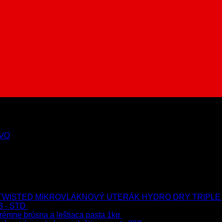
VO
MIKROVLÁKNOVÝ UTERÁK HYDRO DRY TRIPLE
3 - STD
723.00
€
599.00
€
s Dph
rémne brúsna a leštiaca pasta 1kg
76.60
€
s Dph