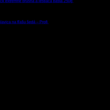
ck extrémne brúsna a leštiaca pasta 250g
22.90
€
s Dph
h
avica na fľašu šedá – Profi
3.00
€
s Dph
.90
€
–
38.90
€
s Dph
–
75.00
€
s Dph