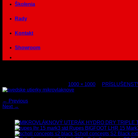
Školenia
Rady
Kontakt
Showroom
profesionalne-mikrovlaknove-utierky
Published
1. februára 2014
at
1000 × 1000
in
PRÍSLUŠENST
Both comments and trackbacks are currently closed.
←
Previous
Next
→
Najnovšie
Rupes BIGFOOT LHR 15 Mark
Scholl concepts S2 Black ext