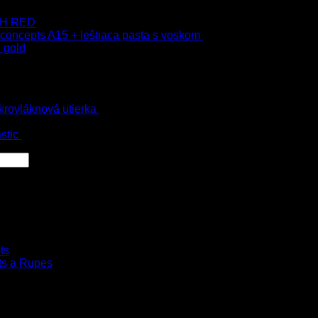
 9H RED
 concepts A15 + leštiaca pasta s voskom
40.80
€
s Dph
 gold
s Dph
krovláknová utierka
4.00
€
–
35.00
€
s Dph
 Dph
stic
54.00
€
s Dph
ts
ts a Rupes