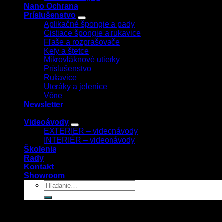
Nano Ochrana
Príslušenstvo
Aplikačné špongie a pady
Čistiace špongie a rukavice
Fľaše a rozprašovače
Kefy a štetce
Mikrovláknové utierky
Príslušenstvo
Rukavice
Uteráky a jelenice
Vône
Newsletter
Videoávody
EXTERIÉR – videonávody
INTERIÉR – videonávody
Školenia
Rady
Kontakt
Showroom
Prihlásenie