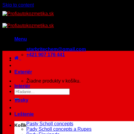
Skip to content
Menu
starbritechem@gmail.com
+421 907 176 441
Exteriér
Žiadne produkty v košíku.
Interiér
Vosky
Leštenie
Pasty Scholl concepts
Košík
Pady Scholl concepts a Rupes