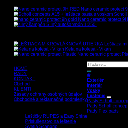
Nano ceramic protect
Scholl
Nano ceramic protect 9H
Silný autošampón 1:250
8.90
€
–
99.90
€
Top hodnotené
Leštiaca mi
Kefa na kolesá - Vikan
8.90
€
s
Nano ceramic protect Pla
HOME
RADY
KONTAKT
Exteriér
Obchod
Interiér
KLIENTI
Vosky
Zásady ochrany osobných údajov
Leštenie
Obchodné a reklamačné podmienky
Pasty Scholl concep
Pady Scholl concep
Copyright 2026 ©
UX Themes
Pady Flexipads
Leštičky RUPES a Easy Shine
Príslušenstvo na leštenie
Svetlá Scangrip