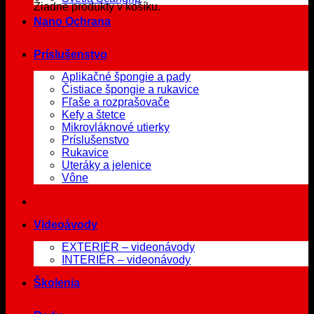
Žiadne produkty v košíku.
Nano Ochrana
Príslušenstvo
Aplikačné špongie a pady
Čistiace špongie a rukavice
Fľaše a rozprašovače
Kefy a štetce
Mikrovláknové utierky
Príslušenstvo
Rukavice
Uteráky a jelenice
Vône
Videoávody
EXTERIÉR – videonávody
INTERIÉR – videonávody
Školenia