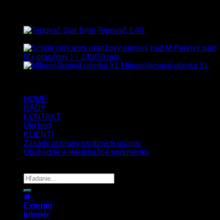
Top hodnotené
Tepovač 1:40
8.90
€
–
106.90
€
s
Dph
Penový pad
M ( oranžový ) – 145/30 mm
13.80
€
s Dph
Mikrovláknová utierka XL
5.00
€
4.00
€
s Dph
HOME
RADY
KONTAKT
Obchod
KLIENTI
Zásady ochrany osobných údajov
Obchodné a reklamačné podmienky
Copyright 2026 ©
UX Themes
Exteriér
Interiér