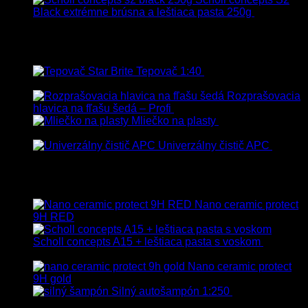
Black extrémne brúsna a leštiaca pasta 250g
22.90
€
s
Dph
Najpredávanejšie
Tepovač 1:40
8.90
€
–
106.90
€
s
Dph
Rozprašovacia
hlavica na fľašu šedá – Profi
3.00
€
s Dph
Mliečko na plasty
13.90
€
–
38.90
€
s Dph
Univerzálny čistič APC
8.50
€
–
75.00
€
s Dph
Vybrané
Nano ceramic protect
9H RED
Scholl concepts A15 + leštiaca pasta s voskom
40.80
€
s Dph
Nano ceramic protect
9H gold
Silný autošampón 1:250
8.90
€
–
99.90
€
s Dph