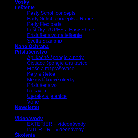
Vosky
Leštenie
Pasty Scholl concepts
Pady Scholl concepts a Rupes
Pady Flexipads
Leštičky RUPES a Easy Shine
Príslušenstvo na leštenie
Svetlá Scangrip
Nano Ochrana
Príslušenstvo
Aplikačné špongie a pady
Čistiace špongie a rukavice
Fľaše a rozprašovače
Kefy a štetce
Mikrovláknové utierky
Príslušenstvo
Rukavice
Uteráky a jelenice
Vône
Newsletter
Videoávody
EXTERIÉR – videonávody
INTERIÉR – videonávody
Školenia