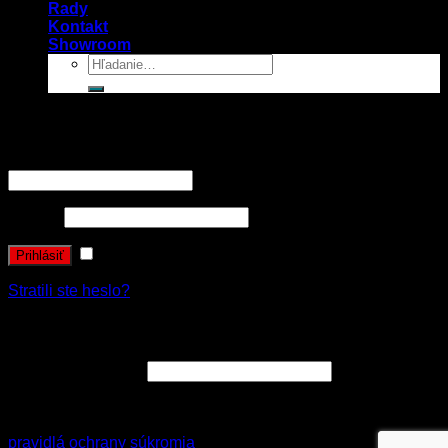
Rady
Kontakt
Showroom
Prihlásenie
Používateľské meno alebo e-mailová adresa
*
Heslo
*
Zapamätať si ma
Prihlásiť
Stratili ste heslo?
Registrovať sa
E-mailová adresa
*
Vaše osobné údaje budú použité k spracovaniu objednávky
a zákonne archivované v súlade s nariadením GDPR
pravidlá ochrany súkromia
.