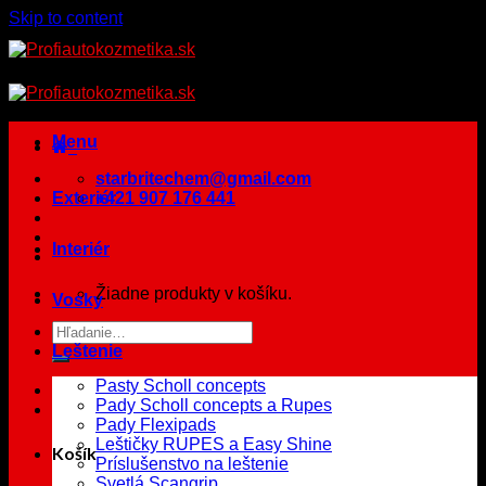
Skip to content
Menu
starbritechem@gmail.com
Exteriér
+421 907 176 441
Interiér
Žiadne produkty v košíku.
Vosky
Leštenie
Pasty Scholl concepts
Pady Scholl concepts a Rupes
Pady Flexipads
Leštičky RUPES a Easy Shine
Košík
Príslušenstvo na leštenie
Svetlá Scangrip