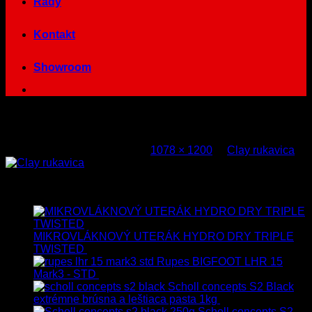
Rady
Kontakt
Showroom
clay-rukavica-profiautokozmetika
Published
5. januára 2018
at
1078 × 1200
in
Clay rukavica
Both comments and trackbacks are currently closed.
Najnovšie
MIKROVLÁKNOVÝ UTERÁK HYDRO DRY TRIPLE
TWISTED
19.90
€
17.90
€
s Dph
Rupes BIGFOOT LHR 15
Mark3 - STD
723.00
€
599.00
€
s Dph
Scholl concepts S2 Black
extrémne brúsna a leštiaca pasta 1kg
76.60
€
s Dph
Scholl concepts S2