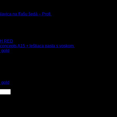
h
avica na fľašu šedá – Profi
3.00
€
s Dph
 Dph
–
75.00
€
s Dph
 9H RED
 concepts A15 + leštiaca pasta s voskom
40.80
€
s Dph
 gold
s Dph
 Dph
 gold