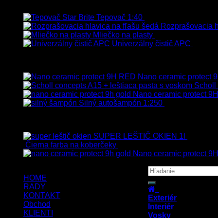
Najpredávanejšie
Tepovač 1:40
8.90
€
–
106.90
€
s Dp
Rozprašovacia hl
Mliečko na plasty
13.90
€
–
38.90
€
s
Univerzálny čistič APC
8.50
€
Vybrané
Nano ceramic protect
Scholl
Nano ceramic protect 9H
Silný autošampón 1:250
8.90
€
–
99.90
€
Top hodnotené
SUPER LEŠTIČ OKIEN 1l
13.90
€
s
Čierna farba na koberčeky
8.90
€
s Dph
Nano ceramic protect 9H
HOME
RADY
KONTAKT
Exteriér
Obchod
Interiér
KLIENTI
Vosky