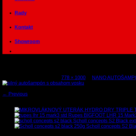
Rady
Kontakt
Showroom
silny-sampon-s-voskom-5l
Published
1. apríla 2014
at
778 × 1000
in
NANO AUTOŠAMP
Both comments and trackbacks are currently closed.
←
Previous
Najnovšie
Rupes BIGFOOT LHR 15 Mark
Scholl concepts S2 Black ext
Scholl concepts S2 Bla