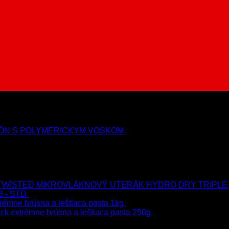
ÓN S POLYMERICKYM VOSKOM
MIKROVLÁKNOVÝ UTERÁK HYDRO DRY TRIPLE
3 - STD
723.00
€
599.00
€
s Dph
rémne brúsna a leštiaca pasta 1kg
76.60
€
s Dph
ck extrémne brúsna a leštiaca pasta 250g
22.90
€
s Dph