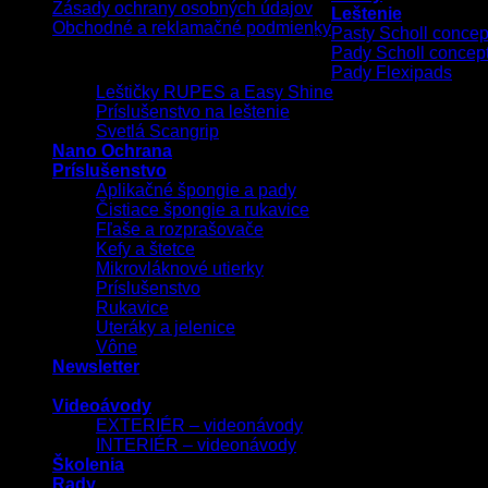
Zásady ochrany osobných údajov
Leštenie
Obchodné a reklamačné podmienky
Pasty Scholl concep
Pady Scholl concep
Copyright 2026 ©
UX Themes
Pady Flexipads
Leštičky RUPES a Easy Shine
Príslušenstvo na leštenie
Svetlá Scangrip
Nano Ochrana
Príslušenstvo
Aplikačné špongie a pady
Čistiace špongie a rukavice
Fľaše a rozprašovače
Kefy a štetce
Mikrovláknové utierky
Príslušenstvo
Rukavice
Uteráky a jelenice
Vône
Newsletter
Videoávody
EXTERIÉR – videonávody
INTERIÉR – videonávody
Školenia
Rady