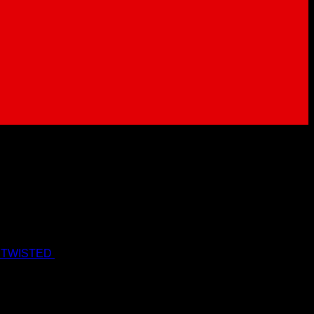
 TWISTED
19.90
€
17.90
€
s Dph