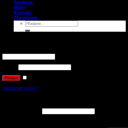
Školenia
Rady
Kontakt
Showroom
Prihlásenie
Používateľské meno alebo e-mailová adresa
*
Heslo
*
Zapamätať si ma
Prihlásiť
Stratili ste heslo?
Registrovať sa
E-mailová adresa
*
Vaše osobné údaje budú použité k spracovaniu objednávky
a zákonne archivované v súlade s nariadením GDPR