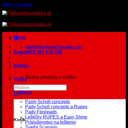
Skip to content
Menu
starbritechem@gmail.com
Exteriér
+421 907 176 441
Interiér
Žiadne produkty v košíku.
Vosky
Leštenie
Pasty Scholl concepts
Pady Scholl concepts a Rupes
Pady Flexipads
Leštičky RUPES a Easy Shine
Košík
Príslušenstvo na leštenie
Svetlá Scangrip