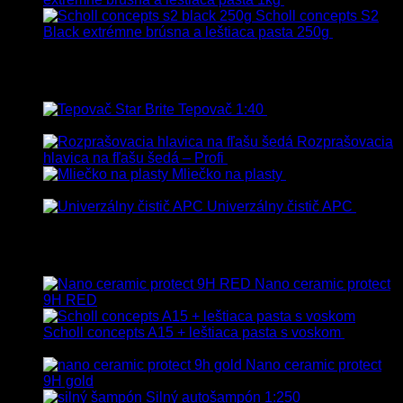
s Dph
Scholl concepts S2
Black extrémne brúsna a leštiaca pasta 250g
22.90
€
s
Dph
Najpredávanejšie
Tepovač 1:40
8.90
€
–
106.90
€
s
Dph
Rozprašovacia
hlavica na fľašu šedá – Profi
3.00
€
s Dph
Mliečko na plasty
13.90
€
–
38.90
€
s Dph
Univerzálny čistič APC
8.50
€
–
75.00
€
s Dph
Vybrané
Nano ceramic protect
9H RED
Scholl concepts A15 + leštiaca pasta s voskom
40.80
€
s Dph
Nano ceramic protect
9H gold
Silný autošampón 1:250
8.90
€
–