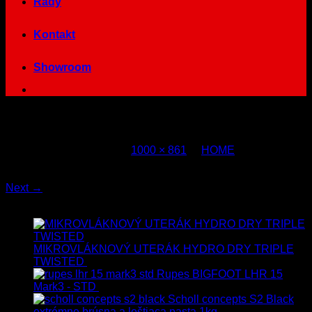
Rady
Kontakt
Showroom
aktivna-pena
Published
7. júla 2014
at
1000 × 861
in
HOME
Both comments and trackbacks are currently closed.
Next
→
Najnovšie
MIKROVLÁKNOVÝ UTERÁK HYDRO DRY TRIPLE
TWISTED
19.90
€
17.90
€
s Dph
Rupes BIGFOOT LHR 15
Mark3 - STD
723.00
€
599.00
€
s Dph
Scholl concepts S2 Black
extrémne brúsna a leštiaca pasta 1kg
76.60
€