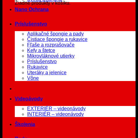
Žiadne produkty v košíku.
Nano Ochrana
Príslušenstvo
Aplikačné špongie a pady
Čistiace špongie a rukavice
Fľaše a rozprašovače
Kefy a štetce
Mikrovláknové utierky
Príslušenstvo
Rukavice
Uteráky a jelenice
Vône
Videoávody
EXTERIÉR – videonávody
INTERIÉR – videonávody
Školenia