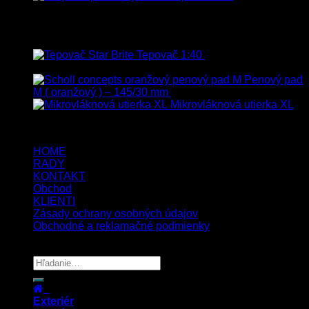
99.90
€
s Dph
Top hodnotené
Tepovač 1:40
8.90
€
–
106.90
€
s
Dph
Penový pad
M ( oranžový ) – 145/30 mm
13.80
€
s Dph
Mikrovláknová utierka XL
5.00
€
4.00
€
s Dph
HOME
RADY
KONTAKT
Obchod
KLIENTI
Zásady ochrany osobných údajov
Obchodné a reklamačné podmienky
Copyright 2026 ©
UX Themes
Exteriér