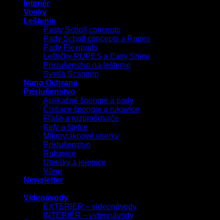
Interiér
Vosky
Leštenie
Pasty Scholl concepts
Pady Scholl concepts a Rupes
Pady Flexipads
Leštičky RUPES a Easy Shine
Príslušenstvo na leštenie
Svetlá Scangrip
Nano Ochrana
Príslušenstvo
Aplikačné špongie a pady
Čistiace špongie a rukavice
Fľaše a rozprašovače
Kefy a štetce
Mikrovláknové utierky
Príslušenstvo
Rukavice
Uteráky a jelenice
Vône
Newsletter
Videoávody
EXTERIÉR – videonávody
INTERIÉR – videonávody