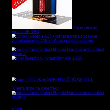
Nano ceramic
protect 9H RED
Scholl concepts A15 + leštiaca pasta s voskom
40.80
€
s Dph
Nano ceramic protect
9H gold
Silný autošampón 1:250
8.90
€
–
99.90
€
s Dph
Top hodnotené
SUPER LEŠTIČ OKIEN 1l
13.90
€
s Dph
Čierna farba na koberčeky
8.90
€
s Dph
Nano ceramic protect
9H gold
HOME