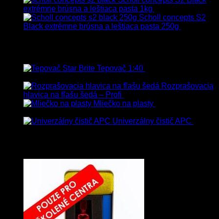
extrémne brúsna a leštiaca pasta 1kg
76.60
€
s Dph
Scholl concepts S2
Black extrémne brúsna a leštiaca pasta 250g
22.90
€
s
Dph
Najpredávanejšie
Tepovač 1:40
8.90
€
–
106.90
€
s
Dph
Rozprašovacia
hlavica na fľašu šedá – Profi
3.00
€
s Dph
Mliečko na plasty
13.90
€
–
38.90
€
s Dph
Univerzálny čistič APC
8.50
€
–
75.00
€
s Dph
Vybrané