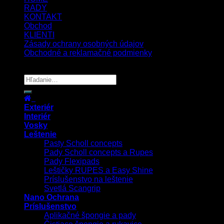
RADY
KONTAKT
Obchod
KLIENTI
Zásady ochrany osobných údajov
Obchodné a reklamačné podmienky
Copyright 2026 ©
UX Themes
Exteriér
Interiér
Vosky
Leštenie
Pasty Scholl concepts
Pady Scholl concepts a Rupes
Pady Flexipads
Leštičky RUPES a Easy Shine
Príslušenstvo na leštenie
Svetlá Scangrip
Nano Ochrana
Príslušenstvo
Aplikačné špongie a pady