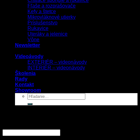
Čistiace špongie a rukavice
Fľaše a rozprašovače
Kefy a štetce
Mikrovláknové utierky
Príslušenstvo
Rukavice
Uteráky a jelenice
Vône
Newsletter
Videoávody
EXTERIÉR – videonávody
INTERIÉR – videonávody
Školenia
Rady
Kontakt
Showroom
Prihlásenie
Používateľské meno alebo e-mailová adresa
*