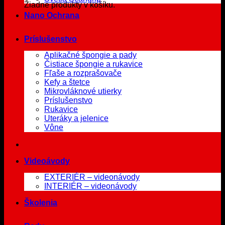
Žiadne produkty v košíku.
Nano Ochrana
Príslušenstvo
Aplikačné špongie a pady
Čistiace špongie a rukavice
Fľaše a rozprašovače
Kefy a štetce
Mikrovláknové utierky
Príslušenstvo
Rukavice
Uteráky a jelenice
Vône
Videoávody
EXTERIÉR – videonávody
INTERIÉR – videonávody
Školenia