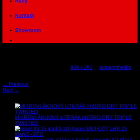
Rady
Kontakt
Showroom
jarna3
Published
20. januára 2014
at
939 × 281
in
autokozmetika
Both comments and trackbacks are currently closed.
←
Previous
Next
→
Najnovšie
MIKROVLÁKNOVÝ UTERÁK HYDRO DRY TRIPLE
TWISTED
19.90
€
17.90
€
s Dph
Rupes BIGFOOT LHR 15
Mark3 - STD
723.00
€
599.00
€
s Dph
Scholl concepts S2 Black