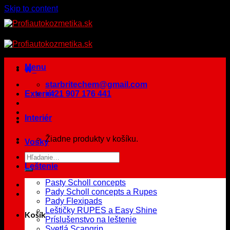
Skip to content
Menu
starbritechem@gmail.com
Exteriér
+421 907 176 441
Interiér
Žiadne produkty v košíku.
Vosky
Leštenie
Pasty Scholl concepts
Pady Scholl concepts a Rupes
Pady Flexipads
Leštičky RUPES a Easy Shine
Košík
Príslušenstvo na leštenie
Svetlá Scangrip