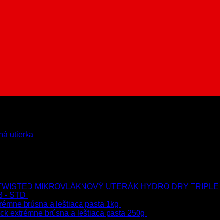
ná utierka
MIKROVLÁKNOVÝ UTERÁK HYDRO DRY TRIPLE
3 - STD
723.00
€
599.00
€
s Dph
rémne brúsna a leštiaca pasta 1kg
76.60
€
s Dph
ck extrémne brúsna a leštiaca pasta 250g
22.90
€
s Dph