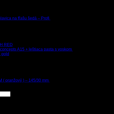
h
avica na fľašu šedá – Profi
3.00
€
s Dph
 Dph
–
75.00
€
s Dph
 9H RED
 concepts A15 + leštiaca pasta s voskom
40.80
€
s Dph
 gold
s Dph
h
 ( oranžový ) – 145/30 mm
13.80
€
s Dph
00
€
4.00
€
s Dph