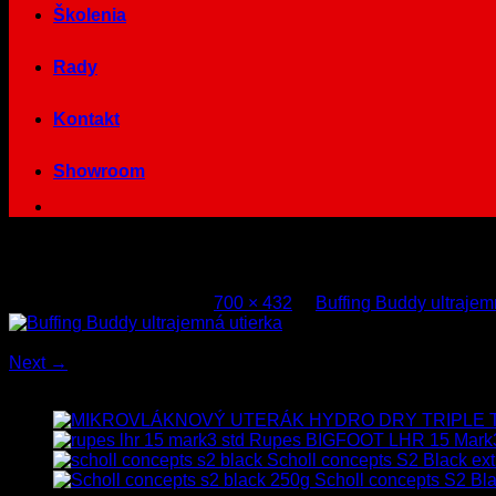
Školenia
Rady
Kontakt
Showroom
buffing_buddy_40x40
Published
9. júna 2021
at
700 × 432
in
Buffing Buddy ultrajem
Both comments and trackbacks are currently closed.
Next
→
Najnovšie
Rupes BIGFOOT LHR 15 Mark
Scholl concepts S2 Black ext
Scholl concepts S2 Bla