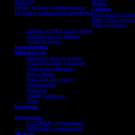
KLIENTI
Vosky
Zásady ochrany osobných údajov
Leštenie
Obchodné a reklamačné podmienky
Pasty Scholl concep
Pady Scholl concep
Copyright 2026 ©
UX Themes
Pady Flexipads
Leštičky RUPES a Easy Shine
Príslušenstvo na leštenie
Svetlá Scangrip
Nano Ochrana
Príslušenstvo
Aplikačné špongie a pady
Čistiace špongie a rukavice
Fľaše a rozprašovače
Kefy a štetce
Mikrovláknové utierky
Príslušenstvo
Rukavice
Uteráky a jelenice
Vône
Newsletter
Videoávody
EXTERIÉR – videonávody
INTERIÉR – videonávody
Školenia