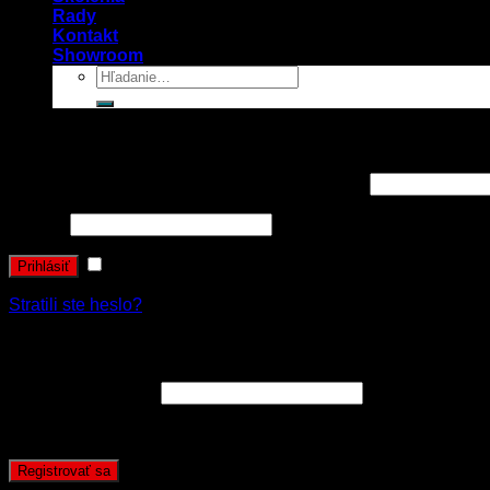
Rady
Kontakt
Showroom
Prihlásenie
Používateľské meno alebo e-mailová adresa
*
Heslo
*
Zapamätať si ma
Prihlásiť
Stratili ste heslo?
Registrovať sa
E-mailová adresa
*
Vaše osobné údaje budú použité k spracovaniu objednávky 
Registrovať sa