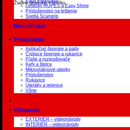
Pady Flexipads
Žiadne produkty v košíku.
Leštičky RUPES a Easy Shine
Príslušenstvo na leštenie
Svetlá Scangrip
Nano Ochrana
Príslušenstvo
Aplikačné špongie a pady
Čistiace špongie a rukavice
Fľaše a rozprašovače
Kefy a štetce
Mikrovláknové utierky
Príslušenstvo
Rukavice
Uteráky a jelenice
Vône
Videoávody
EXTERIÉR – videonávody
INTERIÉR – videonávody