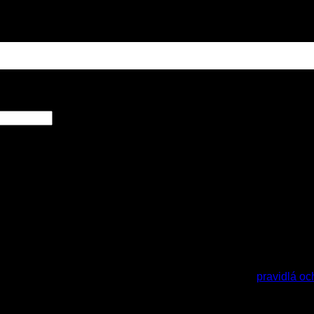
a zákonne archivované v súlade s nariadením GDPR
pravidlá o