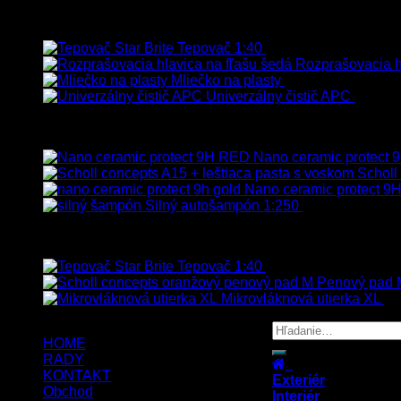
Najpredávanejšie
Tepovač 1:40
8.90
€
–
106.90
€
s Dp
Rozprašovacia hl
Mliečko na plasty
13.90
€
–
38.90
€
s
Univerzálny čistič APC
8.50
€
Vybrané
Nano ceramic protect
Scholl
Nano ceramic protect 9H
Silný autošampón 1:250
8.90
€
–
99.90
€
Top hodnotené
Tepovač 1:40
8.90
€
–
106.90
€
s Dp
Penový pad M
Mikrovláknová utierka XL
5.
HOME
RADY
KONTAKT
Exteriér
Obchod
Interiér