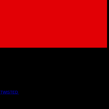
 TWISTED
19.90
€
17.90
€
s Dph