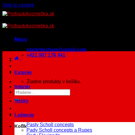
Skip to content
Menu
starbritechem@gmail.com
+421 907 176 441
Exteriér
Žiadne produkty v košíku.
Interiér
Vosky
Leštenie
Pasty Scholl concepts
Košík
Pady Scholl concepts a Rupes