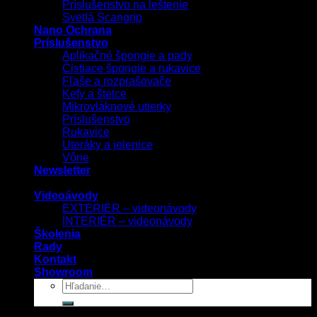
Príslušenstvo na leštenie
Svetlá Scangrip
Nano Ochrana
Príslušenstvo
Aplikačné špongie a pady
Čistiace špongie a rukavice
Fľaše a rozprašovače
Kefy a štetce
Mikrovláknové utierky
Príslušenstvo
Rukavice
Uteráky a jelenice
Vône
Newsletter
Videoávody
EXTERIÉR – videonávody
INTERIÉR – videonávody
Školenia
Rady
Kontakt
Showroom