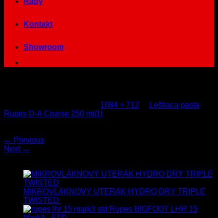
Rady
Kontakt
Showroom
rupes-kefka
Published
21. mája 2021
at
1084 × 712
in
Leštiaca pasta
Rupes D-A Coarse 250 ml/1l
Both comments and trackbacks are currently closed.
←
Previous
Next
→
Najnovšie
MIKROVLÁKNOVÝ UTERÁK HYDRO DRY TRIPLE
TWISTED
19.90
€
17.90
€
s Dph
Rupes BIGFOOT LHR 15
Mark3 - STD
723.00
€
599.00
€