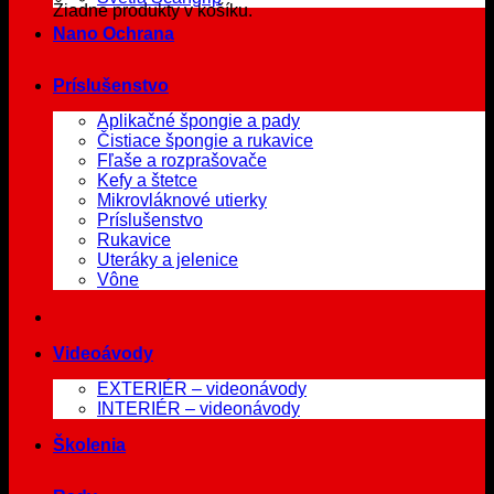
Žiadne produkty v košíku.
Nano Ochrana
Príslušenstvo
Aplikačné špongie a pady
Čistiace špongie a rukavice
Fľaše a rozprašovače
Kefy a štetce
Mikrovláknové utierky
Príslušenstvo
Rukavice
Uteráky a jelenice
Vône
Videoávody
EXTERIÉR – videonávody
INTERIÉR – videonávody
Školenia