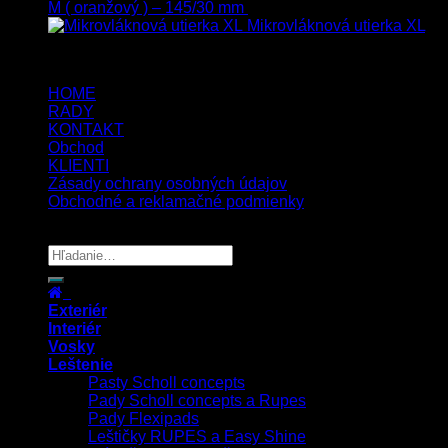
M ( oranžový ) – 145/30 mm
13.80
€
s Dph
Mikrovláknová utierka XL
5.00
€
4.00
€
s Dph
HOME
RADY
KONTAKT
Obchod
KLIENTI
Zásady ochrany osobných údajov
Obchodné a reklamačné podmienky
Copyright 2026 ©
UX Themes
Exteriér
Interiér
Vosky
Leštenie
Pasty Scholl concepts
Pady Scholl concepts a Rupes
Pady Flexipads
Leštičky RUPES a Easy Shine