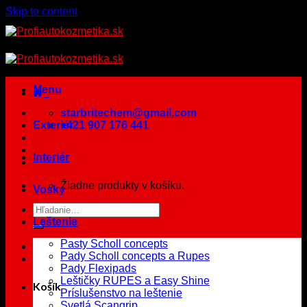
Skip to content
Menu
starbritechem@gmail.com
Exteriér
+421 907 176 441
Interiér
Žiadne produkty v košíku.
Vosky
Leštenie
Pasty Scholl concepts
Pady Scholl concepts a Rupes
Pady Flexipads
Leštičky RUPES a Easy Shine
Košík
Príslušenstvo na leštenie
Svetlá Scangrip