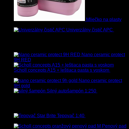
Mliečko na plasty
13.90
€
–
38.90
€
s Dph
Univerzálny čistič APC
8.50
€
–
75.00
€
s Dph
Vybrané
Nano ceramic protect
9H RED
Scholl concepts A15 + leštiaca pasta s voskom
40.80
€
s Dph
Nano ceramic protect
9H gold
Silný autošampón 1:250
8.90
€
–
99.90
€
s Dph
Top hodnotené
Tepovač 1:40
8.90
€
–
106.90
€
s
Dph
Penový pad