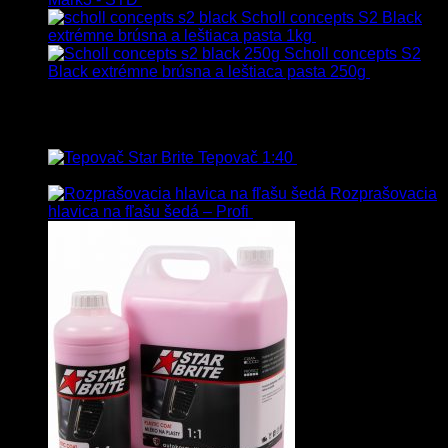
s Dph
Scholl concepts S2 Black
extrémne brúsna a leštiaca pasta 1kg
76.60
€
s Dph
Scholl concepts S2
Black extrémne brúsna a leštiaca pasta 250g
22.90
€
s
Dph
Najpredávanejšie
Tepovač 1:40
8.90
€
–
106.90
€
s
Dph
Rozprašovacia
hlavica na fľašu šedá – Profi
3.00
€
s Dph