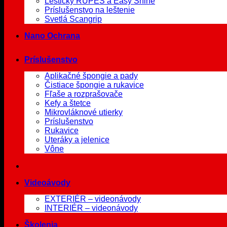
Leštičky RUPES a Easy Shine
Príslušenstvo na leštenie
Svetlá Scangrip
Nano Ochrana
Príslušenstvo
Aplikačné špongie a pady
Čistiace špongie a rukavice
Fľaše a rozprašovače
Kefy a štetce
Mikrovláknové utierky
Príslušenstvo
Rukavice
Uteráky a jelenice
Vône
Videoávody
EXTERIÉR – videonávody
INTERIÉR – videonávody
Školenia