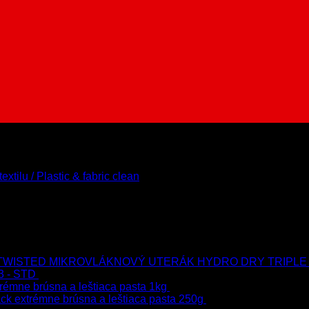
extilu / Plastic & fabric clean
MIKROVLÁKNOVÝ UTERÁK HYDRO DRY TRIPLE
3 - STD
723.00
€
599.00
€
s Dph
rémne brúsna a leštiaca pasta 1kg
76.60
€
s Dph
ck extrémne brúsna a leštiaca pasta 250g
22.90
€
s Dph