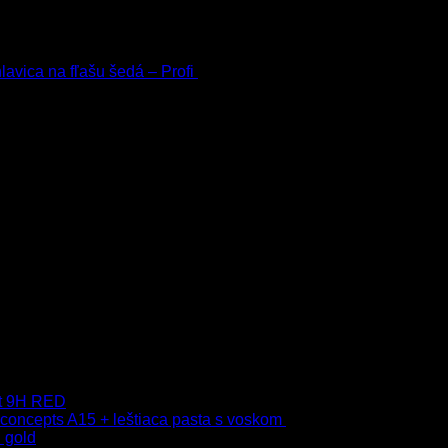
h
avica na fľašu šedá – Profi
3.00
€
s Dph
 Dph
–
75.00
€
s Dph
ct 9H RED
 concepts A15 + leštiaca pasta s voskom
40.80
€
s Dph
 gold