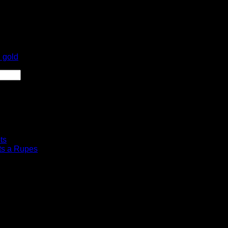
s Dph
 Dph
 gold
ts
ts a Rupes