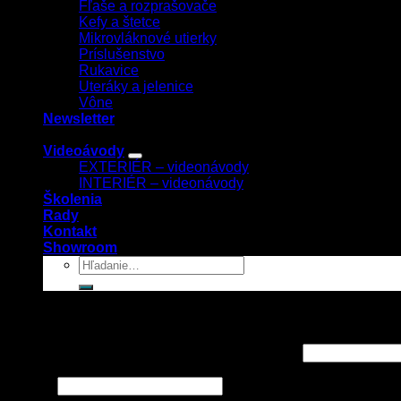
Fľaše a rozprašovače
Kefy a štetce
Mikrovláknové utierky
Príslušenstvo
Rukavice
Uteráky a jelenice
Vône
Newsletter
Videoávody
EXTERIÉR – videonávody
INTERIÉR – videonávody
Školenia
Rady
Kontakt
Showroom
Prihlásenie
Používateľské meno alebo e-mailová adresa
*
Heslo
*