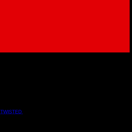
 TWISTED
19.90
€
17.90
€
s Dph