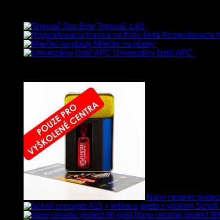
Najpredávanejšie
Tepovač 1:40
8.90
€
–
106.90
€
s Dp
Rozprašovacia hl
Mliečko na plasty
13.90
€
–
38.90
€
s
Univerzálny čistič APC
8.50
€
Vybrané
Nano ceramic prote
Scholl
Nano ceramic protect 9H