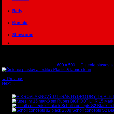
Rady
Kontakt
Showroom
plastic_and_fabric_cleaner
Published
27. októbra 2020
at
600 × 500
in
Čistenie plastov a t
Both comments and trackbacks are currently closed.
←
Previous
Next
→
Najnovšie
Rupes BIGFOOT LHR 15 Mark
Scholl concepts S2 Black ext
Scholl concepts S2 Bla