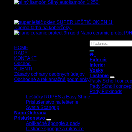
Silný autošampón 1:250
8.90
€
–
99.90
€
Top hodnotené
SUPER LEŠTIČ OKIEN 1l
13.90
€
s
Čierna farba na koberčeky
8.90
€
s Dph
Nano ceramic protect 9H
HOME
RADY
KONTAKT
Exteriér
Obchod
Interiér
KLIENTI
Vosky
Zásady ochrany osobných údajov
Leštenie
Obchodné a reklamačné podmienky
Pasty Scholl concep
Pady Scholl concep
Copyright 2026 ©
UX Themes
Pady Flexipads
Leštičky RUPES a Easy Shine
Príslušenstvo na leštenie
Svetlá Scangrip
Nano Ochrana
Príslušenstvo
Aplikačné špongie a pady
Čistiace špongie a rukavice