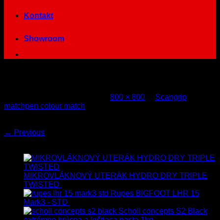
Kontakt
Showroom
5117-matchpen-colour-match
Published
28. októbra 2018
at
800 × 800
in
Scangrip
matchpen colour match
Both comments and trackbacks are currently closed.
←
Previous
Najnovšie
MIKROVLÁKNOVÝ UTERÁK HYDRO DRY TRIPLE
TWISTED
19.90
€
17.90
€
s Dph
Rupes BIGFOOT LHR 15
Mark3 - STD
723.00
€
599.00
€
s Dph
Scholl concepts S2 Black
extrémne brúsna a leštiaca pasta 1kg
76.60
€