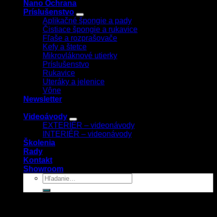
Nano Ochrana
Príslušenstvo
Aplikačné špongie a pady
Čistiace špongie a rukavice
Fľaše a rozprašovače
Kefy a štetce
Mikrovláknové utierky
Príslušenstvo
Rukavice
Uteráky a jelenice
Vône
Newsletter
Videoávody
EXTERIÉR – videonávody
INTERIÉR – videonávody
Školenia
Rady
Kontakt
Showroom
Prihlásenie