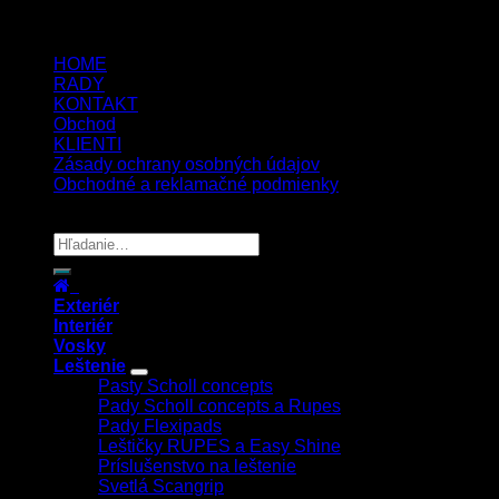
5.00
€
4.00
€
s Dph
HOME
RADY
KONTAKT
Obchod
KLIENTI
Zásady ochrany osobných údajov
Obchodné a reklamačné podmienky
Copyright 2026 ©
UX Themes
Exteriér
Interiér
Vosky
Leštenie
Pasty Scholl concepts
Pady Scholl concepts a Rupes
Pady Flexipads
Leštičky RUPES a Easy Shine
Príslušenstvo na leštenie
Svetlá Scangrip