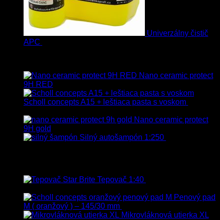
Univerzálny čistič
APC
8.50
€
–
75.00
€
s Dph
Vybrané
Nano ceramic protect
9H RED
Scholl concepts A15 + leštiaca pasta s voskom
40.80
€
s Dph
Nano ceramic protect
9H gold
Silný autošampón 1:250
8.90
€
–
99.90
€
s Dph
Top hodnotené
Tepovač 1:40
8.90
€
–
106.90
€
s
Dph
Penový pad
M ( oranžový ) – 145/30 mm
13.80
€
s Dph
Mikrovláknová utierka XL