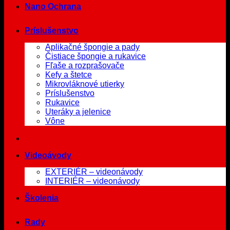
Nano Ochrana
Príslušenstvo
Aplikačné špongie a pady
Čistiace špongie a rukavice
Fľaše a rozprašovače
Kefy a štetce
Mikrovláknové utierky
Príslušenstvo
Rukavice
Uteráky a jelenice
Vône
Videoávody
EXTERIÉR – videonávody
INTERIÉR – videonávody
Školenia
Rady